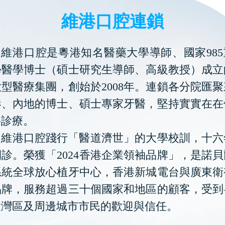
維港口腔連鎖
維港口腔是粵港知名醫藥大學導師、國家985
學醫學博士（碩士研究生導師、高級教授）成立
型醫療集團，創始於2008年。連鎖各分院匯
港、內地的博士、碩士專家牙醫，堅持實實在在
科診療。
維港口腔踐行「醫道濟世」的大學校訓，十六
診。榮獲「2024香港企業領袖品牌」，是諾
系統全球放心植牙中心，香港新城電台與廣東衛
品牌，服務超過三十個國家和地區的顧客，受到
大灣區及周邊城市市民的歡迎與信任。