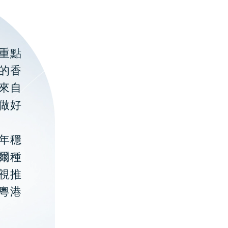
重點
的香
聚來自
做好
年穩
貝爾種
視推
粵港