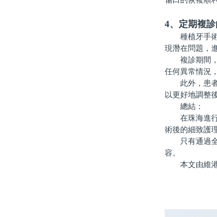
4、定期複
種植牙手術後
現潛在問題，
複診期間，醫
任何異常情況
此外，患者在
以更好地調整
總結：
在珠海進行種
術後的細致護
只有通過全面
容。
本文由維港口