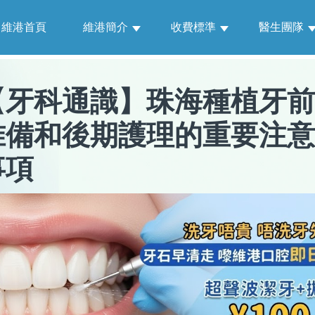
維港首頁
維港簡介
收費標準
醫生團隊
【
牙科通識
】
珠海種植牙前
准備和後期護理的重要注意
事項