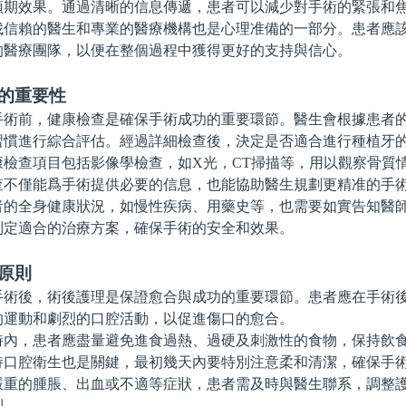
預期效果。通過清晰的信息傳遞，患者可以減少對手術的緊張和
賴的醫生和專業的醫療機構也是心理准備的一部分。患者應該
的醫療團隊，以便在整個過程中獲得更好的支持與信心。
查的重要性
前，健康檢查是確保手術成功的重要環節。醫生會根據患者的
習慣進行綜合評估。經過詳細檢查後，決定是否適合進行種植牙
查項目包括影像學檢查，如X光，CT掃描等，用以觀察骨質
查不僅能爲手術提供必要的信息，也能協助醫生規劃更精准的手
全身健康狀況，如慢性疾病、用藥史等，也需要如實告知醫師
制定適合的治療方案，確保手術的安全和效果。
原則
後，術後護理是保證愈合與成功的重要環節。患者應在手術後
的運動和劇烈的口腔活動，以促進傷口的愈合。
內，患者應盡量避免進食過熱、過硬及刺激性的食物，保持飲
持口腔衛生也是關鍵，最初幾天內要特別注意柔和清潔，確保手
的腫脹、出血或不適等症狀，患者需及時與醫生聯系，調整護
利。