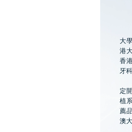
大
港大
香
牙
定開
植
薦
澳