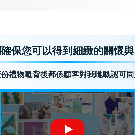
們確保您可以得到細緻的關懷與
壹份禮物嘅背後都係顧客對我哋嘅認可同