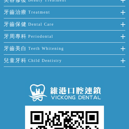
美容修復
Beauty Treatment
門牙缺失
前牙反頜
全瓷牙
牙齒治療
Treatment
多顆牙缺失
牙齒擁擠
烤瓷牙
補牙
牙齒保健
Dental Care
半口缺失
牙齒前突
氟斑牙
智齒
正確刷牙
牙周專科
Periodontal
全口缺失
牙齒稀疏
四環素牙
根管治療
全國愛牙日
牙周炎
牙齒美白
Teeth Whitening
活動假牙
拔牙
預防牙病
牙齦出血
冷光美白
兒童牙科
Child Dentistry
牙貼面
牙痛
牙科通識
牙齦炎
洗牙
蛀牙防蛀
口腔潰瘍
口腔異味
牙周病
超聲波潔牙
窩溝封閉
牙齒鬆動
噴砂潔牙
兒童正畸
牙齦萎縮
牙結石
牙外傷
牙菌斑
換牙護理
兒牙診療