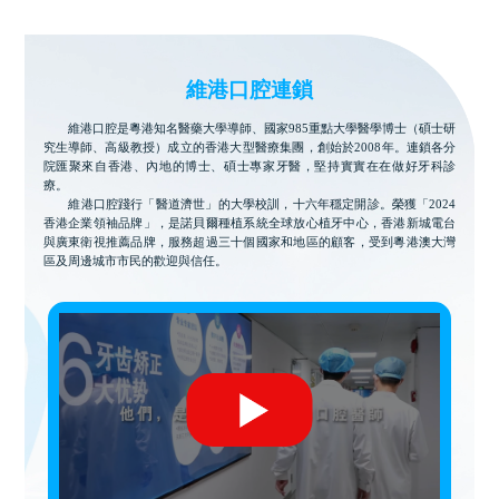
維港口腔連鎖
維港口腔是粵港知名醫藥大學導師、國家985重點大學醫學博士（碩士研
究生導師、高級教授）成立的香港大型醫療集團，創始於2008年。連鎖各分
院匯聚來自香港、內地的博士、碩士專家牙醫，堅持實實在在做好牙科診
療。
維港口腔踐行「醫道濟世」的大學校訓，十六年穩定開診。榮獲「2024
香港企業領袖品牌」，是諾貝爾種植系統全球放心植牙中心，香港新城電台
與廣東衛視推薦品牌，服務超過三十個國家和地區的顧客，受到粵港澳大灣
區及周邊城市市民的歡迎與信任。