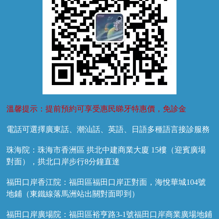
溫馨提示：提前預約可享受惠民睇牙特惠價，免診金
電話可選擇廣東話、潮汕話、英語、日語多種語言接診服務
珠海院：珠海市香洲區 拱北中建商業大廈 15樓（迎賓廣場
對面），拱北口岸步行8分鐘直達
福田口岸香江院：福田區福田口岸正對面，海悅華城104號
地鋪（東鐵線落馬洲站出關對面即到）
福田口岸廣場院：福田區裕亨路3-1號福田口岸商業廣場地鋪