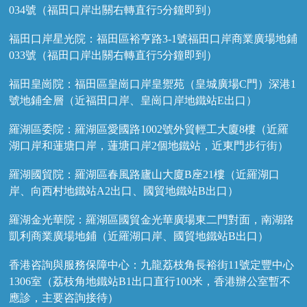
034號（福田口岸出關右轉直行5分鐘即到）
福田口岸星光院：福田區裕亨路3-1號福田口岸商業廣場地鋪
033號（福田口岸出關右轉直行5分鐘即到）
福田皇崗院：福田區皇崗口岸皇禦苑（皇城廣場C門）深港1
號地鋪全層（近福田口岸、皇崗口岸地鐵站E出口）
羅湖區委院：羅湖區愛國路1002號外貿輕工大廈8樓（近羅
湖口岸和蓮塘口岸，蓮塘口岸2個地鐵站，近東門步行街）
羅湖國貿院：羅湖區春風路廬山大廈B座21樓（近羅湖口
岸、向西村地鐵站A2出口、國貿地鐵站B出口）
羅湖金光華院：羅湖區國貿金光華廣場東二門對面，南湖路
凱利商業廣場地鋪（近羅湖口岸、國貿地鐵站B出口）
香港咨詢與服務保障中心：九龍荔枝角長裕街11號定豐中心
1306室（荔枝角地鐵站B1出口直行100米，香港辦公室暫不
應診，主要咨詢接待）