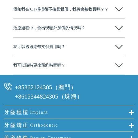
博士碩士高資歷牙醫，十七年穩定開診。榮獲「2024香港企業領袖品
假如我在 CT 掃描後不接受報價，我將會被收費嗎？？
牌」、「2025香港企業領袖品牌」，是諾貝爾種植系統全球放心植牙中
心，香港新城電台與廣東衛視推薦品牌
不會！只要未開始實際服務之前，你不會被收取任何費用。
至今已服務超過三十個國家和地區的顧客，受到粵港澳大灣區及周邊城
市市民極高的口碑評價及信任推薦 珠海、深圳設有八大分院，香港亦設
治療過程中，會出現額外加價的情況嗎？
有咨詢及服務保障中心，有任何問題都可以隨時預約免費咨詢，讓人十
分放心
不會，治療前我們會詳細說明治療方案及對應的價錢，顧客同意並簽字
後，我們才會正式進行診療服務
我可以透過港幣支付費用嗎？
可以。維港口腔會按照當日匯率轉算收取費用，而匯率會及時告知客人
我可以隨時更改預約時間嗎？
可以，請盡早通過wechat或whatsapp聯絡我們，告知我們你原本預約的
時間及資料，並且重新預約的日期及時段
+85362124305（澳門）
+8615344824305（珠海）
牙齒種植
Implant
種牙
牙齒矯正
Orthodontic
單顆牙缺失
隱形箍牙