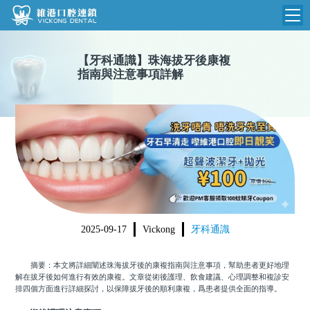
維港首頁
【
牙科通識
】
珠海拔牙後康複
指南與注意事項詳解
維港簡介
品牌介紹
收費標準
N
環境設備
收費總表
醫院新聞
醫生團隊
植牙收費
根管收費
門診時間
美學收費
2025-09-17
Vickong
牙科通識
就醫指引
常規收費
摘要：本文將詳細闡述珠海拔牙後的康複指南與注意事項，幫助患者更好地理
箍牙收費
解在拔牙後如何進行有效的康複。文章從術後護理、飲食建議、心理調整和複診安
排四個方面進行詳細探討，以保障拔牙後的順利康複，爲患者提供全面的指導。