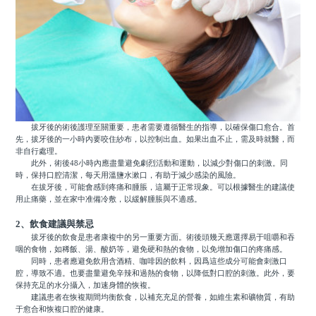
拔牙後的術後護理至關重要，患者需要遵循醫生的指導，以確保傷口愈合。首
先，拔牙後的一小時內要咬住紗布，以控制出血。如果出血不止，需及時就醫，而
非自行處理。
此外，術後48小時內應盡量避免劇烈活動和運動，以減少對傷口的刺激。同
時，保持口腔清潔，每天用溫鹽水漱口，有助于減少感染的風險。
在拔牙後，可能會感到疼痛和腫脹，這屬于正常現象。可以根據醫生的建議使
用止痛藥，並在家中准備冷敷，以緩解腫脹與不適感。
2、飲食建議與禁忌
拔牙後的飲食是患者康複中的另一重要方面。術後頭幾天應選擇易于咀嚼和吞
咽的食物，如稀飯、湯、酸奶等，避免硬和熱的食物，以免增加傷口的疼痛感。
同時，患者應避免飲用含酒精、咖啡因的飲料，因爲這些成分可能會刺激口
腔，導致不適。也要盡量避免辛辣和過熱的食物，以降低對口腔的刺激。此外，要
保持充足的水分攝入，加速身體的恢複。
建議患者在恢複期間均衡飲食，以補充充足的營養，如維生素和礦物質，有助
于愈合和恢複口腔的健康。