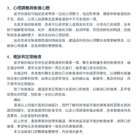
3、心理調整與恢複心態
拔牙的過程可能給患者帶來一定的心理壓力，包括對疼痛、腫脹和恢複過程的
不安。因此，心理上的調整也是康複過程中不可忽視的一環。
在拔牙後的恢複期，患者可以尋求家人或朋友的支持，分享自己的感受，這有
助于緩解緊張情緒。此外，適當的放松活動，如深呼吸、冥想或輕松的閱讀，也能
幫助患者減輕壓力，保持良好的心理狀態。
如若患者在恢複期間感到情緒低落，建議及時咨詢心理醫生或專業輔導員，以
確保心理健康，促進身體的整體恢複。
4、複診和定期檢查
拔牙後的複診安排也是康複過程的重要一環。醫生會根據患者的恢複情況，確
定複診時間，通常在拔牙後的一周左右進行，檢查傷口愈合的狀況。
在複診時，患者應向醫生反饋自己在恢複過程中的感受與變化，以便醫生根據
情況進行調整和指導。如果出現異常情況，如持續出血、劇痛等，應及時回診，而
不應等待定期複診。
除了術後複診，建議患者定期進行全面的口腔檢查，以確保口腔健康，及早發
現潛在的問題，預防進一步的口腔疾病。
總結：
通過以上四個方面的詳細探討，我們了解到珠海拔牙後的康複過程需要全面的
護理與關注。從術後護理到飲食安排，以及心理調適和複診檢查，患者都應保持高
度重視，以促進順利的康複。
綜上所述，遵循專業的指導和建議，將有效提高拔牙後的恢複效果，保障口腔
健康。希望每位患者都能擁有一個良好的康複經曆。
本文由維港口腔醫療集團整理，內容僅供參考。