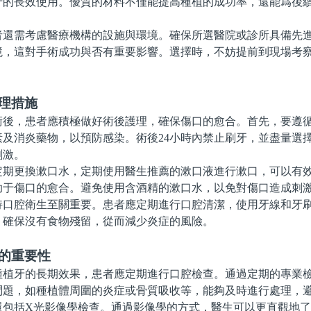
牙的長效使用。優質的材料不僅能提高種植的成功率，還能爲後
需考慮醫療機構的設施與環境。確保所選醫院或診所具備先進
境，這對手術成功與否有重要影響。選擇時，不妨提前到現場考
。
理措施
，患者應積極做好術後護理，確保傷口的愈合。首先，要遵循
素及消炎藥物，以預防感染。術後24小時內禁止刷牙，並盡量選
刺激。
更換漱口水，定期使用醫生推薦的漱口液進行漱口，可以有效
助于傷口的愈合。避免使用含酒精的漱口水，以免對傷口造成刺
腔衛生至關重要。患者應定期進行口腔清潔，使用牙線和牙刷
，確保沒有食物殘留，從而減少炎症的風險。
查的重要性
牙的長期效果，患者應定期進行口腔檢查。通過定期的專業檢
問題，如種植體周圍的炎症或骨質吸收等，能夠及時進行處理，
括X光影像學檢查。通過影像學的方式，醫生可以更直觀地了