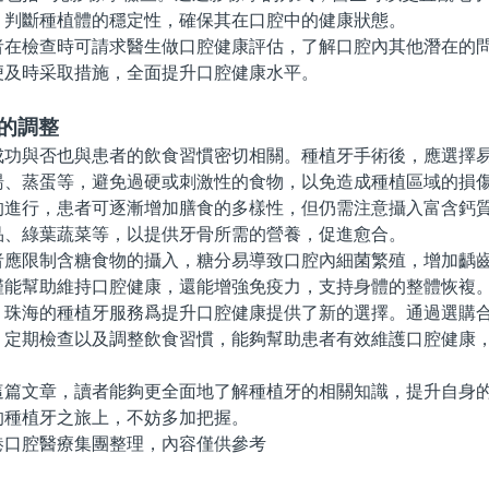
，判斷種植體的穩定性，確保其在口腔中的健康狀態。
檢查時可請求醫生做口腔健康評估，了解口腔內其他潛在的問
便及時采取措施，全面提升口腔健康水平。
的調整
與否也與患者的飲食習慣密切相關。種植牙手術後，應選擇易
湯、蒸蛋等，避免過硬或刺激性的食物，以免造成種植區域的損
行，患者可逐漸增加膳食的多樣性，但仍需注意攝入富含鈣質
品、綠葉蔬菜等，以提供牙骨所需的營養，促進愈合。
限制含糖食物的攝入，糖分易導致口腔內細菌繁殖，增加齲齒
僅能幫助維持口腔健康，還能增強免疫力，支持身體的整體恢複
海的種植牙服務爲提升口腔健康提供了新的選擇。通過選購合
，定期檢查以及調整飲食習慣，能夠幫助患者有效維護口腔健康
文章，讀者能夠更全面地了解種植牙的相關知識，提升自身的
的種植牙之旅上，不妨多加把握。
腔醫療集團整理，內容僅供參考