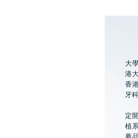
大
港大
香
牙
定開
植
薦