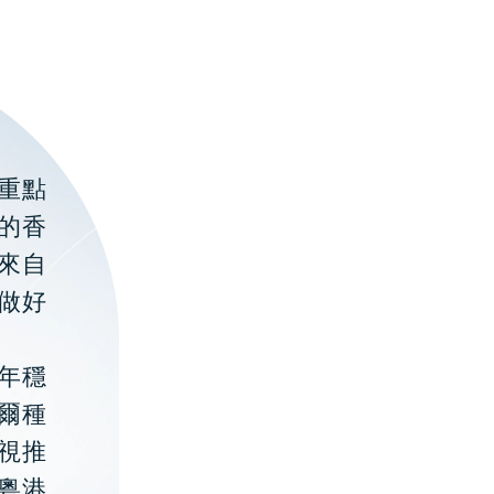
重點
的香
聚來自
做好
年穩
貝爾種
視推
粵港