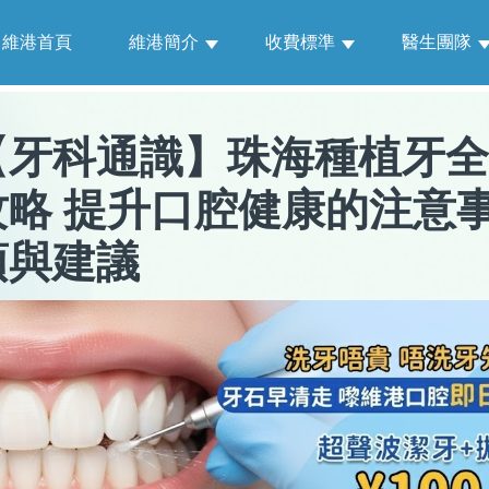
維港首頁
維港簡介
收費標準
醫生團隊
【
牙科通識
】
珠海種植牙全
攻略 提升口腔健康的注意
項與建議