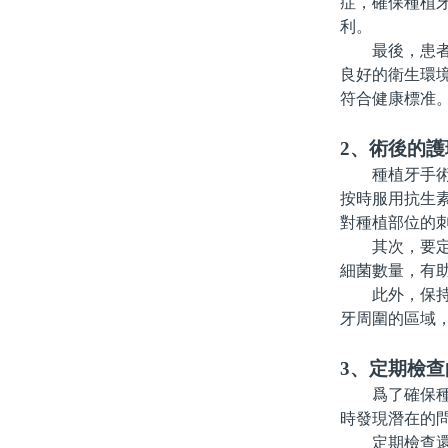
症，確保種植
利。
最後，患者還
良好的衛生環
符合健康標准
2、術後的護
種植牙手術後
按時服用抗生
對種植部位的
其次，要定期
細菌數量，有
此外，保持口
牙周圍的區域
3、定期檢
爲了確保種植
時發現潛在的
定期檢查還包