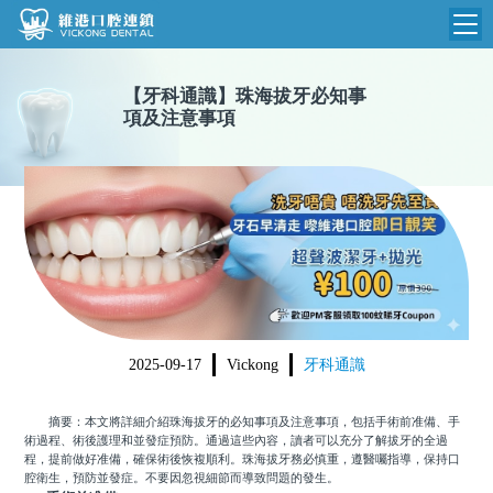
維港首頁
【
牙科通識
】
珠海拔牙必知事
項及注意事項
維港簡介
品牌介紹
收費標準
N
環境設備
收費總表
醫院新聞
醫生團隊
植牙收費
根管收費
門診時間
美學收費
2025-09-17
Vickong
牙科通識
就醫指引
常規收費
摘要：本文將詳細介紹珠海拔牙的必知事項及注意事項，包括手術前准備、手
箍牙收費
術過程、術後護理和並發症預防。通過這些內容，讀者可以充分了解拔牙的全過
程，提前做好准備，確保術後恢複順利。珠海拔牙務必慎重，遵醫囑指導，保持口
腔衛生，預防並發症。不要因忽視細節而導致問題的發生。