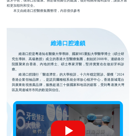
拔牙手術，保障口腔健康。務必重視醫生的建議，做好相關准備和護理，讓拔牙過
程更加順利和安全。
本文由維港口腔醫療集團整理，內容僅供參考
維港口腔連鎖
維港口腔是粵港知名醫藥大學導師、國家985重點大學醫學博士（碩士研
究生導師、高級教授）成立的香港大型醫療集團，創始於2008年。連鎖各分
院匯聚來自香港、內地的博士、碩士專家牙醫，堅持實實在在做好牙科診
療。
維港口腔踐行「醫道濟世」的大學校訓，十六年穩定開診。榮獲「2024
香港企業領袖品牌」，是諾貝爾種植系統全球放心植牙中心，香港新城電台
與廣東衛視推薦品牌，服務超過三十個國家和地區的顧客，受到粵港澳大灣
區及周邊城市市民的歡迎與信任。