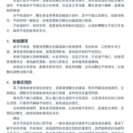
在進行拔牙手術時，需要按照醫生的指示配合操作，保持身體放松並配合醫生
操作。手術過程中可能出現少許疼痛，但這是正常現象，醫生會進行麻醉，盡量減
輕疼痛感。
在手術過程中，醫生會使用專業器械進行操作，其中可能出現牽拉、扭曲等動
作。手術時間一般較短，術後需要配合醫生的建議進行恢複。
手術過程中，保持安靜，盡量避免突然動作或說話，以免影響醫生手術正常進
行，確保手術的效果及安全。
3、術後護理
拔牙手術後，需要按照醫生的建議進行術後護理，包括飲食、口腔衛生等方
面。避免食用刺激性食物，盡量選擇軟食，避免刷牙刷到手術部位。
術後可能會出現輕微腫脹、出血等情況，這是正常的，不必過于擔心。術後需
要適量休息，避免劇烈運動，保持口腔衛生，按時服用術後藥物。
術後若出現發熱、劇痛等異常情況，應及時就醫，並告知醫生手術情況，以便
醫生調整治療方案。
4、並發症預防
爲了避免術後並發症的發生，需要遵循醫生的建議，堅持用藥及術後護理。定
期複診，讓醫生對術後恢複情況進行跟蹤，及時發現並處理問題。
避免用力漱口或吸吮，防止傷口愈合過程中出現感染。注意保持良好的口腔衛
生習慣，不要用手觸碰手術部位，避免感染的發生。
在術後恢複期間，避免食用過硬食物，以免刺激手術部位，延緩愈合過程。定
期回訪醫生，確保術後恢複情況良好。
總結：
拔牙手術是常見的口腔手術，一個合適的拔牙過程可以避免很多麻煩。通過了
解手術前准備、手術過程、術後護理和並發症預防的重要性，我們能夠更好地面對