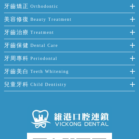
種牙
牙齒矯正
Orthodontic
單顆牙缺失
隱形箍牙
美容修復
Beauty Treatment
門牙缺失
前牙反頜
全瓷牙
牙齒治療
Treatment
多顆牙缺失
牙齒擁擠
烤瓷牙
補牙
牙齒保健
Dental Care
半口缺失
牙齒前突
氟斑牙
智齒
正確刷牙
牙周專科
Periodontal
全口缺失
牙齒稀疏
四環素牙
根管治療
全國愛牙日
牙周炎
牙齒美白
Teeth Whitening
活動假牙
拔牙
預防牙病
牙齦出血
冷光美白
兒童牙科
Child Dentistry
牙貼面
牙痛
牙科通識
牙齦炎
洗牙
蛀牙防蛀
口腔潰瘍
口腔異味
牙周病
超聲波潔牙
窩溝封閉
牙齒鬆動
噴砂潔牙
兒童正畸
牙齦萎縮
牙結石
牙外傷
牙菌斑