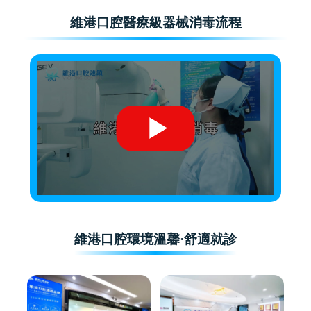
維港口腔醫療級器械消毒流程
維港口腔環境溫馨·舒適就診