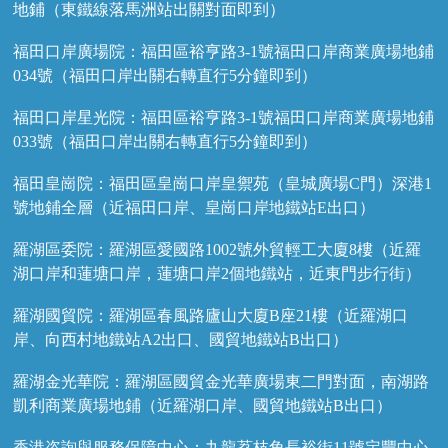
地鋪（東鐵線落馬洲站出關對面即到）
福田口岸廣場院：福田區裕亨路3-1號福田口岸商業廣場地鋪
034號（福田口岸出關右轉直行5分鐘即到）
福田口岸星光院：福田區裕亨路3-1號福田口岸商業廣場地鋪
033號（福田口岸出關右轉直行5分鐘即到）
福田皇崗院：福田區皇崗口岸皇禦苑（皇城廣場C門）深港1
號地鋪全層（近福田口岸、皇崗口岸地鐵站E出口）
羅湖區委院：羅湖區愛國路1002號外貿輕工大廈8樓（近羅
湖口岸和蓮塘口岸，蓮塘口岸2個地鐵站，近東門步行街）
羅湖國貿院：羅湖區春風路廬山大廈B座21樓（近羅湖口
岸、向西村地鐵站A2出口、國貿地鐵站B出口）
羅湖金光華院：羅湖區國貿金光華廣場東二門對面，南湖路
凱利商業廣場地鋪（近羅湖口岸、國貿地鐵站B出口）
香港咨詢與服務保障中心：九龍荔枝角長裕街11號定豐中心