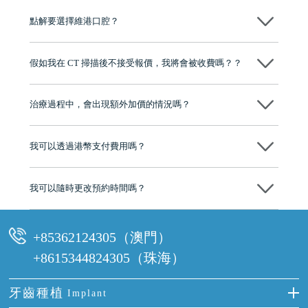
點解要選擇維港口腔？
維港口腔踐行「醫道濟世」的大學校訓，各分院匯聚來自香港、內地的
博士碩士高資歷牙醫，十七年穩定開診。榮獲「2024香港企業領袖品
假如我在 CT 掃描後不接受報價，我將會被收費嗎？？
牌」、「2025香港企業領袖品牌」，是諾貝爾種植系統全球放心植牙中
心，香港新城電台與廣東衛視推薦品牌
不會！只要未開始實際服務之前，你不會被收取任何費用。
至今已服務超過三十個國家和地區的顧客，受到粵港澳大灣區及周邊城
市市民極高的口碑評價及信任推薦 珠海、深圳設有八大分院，香港亦設
治療過程中，會出現額外加價的情況嗎？
有咨詢及服務保障中心，有任何問題都可以隨時預約免費咨詢，讓人十
分放心
不會，治療前我們會詳細說明治療方案及對應的價錢，顧客同意並簽字
後，我們才會正式進行診療服務
我可以透過港幣支付費用嗎？
可以。維港口腔會按照當日匯率轉算收取費用，而匯率會及時告知客人
我可以隨時更改預約時間嗎？
可以，請盡早通過wechat或whatsapp聯絡我們，告知我們你原本預約的
時間及資料，並且重新預約的日期及時段
+85362124305（澳門）
+8615344824305（珠海）
牙齒種植
Implant