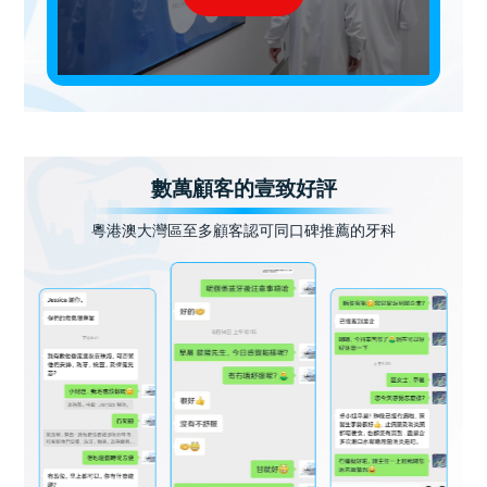
數萬顧客的壹致好評
粵港澳大灣區至多顧客認可同口碑推薦的牙科