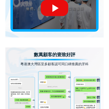
數萬顧客的壹致好評
粵港澳大灣區至多顧客認可同口碑推薦的牙科