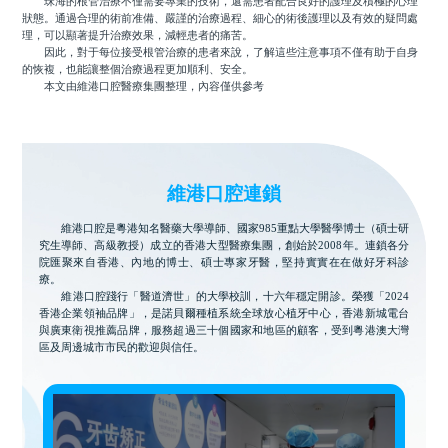
珠海的根管治療不僅需要專業的技術，還需患者配合良好的護理及積極的心理
狀態。通過合理的術前准備、嚴謹的治療過程、細心的術後護理以及有效的疑問處
理，可以顯著提升治療效果，減輕患者的痛苦。
因此，對于每位接受根管治療的患者來說，了解這些注意事項不僅有助于自身
的恢複，也能讓整個治療過程更加順利、安全。
本文由維港口腔醫療集團整理，內容僅供參考
維港口腔連鎖
維港口腔是粵港知名醫藥大學導師、國家985重點大學醫學博士（碩士研
究生導師、高級教授）成立的香港大型醫療集團，創始於2008年。連鎖各分
院匯聚來自香港、內地的博士、碩士專家牙醫，堅持實實在在做好牙科診
療。
維港口腔踐行「醫道濟世」的大學校訓，十六年穩定開診。榮獲「2024
香港企業領袖品牌」，是諾貝爾種植系統全球放心植牙中心，香港新城電台
與廣東衛視推薦品牌，服務超過三十個國家和地區的顧客，受到粵港澳大灣
區及周邊城市市民的歡迎與信任。