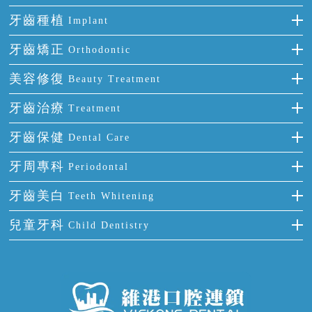
牙齒種植
Implant
種牙
牙齒矯正
Orthodontic
單顆牙缺失
隱形箍牙
美容修復
Beauty Treatment
門牙缺失
前牙反頜
全瓷牙
牙齒治療
Treatment
多顆牙缺失
牙齒擁擠
烤瓷牙
補牙
牙齒保健
Dental Care
半口缺失
牙齒前突
氟斑牙
智齒
正確刷牙
牙周專科
Periodontal
全口缺失
牙齒稀疏
四環素牙
根管治療
全國愛牙日
牙周炎
牙齒美白
Teeth Whitening
活動假牙
拔牙
預防牙病
牙齦出血
冷光美白
兒童牙科
Child Dentistry
牙貼面
牙痛
牙科通識
牙齦炎
洗牙
蛀牙防蛀
口腔潰瘍
口腔異味
牙周病
超聲波潔牙
窩溝封閉
牙齒鬆動
噴砂潔牙
兒童正畸