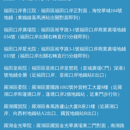
福田口岸香江院：福田區福田口岸正對面，海悅華城104號
地鋪（東鐵線落馬洲站出關對面即到）
福田口岸廣場院：福田區裕亨路3-1號福田口岸商業廣場地鋪
034號（福田口岸出關右轉直行5分鐘即到）
福田口岸星光院：福田區裕亨路3-1號福田口岸商業廣場地鋪
033號（福田口岸出關右轉直行5分鐘即到）
福田皇崗院：福田區皇崗口岸皇禦苑（皇城廣場C門）深港1
號地鋪全層（近福田口岸、皇崗口岸地鐵站E出口）
羅湖區委院：羅湖區愛國路1002號外貿輕工大廈8樓（近羅
湖口岸和蓮塘口岸，蓮塘口岸2個地鐵站，近東門步行街）
羅湖國貿院：羅湖區春風路廬山大廈B座21樓（近羅湖口
岸、向西村地鐵站A2出口、國貿地鐵站B出口）
羅湖金光華院：羅湖區國貿金光華廣場東二門對面，南湖路