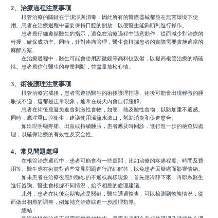
2、治療過程注意事項
根管治療的關鍵在于潔淨與消毒，因此所有的醫療器械都應在無菌環境下使
用。患者在治療過程中需要保持口腔的開放，以便醫生能夠順利進行操作。
患者應仔細遵循醫生的指示，避免在治療過程中隨意動作，從而減少對治療的
幹擾，確保成功率。同時，針對疼痛管理，醫生會根據患者的實際需要實施適當的
麻醉方案。
在治療過程中，醫生可能會使用顯微鏡等高科技設備，以提高根管治療的精確
性。患者應信任醫生的專業判斷，並盡量放松心情。
3、術後護理注意事項
根管治療完成後，患者需遵循醫生的術後護理指導。術後可能會出現輕微的腫
脹或不適，這都是正常現象，通常在幾天內會自行緩解。
患者在術後應避免進食刺激性食物，如硬、熱及酸性食物，以防加重不適感。
同時，應注重口腔衛生，建議使用溫鹽水漱口，幫助消炎和促進愈合。
如出現明顯疼痛、出血或持續腫脹，患者應及時回診，進行進一步的檢查與處
理，以確保治療的有效性及安全性。
4、常見問題處理
在根管治療過程中，患者可能會有一些疑問，比如治療的疼痛程度、時間及費
用等。醫生應在術前對這些常見問題進行詳細解答，以免患者因疑慮而影響情緒。
如果患者在治療後感到強烈的不適或異樣現象，首先應冷靜下來，再聯系醫生
進行咨詢。醫生會根據不同情況，給予相應的處理建議。
此外，患者在術後定期複診是關鍵，醫生通過複查，可以檢測到恢複情況，從
而做出相應的調整，例如補充治療或進一步護理指導。
總結：