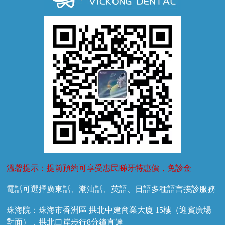
牙齦萎縮
牙結石
牙外傷
牙菌斑
換牙護理
兒牙診療
溫馨提示：提前預約可享受惠民睇牙特惠價，免診金
電話可選擇廣東話、潮汕話、英語、日語多種語言接診服務
珠海院：珠海市香洲區 拱北中建商業大廈 15樓（迎賓廣場
對面），拱北口岸步行8分鐘直達