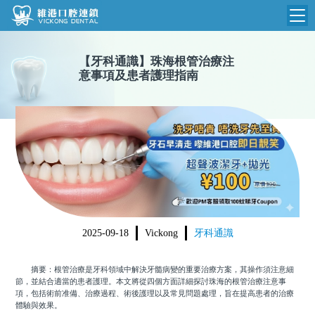
維港首頁
【
牙科通識
】
珠海根管治療注
意事項及患者護理指南
維港簡介
品牌介紹
收費標準
N
環境設備
收費總表
醫院新聞
醫生團隊
植牙收費
根管收費
門診時間
美學收費
2025-09-18
Vickong
牙科通識
就醫指引
常規收費
摘要：根管治療是牙科領域中解決牙髓病變的重要治療方案，其操作須注意細
箍牙收費
節，並結合適當的患者護理。本文將從四個方面詳細探討珠海的根管治療注意事
項，包括術前准備、治療過程、術後護理以及常見問題處理，旨在提高患者的治療
體驗與效果。