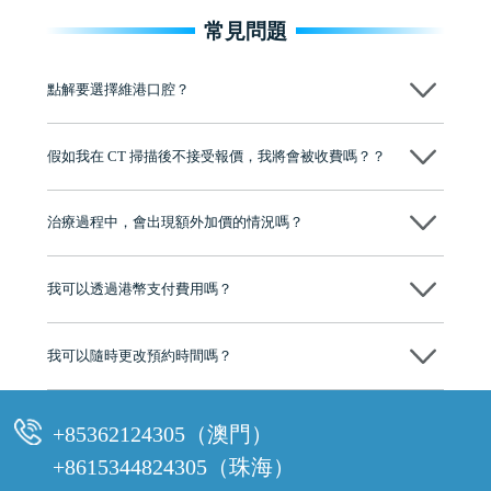
常見問題
點解要選擇維港口腔？
維港口腔踐行「醫道濟世」的大學校訓，各分院匯聚來自香港、內地的
博士碩士高資歷牙醫，十七年穩定開診。榮獲「2024香港企業領袖品
假如我在 CT 掃描後不接受報價，我將會被收費嗎？？
牌」、「2025香港企業領袖品牌」，是諾貝爾種植系統全球放心植牙中
心，香港新城電台與廣東衛視推薦品牌
不會！只要未開始實際服務之前，你不會被收取任何費用。
至今已服務超過三十個國家和地區的顧客，受到粵港澳大灣區及周邊城
市市民極高的口碑評價及信任推薦 珠海、深圳設有八大分院，香港亦設
治療過程中，會出現額外加價的情況嗎？
有咨詢及服務保障中心，有任何問題都可以隨時預約免費咨詢，讓人十
分放心
不會，治療前我們會詳細說明治療方案及對應的價錢，顧客同意並簽字
後，我們才會正式進行診療服務
我可以透過港幣支付費用嗎？
可以。維港口腔會按照當日匯率轉算收取費用，而匯率會及時告知客人
我可以隨時更改預約時間嗎？
可以，請盡早通過wechat或whatsapp聯絡我們，告知我們你原本預約的
時間及資料，並且重新預約的日期及時段
+85362124305（澳門）
+8615344824305（珠海）