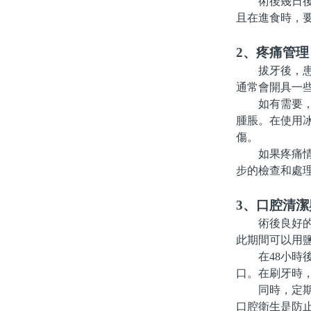
術後幾日後，
且在進食時，
2、疼痛管理
拔牙後，患者
通常會開具一
如有需要，患
腫脹。在使用冰
傷。
如果疼痛情況
步的檢查和處
3、口腔清潔
術後良好的口
此期間可以用
在48小時後
口。在刷牙時
同時，定期使
口腔衛生是防