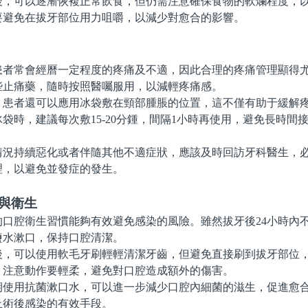
可以逐漸恢複正常飲食，但仍需注意確保食物的軟爛程度，以
要避免在拔牙部位用力咀嚼，以減少對愈合的影響。
常會經曆一定程度的疼痛及不適，因此合理的疼痛管理顯得尤
些止痛藥，隨時按照醫囑服用，以減輕疼痛感。
者還可以應用冰袋敷在頸部腫脹的位置，這不僅有助于緩解疼
袋時，建議每次敷15-20分鍾，間隔1小時再使用，避免長時間
持續惡化或者伴隨其他不適症狀，應該及時回訪牙科醫生，必
理，以避免並發症的發生。
與衛生
腔衛生習慣能夠有效避免感染的風險。雖然拔牙後24小時內
鹽水漱口，保持口腔清潔。
，可以使用軟毛牙刷輕輕清潔牙齒，但避免直接刷到拔牙部位
，注意動作要輕柔，避免對口腔造成額外的傷害。
用抗菌漱口水，可以進一步減少口腔內細菌的滋生，促進愈合
止術後感染的有效手段。