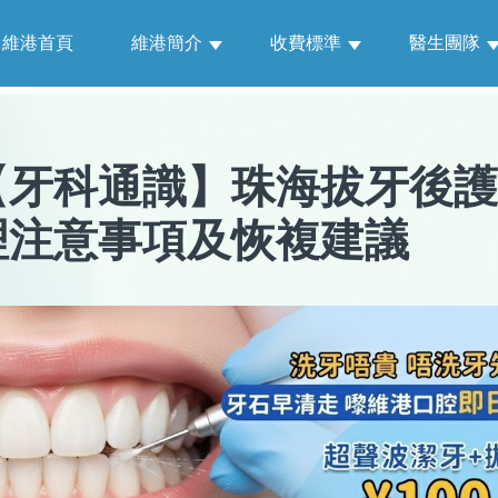
維港首頁
維港簡介
收費標準
醫生團隊
【
牙科通識
】
珠海拔牙後護
理注意事項及恢複建議