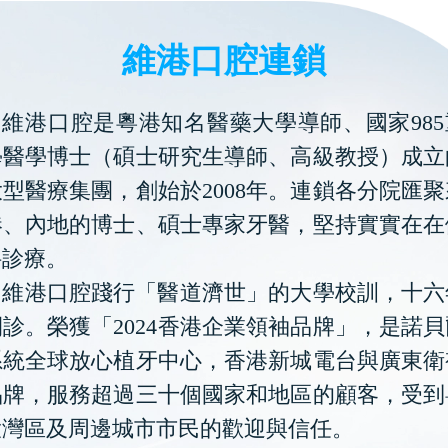
維港口腔連鎖
維港口腔是粵港知名醫藥大學導師、國家985
學醫學博士（碩士研究生導師、高級教授）成立
型醫療集團，創始於2008年。連鎖各分院匯
港、內地的博士、碩士專家牙醫，堅持實實在在
科診療。
維港口腔踐行「醫道濟世」的大學校訓，十六
診。榮獲「2024香港企業領袖品牌」，是諾
系統全球放心植牙中心，香港新城電台與廣東衛
品牌，服務超過三十個國家和地區的顧客，受到
大灣區及周邊城市市民的歡迎與信任。