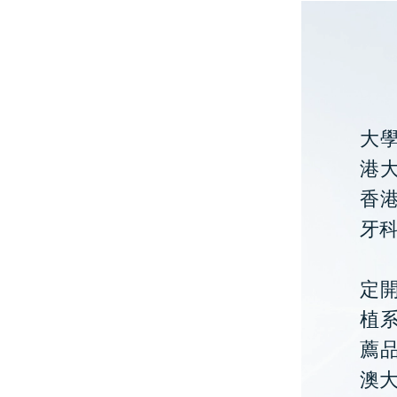
大
港大
香
牙
定開
植
薦
澳