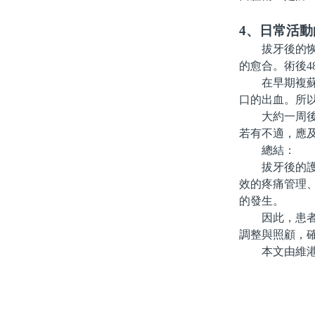
4、日常活動
拔牙後的恢複
的愈合。術後
在早期複蘇期
口的出血。所
大約一周後，
若有不適，應
總結：
拔牙後的護理
效的疼痛管理
的發生。
因此，患者在
調整與照顧，
本文由維港口