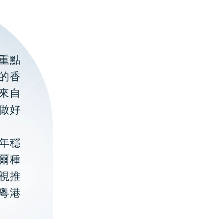
重點
的香
聚來自
做好
年穩
貝爾種
視推
粵港