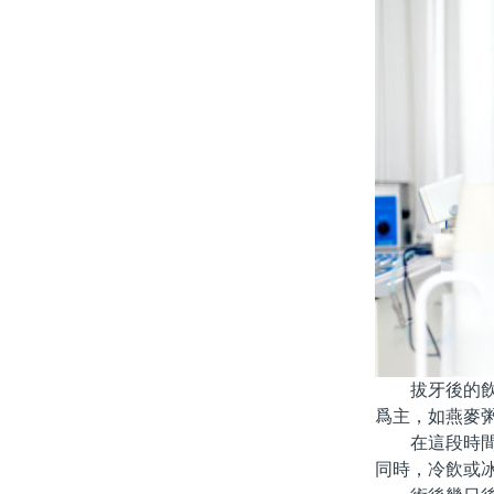
拔牙後的飲食
爲主，如燕麥
在這段時間內
同時，冷飲或