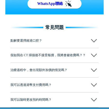
WhatsApp聯絡
常見問題
點解要選擇維港口腔？
維港口腔踐行「醫道濟世」的大學校訓，各分院匯聚來自香港、內地的
博士碩士高資歷牙醫，十七年穩定開診。榮獲「2024香港企業領袖品
假如我在 CT 掃描後不接受報價，我將會被收費嗎？？
牌」、「2025香港企業領袖品牌」，是諾貝爾種植系統全球放心植牙中
心，香港新城電台與廣東衛視推薦品牌
不會！只要未開始實際服務之前，你不會被收取任何費用。
至今已服務超過三十個國家和地區的顧客，受到粵港澳大灣區及周邊城
市市民極高的口碑評價及信任推薦 珠海、深圳設有八大分院，香港亦設
治療過程中，會出現額外加價的情況嗎？
有咨詢及服務保障中心，有任何問題都可以隨時預約免費咨詢，讓人十
分放心
不會，治療前我們會詳細說明治療方案及對應的價錢，顧客同意並簽字
後，我們才會正式進行診療服務
我可以透過港幣支付費用嗎？
可以。維港口腔會按照當日匯率轉算收取費用，而匯率會及時告知客人
我可以隨時更改預約時間嗎？
可以，請盡早通過wechat或whatsapp聯絡我們，告知我們你原本預約的