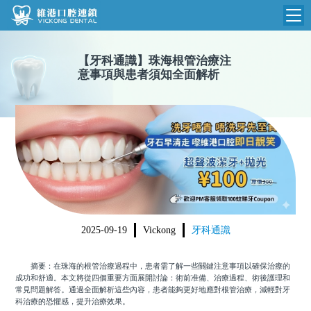
維港首頁
【
牙科通識
】
珠海根管治療注
意事項與患者須知全面解析
維港簡介
品牌介紹
收費標準
N
環境設備
收費總表
醫院新聞
醫生團隊
植牙收費
根管收費
門診時間
美學收費
2025-09-19
Vickong
牙科通識
就醫指引
常規收費
摘要：在珠海的根管治療過程中，患者需了解一些關鍵注意事項以確保治療的
箍牙收費
成功和舒適。本文將從四個重要方面展開討論：術前准備、治療過程、術後護理和
常見問題解答。通過全面解析這些內容，患者能夠更好地應對根管治療，減輕對牙
科治療的恐懼感，提升治療效果。