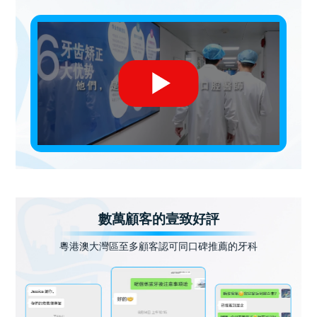
數萬顧客的壹致好評
粵港澳大灣區至多顧客認可同口碑推薦的牙科