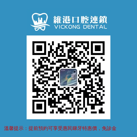
口腔潰瘍
口腔異味
牙周病
超聲波潔牙
窩溝封閉
牙齒鬆動
噴砂潔牙
兒童正畸
牙齦萎縮
牙結石
牙外傷
牙菌斑
換牙護理
兒牙診療
溫馨提示：提前預約可享受惠民睇牙特惠價，免診金