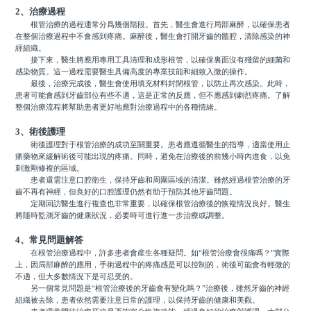
2、治療過程
根管治療的過程通常分爲幾個階段。首先，醫生會進行局部麻醉，以確保患者
在整個治療過程中不會感到疼痛。麻醉後，醫生會打開牙齒的髓腔，清除感染的神
經組織。
接下來，醫生將應用專用工具清理和成形根管，以確保裏面沒有殘留的細菌和
感染物質。這一過程需要醫生具備高度的專業技能和細致入微的操作。
最後，治療完成後，醫生會使用填充材料封閉根管，以防止再次感染。此時，
患者可能會感到牙齒部位有些不適，這是正常的反應，但不應感到劇烈疼痛。了解
整個治療流程將幫助患者更好地應對治療過程中的各種情緒。
3、術後護理
術後護理對于根管治療的成功至關重要。患者應遵循醫生的指導，適當使用止
痛藥物來緩解術後可能出現的疼痛。同時，避免在治療後的前幾小時內進食，以免
刺激剛修複的區域。
患者還需注意口腔衛生，保持牙齒和周圍區域的清潔。雖然經過根管治療的牙
齒不再有神經，但良好的口腔護理仍然有助于預防其他牙齒問題。
定期回訪醫生進行複查也非常重要，以確保根管治療後的恢複情況良好。醫生
將隨時監測牙齒的健康狀況，必要時可進行進一步治療或調整。
4、常見問題解答
在根管治療過程中，許多患者會産生各種疑問。如“根管治療會很痛嗎？”實際
上，因局部麻醉的應用，手術過程中的疼痛感是可以控制的，術後可能會有輕微的
不適，但大多數情況下是可忍受的。
另一個常見問題是“根管治療後的牙齒會有變化嗎？”治療後，雖然牙齒的神經
組織被去除，患者依然需要注意日常的護理，以保持牙齒的健康和美觀。