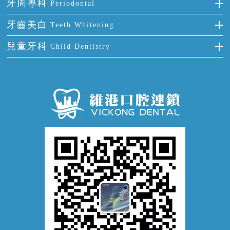
正確刷牙
牙周專科
Periodontal
全口缺失
牙齒稀疏
四環素牙
根管治療
全國愛牙日
牙周炎
牙齒美白
Teeth Whitening
活動假牙
拔牙
預防牙病
牙齦出血
冷光美白
兒童牙科
Child Dentistry
牙貼面
牙痛
牙科通識
牙齦炎
洗牙
蛀牙防蛀
口腔潰瘍
口腔異味
牙周病
超聲波潔牙
窩溝封閉
牙齒鬆動
噴砂潔牙
兒童正畸
牙齦萎縮
牙結石
牙外傷
牙菌斑
換牙護理
兒牙診療