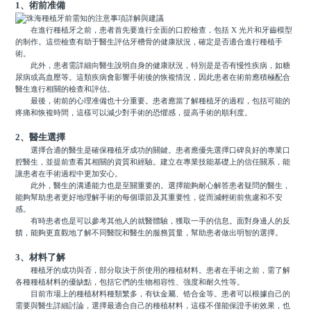
1、術前准備
在進行種植牙之前，患者首先要進行全面的口腔檢查，包括 X 光片和牙齒模型
的制作。這些檢查有助于醫生評估牙槽骨的健康狀況，確定是否適合進行種植手
術。
此外，患者需詳細向醫生說明自身的健康狀況，特別是是否有慢性疾病，如糖
尿病或高血壓等。這類疾病會影響手術後的恢複情況，因此患者在術前應積極配合
醫生進行相關的檢查和評估。
最後，術前的心理准備也十分重要。患者應當了解種植牙的過程，包括可能的
疼痛和恢複時間，這樣可以減少對手術的恐懼感，提高手術的順利度。
2、醫生選擇
選擇合適的醫生是確保種植牙成功的關鍵。患者應優先選擇口碑良好的專業口
腔醫生，並提前查看其相關的資質和經驗。建立在專業技能基礎上的信任關系，能
讓患者在手術過程中更加安心。
此外，醫生的溝通能力也是至關重要的。選擇能夠耐心解答患者疑問的醫生，
能夠幫助患者更好地理解手術的每個環節及其重要性，從而減輕術前焦慮和不安
感。
有時患者也是可以參考其他人的就醫體驗，獲取一手的信息。面對身邊人的反
饋，能夠更直觀地了解不同醫院和醫生的服務質量，幫助患者做出明智的選擇。
3、材料了解
種植牙的成功與否，部分取決于所使用的種植材料。患者在手術之前，需了解
各種種植材料的優缺點，包括它們的生物相容性、強度和耐久性等。
目前市場上的種植材料種類繁多，有钛金屬、锆合金等。患者可以根據自己的
需要與醫生詳細討論，選擇最適合自己的種植材料，這樣不僅能保證手術效果，也