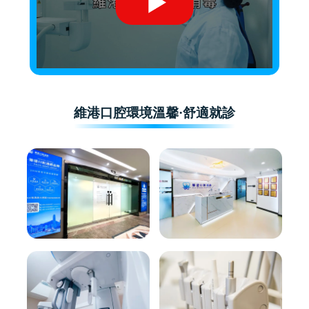
維港口腔環境溫馨·舒適就診