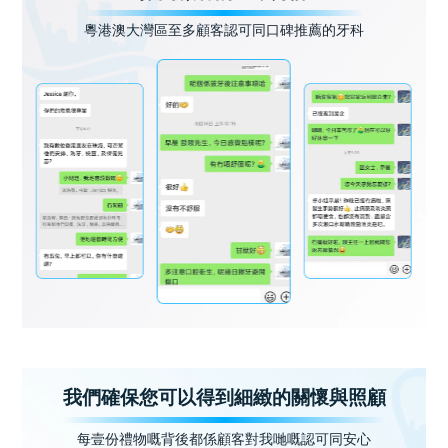
粵港澳大灣區至多顧客認可同口碑推薦的牙科
我們確保您可以得到細緻的關懷與照顧
每壹份禮物嘅背後都係顧客對我哋嘅認可同安心