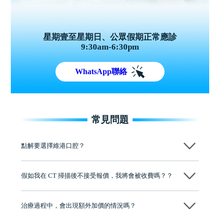
星期壹至星期日、公眾假期正常應診
9:30am-6:30pm
WhatsApp聯絡
常見問題
點解要選擇維港口腔？
維港口腔踐行「醫道濟世」的大學校訓，各分院匯聚來自香港、內地的
博士碩士高資歷牙醫，十七年穩定開診。榮獲「2024香港企業領袖品
假如我在 CT 掃描後不接受報價，我將會被收費嗎？？
牌」、「2025香港企業領袖品牌」，是諾貝爾種植系統全球放心植牙中
心，香港新城電台與廣東衛視推薦品牌
不會！只要未開始實際服務之前，你不會被收取任何費用。
至今已服務超過三十個國家和地區的顧客，受到粵港澳大灣區及周邊城
市市民極高的口碑評價及信任推薦 珠海、深圳設有八大分院，香港亦設
治療過程中，會出現額外加價的情況嗎？
有咨詢及服務保障中心，有任何問題都可以隨時預約免費咨詢，讓人十
分放心
不會，治療前我們會詳細說明治療方案及對應的價錢，顧客同意並簽字