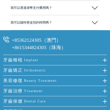
後，我們才會正式進行診療服務
我可以透過港幣支付費用嗎？
可以。維港口腔會按照當日匯率轉算收取費用，而匯率會及時告知客人
我可以隨時更改預約時間嗎？
可以，請盡早通過wechat或whatsapp聯絡我們，告知我們你原本預約的
時間及資料，並且重新預約的日期及時段
+85362124305（澳門）
+8615344824305（珠海）
牙齒種植
Implant
種牙
牙齒矯正
Orthodontic
單顆牙缺失
隱形箍牙
美容修復
Beauty Treatment
門牙缺失
前牙反頜
全瓷牙
牙齒治療
Treatment
多顆牙缺失
牙齒擁擠
烤瓷牙
補牙
牙齒保健
Dental Care
半口缺失
牙齒前突
氟斑牙
智齒