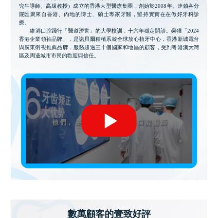
究生導師、高級教授）成立的香港大型醫療集團，創始於2008年。連鎖各分
院匯聚來自香港、內地的博士、碩士專家牙醫，堅持實實在在做好牙科診
療。
維港口腔踐行「醫道濟世」的大學校訓，十六年穩定開診。榮獲「2024
香港企業領袖品牌」，是諾貝爾種植系統全球放心植牙中心，香港新城電台
與廣東衛視推薦品牌，服務超過三十個國家和地區的顧客，受到粵港澳大灣
區及周邊城市市民的歡迎與信任。
數萬顧客的壹致好評