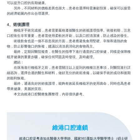
可以提升口腔的長期健康。
另外，不同材料的價格差異也很大，患者在選擇時需兼顧預算，確保可以接受
的經濟範圍內作出合理選擇。
4、術後護理
種植牙手術完成後，患者需要嚴格遵循醫生的術後護理指導。術後初期，注意
口腔衛生非常重要，患者需使用柔軟的牙刷，以及口腔清潔液，防止感染的發生。
術後飲食也是一個不容忽視的方面，患者應避免食用堅硬、辛辣和過熱的食
物，防止影響傷口的恢複，建議以清淡易消化的食物爲主。
最終，定期回醫院複查，在醫生的指導下進行適度的口腔保健，同樣是保障種
植牙健康的重要步驟，確保任何問題及時發現、及時處理。
總結：
在珠海進行種植牙之前，患者需關注以上提到的種種注意事項，到醫院進行詳
細咨詢，選擇合適的醫生和材料，做好充分的術前准備，以確保手術的成功和後期
的順利恢複。
最終，通過良好的術後護理，能夠有效延長種植牙的使用壽命，同時也爲患者
帶來健康、美麗的笑容。
本文由維港口腔醫療集團整理，內容僅供參考。
維港口腔連鎖
維港口腔是粵港知名醫藥大學導師、國家985重點大學醫學博士（碩士研