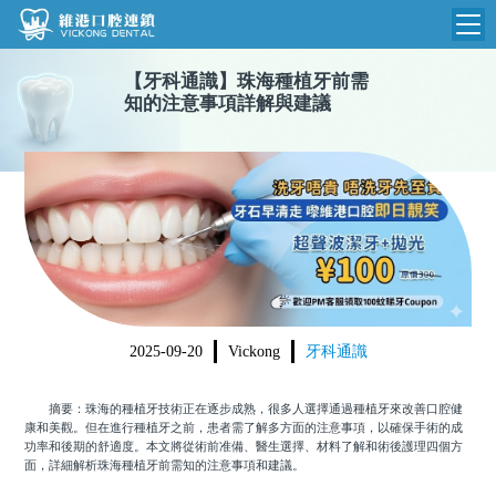
【
牙科通識
】
珠海種植牙前需
維港首頁
知的注意事項詳解與建議
維港簡介
品牌介紹
收費標準
N
環境設備
收費總表
醫院新聞
醫生團隊
植牙收費
根管收費
門診時間
2025-09-20
Vickong
牙科通識
美學收費
就醫指引
常規收費
摘要：珠海的種植牙技術正在逐步成熟，很多人選擇通過種植牙來改善口腔健
康和美觀。但在進行種植牙之前，患者需了解多方面的注意事項，以確保手術的成
箍牙收費
功率和後期的舒適度。本文將從術前准備、醫生選擇、材料了解和術後護理四個方
面，詳細解析珠海種植牙前需知的注意事項和建議。