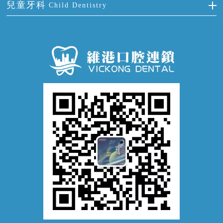
冷光美白
兒童牙科
Child Dentistry
牙貼面
牙痛
牙科通識
牙齦炎
洗牙
蛀牙防蛀
口腔潰瘍
口腔異味
牙周病
超聲波潔牙
窩溝封閉
牙齒鬆動
噴砂潔牙
兒童正畸
牙齦萎縮
牙結石
牙外傷
牙菌斑
換牙護理
兒牙診療