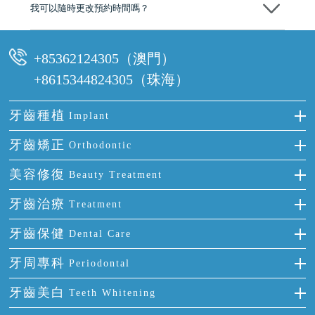
我可以隨時更改預約時間嗎？
可以，請盡早通過wechat或whatsapp聯絡我們，告知我們你原本預約的
時間及資料，並且重新預約的日期及時段
+85362124305（澳門）
+8615344824305（珠海）
牙齒種植
Implant
種牙
牙齒矯正
Orthodontic
單顆牙缺失
隱形箍牙
美容修復
Beauty Treatment
門牙缺失
前牙反頜
全瓷牙
牙齒治療
Treatment
多顆牙缺失
牙齒擁擠
烤瓷牙
補牙
牙齒保健
Dental Care
半口缺失
牙齒前突
氟斑牙
智齒
正確刷牙
牙周專科
Periodontal
全口缺失
牙齒稀疏
四環素牙
根管治療
全國愛牙日
牙周炎
牙齒美白
Teeth Whitening
活動假牙
拔牙
預防牙病
牙齦出血