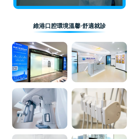
維港口腔環境溫馨·舒適就診