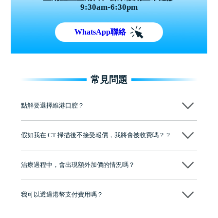
9:30am-6:30pm
WhatsApp聯絡
常見問題
點解要選擇維港口腔？
維港口腔踐行「醫道濟世」的大學校訓，各分院匯聚來自香港、內地的
博士碩士高資歷牙醫，十七年穩定開診。榮獲「2024香港企業領袖品
假如我在 CT 掃描後不接受報價，我將會被收費嗎？？
牌」、「2025香港企業領袖品牌」，是諾貝爾種植系統全球放心植牙中
心，香港新城電台與廣東衛視推薦品牌
不會！只要未開始實際服務之前，你不會被收取任何費用。
至今已服務超過三十個國家和地區的顧客，受到粵港澳大灣區及周邊城
市市民極高的口碑評價及信任推薦 珠海、深圳設有八大分院，香港亦設
治療過程中，會出現額外加價的情況嗎？
有咨詢及服務保障中心，有任何問題都可以隨時預約免費咨詢，讓人十
分放心
不會，治療前我們會詳細說明治療方案及對應的價錢，顧客同意並簽字
後，我們才會正式進行診療服務
我可以透過港幣支付費用嗎？
可以。維港口腔會按照當日匯率轉算收取費用，而匯率會及時告知客人