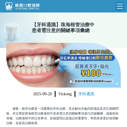
維港首頁
【
牙科通識
】
珠海根管治療中
患者需注意的關鍵事項彙總
維港簡介
品牌介紹
收費標準
N
環境設備
收費總表
醫院新聞
醫生團隊
植牙收費
根管收費
門診時間
美學收費
2025-09-20
Vickong
牙科通識
就醫指引
常規收費
摘要：根管治療是一項重要的牙科治療，旨在解決牙齒內部感染及其它相關問
箍牙收費
題。本文將從珠海根管治療過程中患者需注意的關鍵事項進行詳細彙總，涵蓋術前
准備、治療過程中的注意事項、術後護理以及隨訪的重要性，幫助患者更好地理解
治療，並提高治療效果。