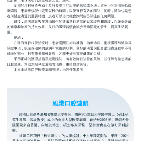
訪計劃，確保患者的治療經曆安全、順利。
定期的牙科檢查有助于及時發現可能出現的感染或不適，避免小問題演變爲嚴
重問題。患者應惕記住定期就醫的時間，以便進行有效的隨訪。同時，隨訪也是患
者與醫生溝通的重要時機，患者可以借此機會詢問自己關注的任何問題。
最後，患者應參與並遵循醫生的建議進行適當的日常護理和維護，以確保牙齒
的健康和治療的持久效果。良好的護理習慣會減少牙齒問題的發生，提高生活質
量。
總結：
在珠海進行根管治療時，患者需關注術前准備、治療過程、術後護理和隨訪等
關鍵事項，以確保治療的成功和恢複的順利。良好的溝通與配合是治療過程中不可
或缺的部分，只有患者積極參與，才能更好地實現健康的目標。
采用正確的護理措施及定期隨訪，將有效降低複發的風險，並保障每位患者的
口腔健康。幫助您順利度過根管治療，重拾自信笑容。
本文由維港口腔醫療集團整理，內容僅供參考
維港口腔連鎖
維港口腔是粵港知名醫藥大學導師、國家985重點大學醫學博士（碩士研
究生導師、高級教授）成立的香港大型醫療集團，創始於2008年。連鎖各分
院匯聚來自香港、內地的博士、碩士專家牙醫，堅持實實在在做好牙科診
療。
維港口腔踐行「醫道濟世」的大學校訓，十六年穩定開診。榮獲「2024
香港企業領袖品牌」，是諾貝爾種植系統全球放心植牙中心，香港新城電台