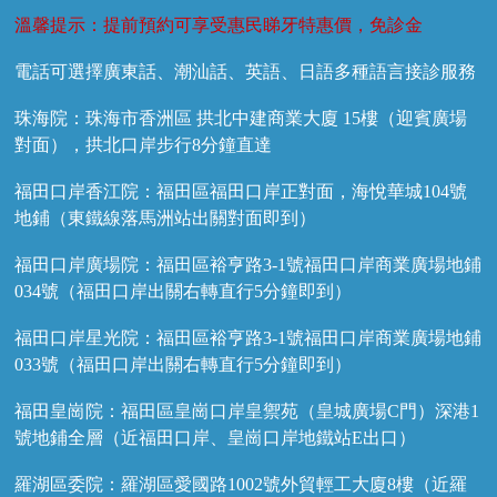
溫馨提示：提前預約可享受惠民睇牙特惠價，免診金
電話可選擇廣東話、潮汕話、英語、日語多種語言接診服務
珠海院：珠海市香洲區 拱北中建商業大廈 15樓（迎賓廣場
對面），拱北口岸步行8分鐘直達
福田口岸香江院：福田區福田口岸正對面，海悅華城104號
地鋪（東鐵線落馬洲站出關對面即到）
福田口岸廣場院：福田區裕亨路3-1號福田口岸商業廣場地鋪
034號（福田口岸出關右轉直行5分鐘即到）
福田口岸星光院：福田區裕亨路3-1號福田口岸商業廣場地鋪
033號（福田口岸出關右轉直行5分鐘即到）
福田皇崗院：福田區皇崗口岸皇禦苑（皇城廣場C門）深港1
號地鋪全層（近福田口岸、皇崗口岸地鐵站E出口）
羅湖區委院：羅湖區愛國路1002號外貿輕工大廈8樓（近羅