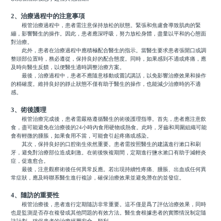
2、治療過程中的注意事項
根管治療過程中，患者需注意保持放松的狀態。緊張和焦慮會導致肌肉的緊
繃，影響醫生的操作。因此，患者應深呼吸，努力放松身體，盡量以平和的心態面
對治療。
此外，患者在治療過程中應積極配合醫生的指示。當醫生要求患者張開口或調
整頭部位置時，務必遵從，保持良好的配合態度。同時，如果感到不適或疼痛，應
及時向醫生反饋，以便醫生適時調整治療方案。
最後，治療過程中，患者不應隨意移動或嘗試講話，以免影響治療效果和操作
的精確度。維持良好的靜止狀態不僅有助于醫生的操作，也能減少治療時的不適
感。
3、術後護理
根管治療完成後，患者需嚴格遵循醫生的術後護理指導。首先，患者應注意飲
食，盡可能避免在治療後的24小時內食用硬物或熱食。此時，牙齒和周圍組織可能
會有輕微的腫脹，如果食用不當，可能會引起疼痛或感染。
其次，保持良好的口腔衛生依然重要。患者需按照醫生的建議進行漱口和刷
牙，避免對治療部位造成刺激。在術後恢複期間，定期進行鹽水漱口有助于減輕炎
症，促進愈合。
最後，注意觀察術後任何異常反應。若出現持續性疼痛、腫脹、出血或任何異
常症狀，應及時聯系醫生進行複診，確保治療效果並避免潛在的並發症。
4、隨訪的重要性
根管治療後，患者進行定期隨訪非常重要。這不僅是爲了評估治療效果，同時
也是監測是否存在複發或其他問題的有效方法。醫生會根據患者的實際情況制定隨