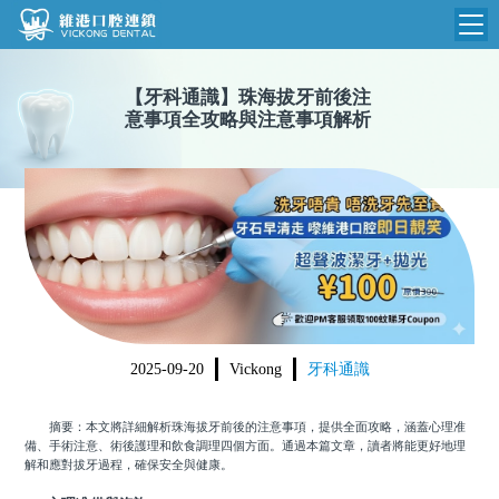
維港首頁
【
牙科通識
】
珠海拔牙前後注
意事項全攻略與注意事項解析
維港簡介
品牌介紹
收費標準
N
環境設備
收費總表
醫院新聞
醫生團隊
植牙收費
根管收費
門診時間
美學收費
2025-09-20
Vickong
牙科通識
就醫指引
常規收費
摘要：本文將詳細解析珠海拔牙前後的注意事項，提供全面攻略，涵蓋心理准
箍牙收費
備、手術注意、術後護理和飲食調理四個方面。通過本篇文章，讀者將能更好地理
解和應對拔牙過程，確保安全與健康。