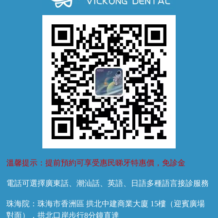
牙齦萎縮
牙結石
牙外傷
牙菌斑
換牙護理
兒牙診療
溫馨提示：提前預約可享受惠民睇牙特惠價，免診金
電話可選擇廣東話、潮汕話、英語、日語多種語言接診服務
珠海院：珠海市香洲區 拱北中建商業大廈 15樓（迎賓廣場
對面），拱北口岸步行8分鐘直達