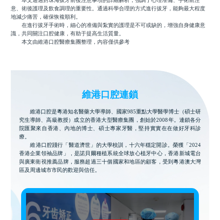
本文通過對珠海拔牙前後注意事項的詳細解析，強調了心理准備、手術前注
意、術後護理及飲食調理的重要性。通過科學合理的方式進行拔牙，能夠最大程度
地減少痛苦，確保恢複順利。
在進行拔牙手術時，細心的准備與紮實的護理是不可或缺的，增強自身健康意
識，共同關注口腔健康，有助于提高生活質量。
本文由維港口腔醫療集團整理，內容僅供參考
維港口腔連鎖
維港口腔是粵港知名醫藥大學導師、國家985重點大學醫學博士（碩士研
究生導師、高級教授）成立的香港大型醫療集團，創始於2008年。連鎖各分
院匯聚來自香港、內地的博士、碩士專家牙醫，堅持實實在在做好牙科診
療。
維港口腔踐行「醫道濟世」的大學校訓，十六年穩定開診。榮獲「2024
香港企業領袖品牌」，是諾貝爾種植系統全球放心植牙中心，香港新城電台
與廣東衛視推薦品牌，服務超過三十個國家和地區的顧客，受到粵港澳大灣
區及周邊城市市民的歡迎與信任。