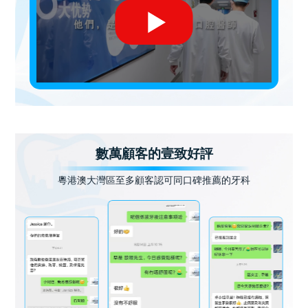
數萬顧客的壹致好評
粵港澳大灣區至多顧客認可同口碑推薦的牙科