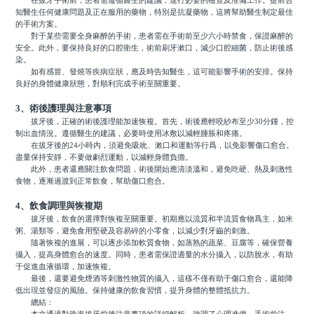
在拔牙手術前，患者需遵循醫生的建議，進行必要的檢查及准備工作。提前告
知醫生任何健康問題及正在服用的藥物，特別是抗凝藥物，這將幫助醫生制定最佳
的手術方案。
對于某些需要全身麻醉的手術，患者需在手術前至少六小時禁食，保證麻醉的
安全。此外，要保持良好的口腔衛生，術前刷牙漱口，減少口腔細菌，防止術後感
染。
如有感冒、發燒等疾病症狀，應及時告知醫生，這可能影響手術的安排。保持
良好的身體健康狀態，對順利完成手術至關重要。
3、術後護理與注意事項
拔牙後，正確的術後護理能加速恢複。首先，術後應輕咬紗布至少30分鍾，控
制出血情況。遵循醫生的建議，必要時使用冰敷以減輕腫脹和疼痛。
在拔牙後的24小時內，須避免吸吮、漱口和運動等行爲，以免影響傷口愈合。
盡量保持安靜，不要做劇烈運動，以減輕身體負擔。
此外，患者還應關注飲食問題，術後開始應清淡溫和，避免吃硬、熱及刺激性
食物，逐漸過渡到正常飲食，幫助傷口愈合。
4、飲食調理與恢複期
拔牙後，飲食的選擇對恢複至關重要。初期應以流質和半流質食物爲主，如米
粥、湯類等，避免食用堅硬及容易碎的小零食，以減少對牙齒的刺激。
隨著恢複的進展，可以逐步添加軟質食物，如蒸熟的蔬菜、豆腐等，確保營養
攝入，提高身體愈合的速度。同時，患者需保證適量的水分攝入，以防脫水，有助
于促進血液循環，加速恢複。
最後，還要避免煙酒等刺激性物質的攝入，這樣不僅有助于傷口愈合，還能降
低出現並發症的風險。保持健康的飲食習慣，提升身體的整體抵抗力。
總結：