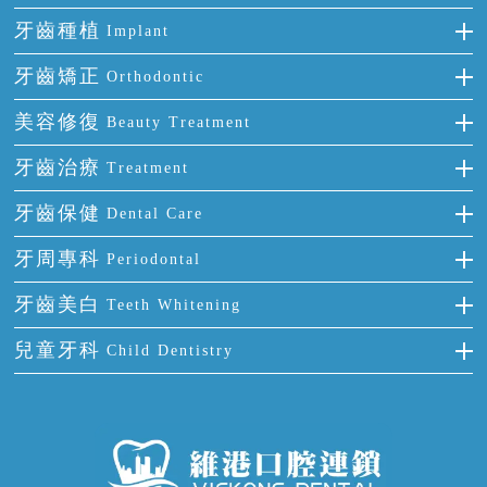
牙齒種植
Implant
種牙
牙齒矯正
Orthodontic
單顆牙缺失
隱形箍牙
美容修復
Beauty Treatment
門牙缺失
前牙反頜
全瓷牙
牙齒治療
Treatment
多顆牙缺失
牙齒擁擠
烤瓷牙
補牙
牙齒保健
Dental Care
半口缺失
牙齒前突
氟斑牙
智齒
正確刷牙
牙周專科
Periodontal
全口缺失
牙齒稀疏
四環素牙
根管治療
全國愛牙日
牙周炎
牙齒美白
Teeth Whitening
活動假牙
拔牙
預防牙病
牙齦出血
冷光美白
兒童牙科
Child Dentistry
牙貼面
牙痛
牙科通識
牙齦炎
洗牙
蛀牙防蛀
口腔潰瘍
口腔異味
牙周病
超聲波潔牙
窩溝封閉
牙齒鬆動
噴砂潔牙
兒童正畸