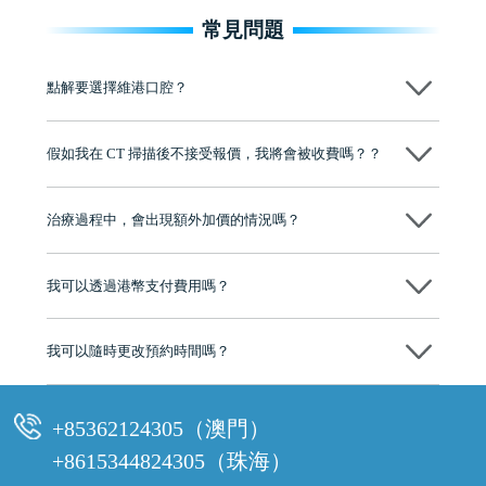
常見問題
點解要選擇維港口腔？
維港口腔踐行「醫道濟世」的大學校訓，各分院匯聚來自香港、內地的
博士碩士高資歷牙醫，十七年穩定開診。榮獲「2024香港企業領袖品
假如我在 CT 掃描後不接受報價，我將會被收費嗎？？
牌」、「2025香港企業領袖品牌」，是諾貝爾種植系統全球放心植牙中
心，香港新城電台與廣東衛視推薦品牌
不會！只要未開始實際服務之前，你不會被收取任何費用。
至今已服務超過三十個國家和地區的顧客，受到粵港澳大灣區及周邊城
市市民極高的口碑評價及信任推薦 珠海、深圳設有八大分院，香港亦設
治療過程中，會出現額外加價的情況嗎？
有咨詢及服務保障中心，有任何問題都可以隨時預約免費咨詢，讓人十
分放心
不會，治療前我們會詳細說明治療方案及對應的價錢，顧客同意並簽字
後，我們才會正式進行診療服務
我可以透過港幣支付費用嗎？
可以。維港口腔會按照當日匯率轉算收取費用，而匯率會及時告知客人
我可以隨時更改預約時間嗎？
可以，請盡早通過wechat或whatsapp聯絡我們，告知我們你原本預約的
時間及資料，並且重新預約的日期及時段
+85362124305（澳門）
+8615344824305（珠海）