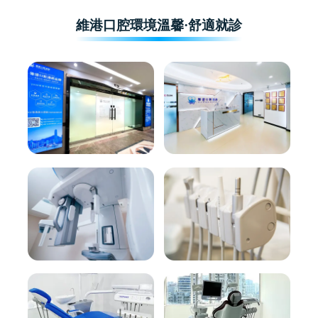
維港口腔環境溫馨·舒適就診