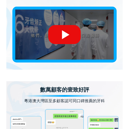
數萬顧客的壹致好評
粵港澳大灣區至多顧客認可同口碑推薦的牙科