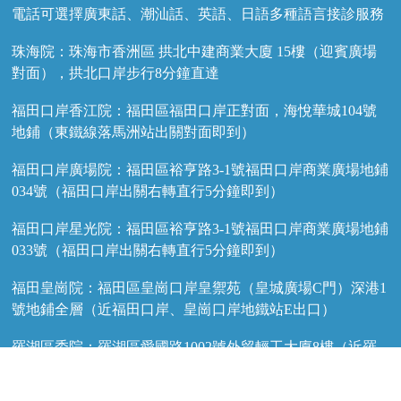
電話可選擇廣東話、潮汕話、英語、日語多種語言接診服務
珠海院：珠海市香洲區 拱北中建商業大廈 15樓（迎賓廣場
對面），拱北口岸步行8分鐘直達
福田口岸香江院：福田區福田口岸正對面，海悅華城104號
地鋪（東鐵線落馬洲站出關對面即到）
福田口岸廣場院：福田區裕亨路3-1號福田口岸商業廣場地鋪
034號（福田口岸出關右轉直行5分鐘即到）
福田口岸星光院：福田區裕亨路3-1號福田口岸商業廣場地鋪
033號（福田口岸出關右轉直行5分鐘即到）
福田皇崗院：福田區皇崗口岸皇禦苑（皇城廣場C門）深港1
號地鋪全層（近福田口岸、皇崗口岸地鐵站E出口）
羅湖區委院：羅湖區愛國路1002號外貿輕工大廈8樓（近羅
湖口岸和蓮塘口岸，蓮塘口岸2個地鐵站，近東門步行街）
預約電話
Wechat
WhatsApp