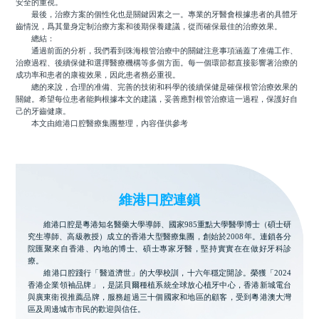
安全的重視。
最後，治療方案的個性化也是關鍵因素之一。專業的牙醫會根據患者的具體牙
齒情況，爲其量身定制治療方案和後期保養建議，從而確保最佳的治療效果。
總結：
通過前面的分析，我們看到珠海根管治療中的關鍵注意事項涵蓋了准備工作、
治療過程、後續保健和選擇醫療機構等多個方面。每一個環節都直接影響著治療的
成功率和患者的康複效果，因此患者務必重視。
總的來說，合理的准備、完善的技術和科學的後續保健是確保根管治療效果的
關鍵。希望每位患者能夠根據本文的建議，妥善應對根管治療這一過程，保護好自
己的牙齒健康。
本文由維港口腔醫療集團整理，內容僅供參考
維港口腔連鎖
維港口腔是粵港知名醫藥大學導師、國家985重點大學醫學博士（碩士研
究生導師、高級教授）成立的香港大型醫療集團，創始於2008年。連鎖各分
院匯聚來自香港、內地的博士、碩士專家牙醫，堅持實實在在做好牙科診
療。
維港口腔踐行「醫道濟世」的大學校訓，十六年穩定開診。榮獲「2024
香港企業領袖品牌」，是諾貝爾種植系統全球放心植牙中心，香港新城電台
與廣東衛視推薦品牌，服務超過三十個國家和地區的顧客，受到粵港澳大灣
區及周邊城市市民的歡迎與信任。