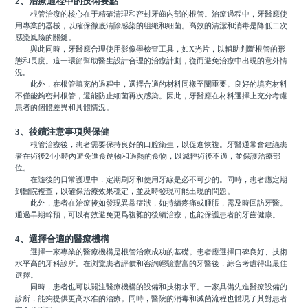
2、治療過程中的技術要點
根管治療的核心在于精確清理和密封牙齒內部的根管。治療過程中，牙醫應使
用專業的器械，以確保徹底清除感染的組織和細菌。高效的清潔和消毒是降低二次
感染風險的關鍵。
與此同時，牙醫應合理使用影像學檢查工具，如X光片，以輔助判斷根管的形
態和長度。這一環節幫助醫生設計合理的治療計劃，從而避免治療中出現的意外情
況。
此外，在根管填充的過程中，選擇合適的材料同樣至關重要。良好的填充材料
不僅能夠密封根管，還能防止細菌再次感染。因此，牙醫應在材料選擇上充分考慮
患者的個體差異和具體情況。
3、後續注意事項與保健
根管治療後，患者需要保持良好的口腔衛生，以促進恢複。牙醫通常會建議患
者在術後24小時內避免進食硬物和過熱的食物，以減輕術後不適，並保護治療部
位。
在隨後的日常護理中，定期刷牙和使用牙線是必不可少的。同時，患者應定期
到醫院複查，以確保治療效果穩定，並及時發現可能出現的問題。
此外，患者在治療後如發現異常症狀，如持續疼痛或腫脹，需及時回訪牙醫。
通過早期幹預，可以有效避免更爲複雜的後續治療，也能保護患者的牙齒健康。
4、選擇合適的醫療機構
選擇一家專業的醫療機構是根管治療成功的基礎。患者應選擇口碑良好、技術
水平高的牙科診所。在浏覽患者評價和咨詢經驗豐富的牙醫後，綜合考慮得出最佳
選擇。
同時，患者也可以關注醫療機構的設備和技術水平。一家具備先進醫療設備的
診所，能夠提供更高水准的治療。同時，醫院的消毒和滅菌流程也體現了其對患者