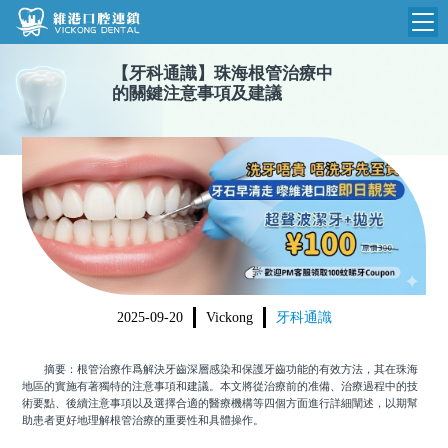
【
牙科通識
】
珠海根管治療中
維港首頁
的關鍵注意事項及建議
維港簡介
品牌介紹
收費標準
N
環境設備
收費總表
醫院新聞
醫生團隊
植牙收費
根管收費
門診時間
2025-09-20
Vickong
牙科通識
美學收費
就醫指引
常規收費
摘要：根管治療作爲解決牙齒深層感染和保護牙齒功能的有效方法，其在珠海
地區的實施有著獨特的注意事項和建議。本文將從治療前的准備、治療過程中的技
箍牙收費
術要點、後續注意事項以及選擇合適的醫療機構等四個方面進行詳細闡述，以期幫
助患者更好地理解根管治療的重要性和具體操作。