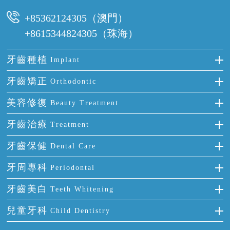
時間及資料，並且重新預約的日期及時段
+85362124305（澳門）
+8615344824305（珠海）
牙齒種植
Implant
種牙
牙齒矯正
Orthodontic
單顆牙缺失
隱形箍牙
美容修復
Beauty Treatment
門牙缺失
前牙反頜
全瓷牙
牙齒治療
Treatment
多顆牙缺失
牙齒擁擠
烤瓷牙
補牙
牙齒保健
Dental Care
半口缺失
牙齒前突
氟斑牙
智齒
正確刷牙
牙周專科
Periodontal
全口缺失
牙齒稀疏
四環素牙
根管治療
全國愛牙日
牙周炎
牙齒美白
Teeth Whitening
活動假牙
拔牙
預防牙病
牙齦出血
冷光美白
兒童牙科
Child Dentistry
牙貼面
牙痛
牙科通識
牙齦炎
洗牙