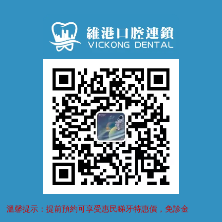
蛀牙防蛀
口腔潰瘍
口腔異味
牙周病
超聲波潔牙
窩溝封閉
牙齒鬆動
噴砂潔牙
兒童正畸
牙齦萎縮
牙結石
牙外傷
牙菌斑
換牙護理
兒牙診療
溫馨提示：提前預約可享受惠民睇牙特惠價，免診金