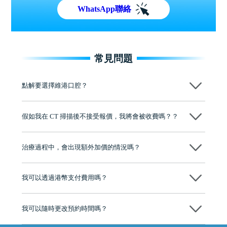
WhatsApp聯絡
常見問題
點解要選擇維港口腔？
維港口腔踐行「醫道濟世」的大學校訓，各分院匯聚來自香港、內地的
博士碩士高資歷牙醫，十七年穩定開診。榮獲「2024香港企業領袖品
假如我在 CT 掃描後不接受報價，我將會被收費嗎？？
牌」、「2025香港企業領袖品牌」，是諾貝爾種植系統全球放心植牙中
心，香港新城電台與廣東衛視推薦品牌
不會！只要未開始實際服務之前，你不會被收取任何費用。
至今已服務超過三十個國家和地區的顧客，受到粵港澳大灣區及周邊城
市市民極高的口碑評價及信任推薦 珠海、深圳設有八大分院，香港亦設
治療過程中，會出現額外加價的情況嗎？
有咨詢及服務保障中心，有任何問題都可以隨時預約免費咨詢，讓人十
分放心
不會，治療前我們會詳細說明治療方案及對應的價錢，顧客同意並簽字
後，我們才會正式進行診療服務
我可以透過港幣支付費用嗎？
可以。維港口腔會按照當日匯率轉算收取費用，而匯率會及時告知客人
我可以隨時更改預約時間嗎？
可以，請盡早通過wechat或whatsapp聯絡我們，告知我們你原本預約的