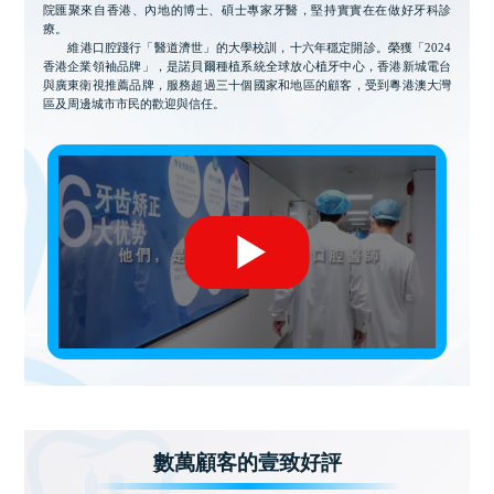
院匯聚來自香港、內地的博士、碩士專家牙醫，堅持實實在在做好牙科診
療。
維港口腔踐行「醫道濟世」的大學校訓，十六年穩定開診。榮獲「2024
香港企業領袖品牌」，是諾貝爾種植系統全球放心植牙中心，香港新城電台
與廣東衛視推薦品牌，服務超過三十個國家和地區的顧客，受到粵港澳大灣
區及周邊城市市民的歡迎與信任。
數萬顧客的壹致好評