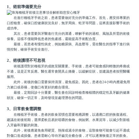
1、術前準備要充分
在進行種植牙手術之前，患者需要做好充分的準備工作。首先，應安排專業的
口腔檢查，確保口腔健康狀況良好，無牙周病、蛀牙等問題，這將直接影響手術的
成功率。
其次，患者需要與牙醫進行充分的溝通，瞭解手術的過程、風險及所需的術後
保養。這樣不僅能降低患者的焦慮感，還能提高手術配合度。
最後，若患者有慢性病史，例如糖尿病、高血壓等，需在醫生的指導下進行病
情控制，確保手術安全進行。
2、術後護理不可忽視
術後護理對於種植牙的成敗至關重要。手術後，患者可能會感到輕微的疼痛或
不適，這是正常反應。醫生通常會開具止痛藥，以緩解症狀，並建議患者按照醫囑
服用。
此外，術後的傷口需要保持清潔，避免感染。因此，患者在24小時內應避免用
力漱口或吞嚥，使傷口有更好的癒合環境。
最後，定期回診十分重要，醫生會在回診時檢查種植體的穩定性及牙齦的健康
狀況，確保一切正常，及時發現並處理潛在的問題。
3、日常飲食需調整
在種植牙手術後，患者的飲食習慣也需要相應調整，以適應口腔的恢復過程。
建議在術後初期，選擇柔軟且易於咀嚼的食物，例如粥、水果泥等，以減少對新植
入牙齒和牙齦的刺激。
此外，術後應避免食用硬質、熱辣或過冷的食物，這類食物可能會引起不適或
對傷口造成損傷。患者需耐心等待牙齒完全癒合後，才可以逐漸恢復正常的飲食。