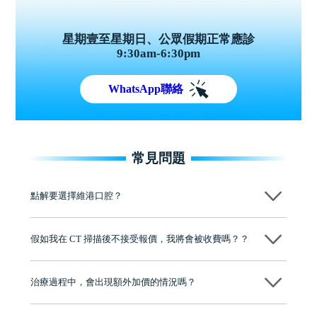
星期壹至星期日、公眾假期正常應診
9:30am-6:30pm
WhatsApp聯絡
常見問題
點解要選擇維港口腔？
維港口腔踐行「醫道濟世」的大學校訓，各分院匯聚來自香港、內地的
博士碩士高資歷牙醫，十七年穩定開診。榮獲「2024香港企業領袖品
假如我在 CT 掃描後不接受報價，我將會被收費嗎？？
牌」、「2025香港企業領袖品牌」，是諾貝爾種植系統全球放心植牙中
心，香港新城電台與廣東衛視推薦品牌
不會！只要未開始實際服務之前，你不會被收取任何費用。
至今已服務超過三十個國家和地區的顧客，受到粵港澳大灣區及周邊城
市市民極高的口碑評價及信任推薦 珠海、深圳設有八大分院，香港亦設
治療過程中，會出現額外加價的情況嗎？
有咨詢及服務保障中心，有任何問題都可以隨時預約免費咨詢，讓人十
分放心
不會，治療前我們會詳細說明治療方案及對應的價錢，顧客同意並簽字
後，我們才會正式進行診療服務