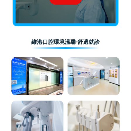
維港口腔環境溫馨·舒適就診