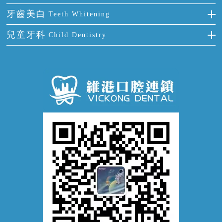
四環素牙
根管治療
全國愛牙日
牙周炎
牙齒美白
Teeth Whitening
活動假牙
拔牙
預防牙病
牙齦出血
冷光美白
兒童牙科
Child Dentistry
牙貼面
牙痛
牙科通識
牙齦炎
洗牙
蛀牙防蛀
口腔潰瘍
口腔異味
牙周病
超聲波潔牙
窩溝封閉
牙齒鬆動
噴砂潔牙
兒童正畸
牙齦萎縮
牙結石
牙外傷
牙菌斑
換牙護理
兒牙診療