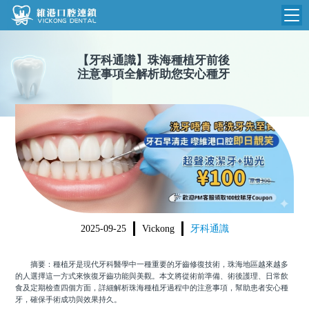
維港首頁
【
牙科通識
】
珠海種植牙前後
注意事項全解析助您安心種牙
維港簡介
品牌介紹
收費標準
N
環境設備
收費總表
醫院新聞
醫生團隊
植牙收費
根管收費
門診時間
美學收費
2025-09-25
Vickong
牙科通識
就醫指引
常規收費
摘要：種植牙是現代牙科醫學中一種重要的牙齒修復技術，珠海地區越來越多
箍牙收費
的人選擇這一方式來恢復牙齒功能與美觀。本文將從術前準備、術後護理、日常飲
食及定期檢查四個方面，詳細解析珠海種植牙過程中的注意事項，幫助患者安心種
牙，確保手術成功與效果持久。