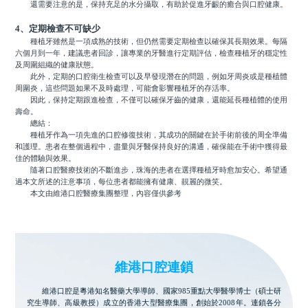
還需要注意的是，保持充足的水分攝取，有助於促進牙齦的癒合與口腔健康。
4、定期檢查不可缺少
種植牙雖然是一項成熟的技術，但仍然需要定期檢查以確保其長期效果。每隔
六個月到一年，建議患者回診，讓專業的牙醫進行定期評估，檢查種植牙的穩定性
及周圍組織的健康狀態。
此外，定期的口腔衛生檢查可以及早發現潛在的問題，例如牙周炎或是種植體
周圍炎，這些問題如果不及時處理，可能會影響種植牙的存活率。
因此，保持定期跟進檢查，不僅可以確保牙齒的健康，還能延長種植體的使用
壽命。
總結：
種植牙作為一項先進的口腔修復技術，其成功的關鍵在於手術前後的周全準備
和護理。患者在整個過程中，盡量與牙醫保持良好的溝通，確保能在手術中獲得最
佳的體驗與效果。
隨著口腔醫療技術的不斷進步，珠海的患者在選擇種植牙時愈加安心。希望通
過本文所述的注意事項，每位患者都能擁有健康、靚麗的微笑。
本文由維港口腔醫療集團整理，內容僅供參考
維港口腔連鎖
維港口腔是粵港知名醫藥大學導師、國家985重點大學醫學博士（碩士研
究生導師、高級教授）成立的香港大型醫療集團，創始於2008年。連鎖各分