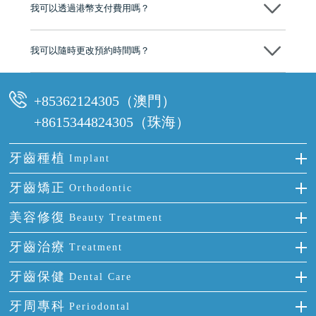
我可以透過港幣支付費用嗎？
可以。維港口腔會按照當日匯率轉算收取費用，而匯率會及時告知客人
我可以隨時更改預約時間嗎？
可以，請盡早通過wechat或whatsapp聯絡我們，告知我們你原本預約的
時間及資料，並且重新預約的日期及時段
+85362124305（澳門）
+8615344824305（珠海）
牙齒種植
Implant
種牙
牙齒矯正
Orthodontic
單顆牙缺失
隱形箍牙
美容修復
Beauty Treatment
門牙缺失
前牙反頜
全瓷牙
牙齒治療
Treatment
多顆牙缺失
牙齒擁擠
烤瓷牙
補牙
牙齒保健
Dental Care
半口缺失
牙齒前突
氟斑牙
智齒
正確刷牙
牙周專科
Periodontal
全口缺失
牙齒稀疏