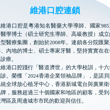
維港口腔連鎖
維港口腔是粵港知名醫藥大學導師、國家985
學醫學博士（碩士研究生導師、高級教授）成立
型醫療集團，創始於2008年。連鎖各分院匯
港、內地的博士、碩士專家牙醫，堅持實實在在
科診療。
維港口腔踐行「醫道濟世」的大學校訓，十六
診。榮獲「2024香港企業領袖品牌」，是諾
系統全球放心植牙中心，香港新城電台與廣東衛
品牌，服務超過三十個國家和地區的顧客，受到
大灣區及周邊城市市民的歡迎與信任。