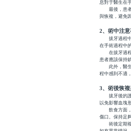
息對于醫生在
最後，患者應
與恢複，避免
2、術中注意
拔牙過程中的
在手術過程中
在拔牙過程中
患者應該保持
此外，醫生會
程中感到不適
3、術後恢複
拔牙後的護理
以免影響血塊
飲食方面，建
傷口。保持足
術後定期複查
如有異常情況