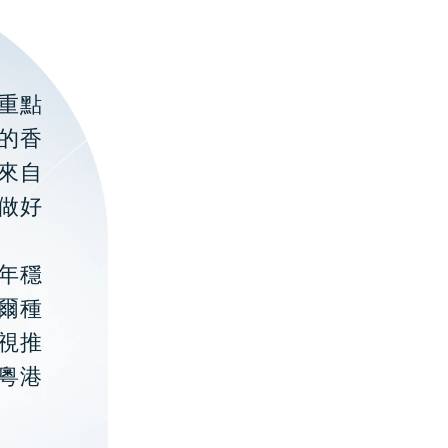
重點
的香
聚來自
做好
年穩
貝爾種
視推
粵港