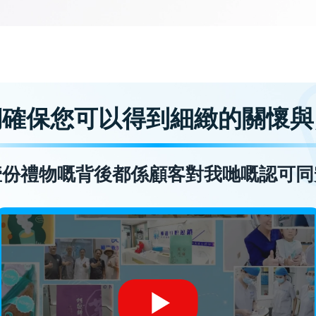
們確保您可以得到細緻的關懷與
壹份禮物嘅背後都係顧客對我哋嘅認可同