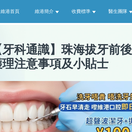
維港首頁
維港簡介
收費標準
醫生團隊
【
牙科通識
】
珠海拔牙前後
護理注意事項及小貼士