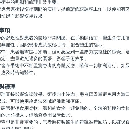
手術中的判斷和處理非常重要。
考慮術後恢複期間的安排，提前請假或調整工作，以便能有充
因忙碌而影響恢複效果。
事項
舒適性對患者的體驗非常關鍵。在手術開始前，醫生會使用麻
的無痛性，因此患者應該放松心情，配合醫生的指示。
，患者無需擔心疼痛，但可感受到一些壓力或拉扯的感覺。這
鎮定，盡量避免過多的緊張，影響手術效果。
在手術中不斷監測患者的身體反應，確保一切順利進行。如果
，應及時告知醫生。
與護理
直接影響恢複效果。術後24小時內，患者應盡量避免用力漱
形成。可以使用冷敷法來減輕腫脹和疼痛。
議術後食用柔軟、溫和的食物，避免熱的、辛辣的和硬的食物
夠的水分攝入，但應避免用吸管飲水。
也是非常重要的，患者應按照醫生的建議准時回訪，以確保傷
，及時與醫生聯系。