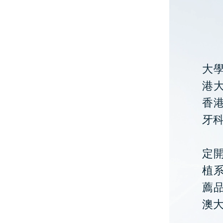
大
港大
香
牙
定開
植
薦
澳