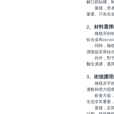
解口腔結構，
最後，患者也
重要。只有在
2、材料選擇
種植牙的材料
钛合金和zir
同時，種植體
僅能提高骨結
此外，對于種
醫生溝通，選
3、術後護
種植牙手術後
運動和用力咀
飲食方面，建
生也非常重要
最後，定期回
計劃，確保種