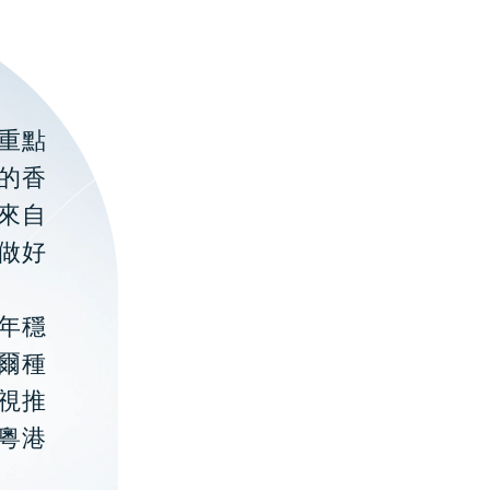
重點
的香
聚來自
做好
年穩
貝爾種
視推
粵港