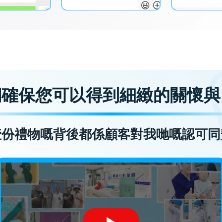
們確保您可以得到細緻的關懷與
壹份禮物嘅背後都係顧客對我哋嘅認可同