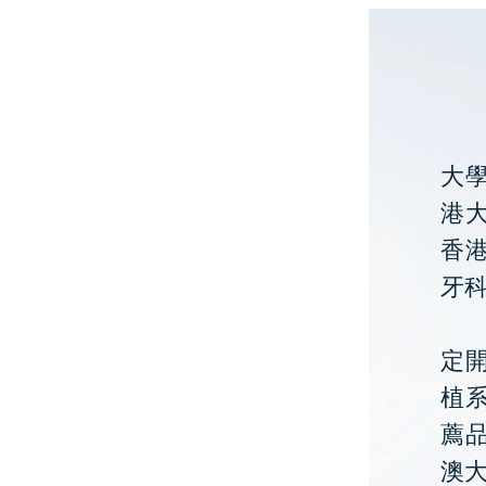
大
港大
香
牙
定開
植
薦
澳