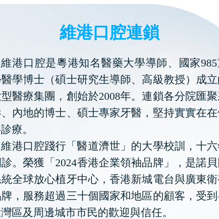
維港口腔連鎖
維港口腔是粵港知名醫藥大學導師、國家985
學醫學博士（碩士研究生導師、高級教授）成立
型醫療集團，創始於2008年。連鎖各分院匯
港、內地的博士、碩士專家牙醫，堅持實實在在
科診療。
維港口腔踐行「醫道濟世」的大學校訓，十六
診。榮獲「2024香港企業領袖品牌」，是諾
系統全球放心植牙中心，香港新城電台與廣東衛
品牌，服務超過三十個國家和地區的顧客，受到
大灣區及周邊城市市民的歡迎與信任。