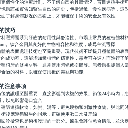
制定個性化的治療計劃。不了解自己的具體情況，盲目選擇手術
應該如實告知醫生自己的病史，包括過敏、慢性疾病等，這對
全面了解身體狀況的基礎上，才能確保手術的安全及有效性
的技巧
選擇關系到牙齒的耐用性與舒適性。市場上常見的種植體材料
conium。钛合金因其良好的生物相容性和強度，成爲主流選擇
的表面處理技術也至關重要。現代技術不斷提升種植體的表面
合的成功率，還能增加種植體的穩定性，患者可在這方面進行了
植牙的修複材料，通常使用陶瓷或樹脂等。患者應根據個人需
擇合適的材料，以確保使用後的美觀與功能
理的注意事項
的護理至關重要，直接影響到恢複的效果。術後24小時內，
嚼，以免影響傷口愈合
議選擇軟食，如粥、湯等，避免硬物和刺激性食物。與此同時
，術後應遵循醫生的指示，正確使用漱口水及牙線
診檢查也是術後護理的一部分。醫生會評估愈合情況，並決定
植牙的順利使用。