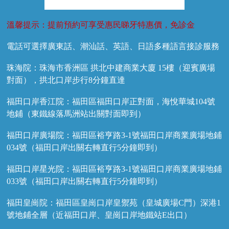
溫馨提示：提前預約可享受惠民睇牙特惠價，免診金
電話可選擇廣東話、潮汕話、英語、日語多種語言接診服務
珠海院：珠海市香洲區 拱北中建商業大廈 15樓（迎賓廣場
對面），拱北口岸步行8分鐘直達
福田口岸香江院：福田區福田口岸正對面，海悅華城104號
地鋪（東鐵線落馬洲站出關對面即到）
福田口岸廣場院：福田區裕亨路3-1號福田口岸商業廣場地鋪
034號（福田口岸出關右轉直行5分鐘即到）
福田口岸星光院：福田區裕亨路3-1號福田口岸商業廣場地鋪
033號（福田口岸出關右轉直行5分鐘即到）
福田皇崗院：福田區皇崗口岸皇禦苑（皇城廣場C門）深港1
號地鋪全層（近福田口岸、皇崗口岸地鐵站E出口）