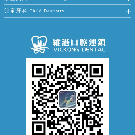
活動假牙
拔牙
預防牙病
牙齦出血
冷光美白
兒童牙科
Child Dentistry
牙貼面
牙痛
牙科通識
牙齦炎
洗牙
蛀牙防蛀
口腔潰瘍
口腔異味
牙周病
超聲波潔牙
窩溝封閉
牙齒鬆動
噴砂潔牙
兒童正畸
牙齦萎縮
牙結石
牙外傷
牙菌斑
換牙護理
兒牙診療