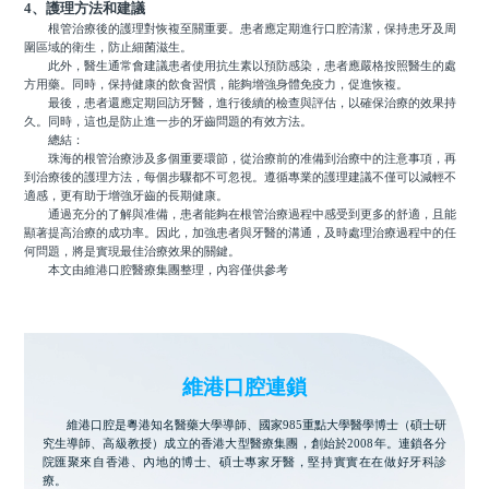
4、護理方法和建議
根管治療後的護理對恢複至關重要。患者應定期進行口腔清潔，保持患牙及周
圍區域的衛生，防止細菌滋生。
此外，醫生通常會建議患者使用抗生素以預防感染，患者應嚴格按照醫生的處
方用藥。同時，保持健康的飲食習慣，能夠增強身體免疫力，促進恢複。
最後，患者還應定期回訪牙醫，進行後續的檢查與評估，以確保治療的效果持
久。同時，這也是防止進一步的牙齒問題的有效方法。
總結：
珠海的根管治療涉及多個重要環節，從治療前的准備到治療中的注意事項，再
到治療後的護理方法，每個步驟都不可忽視。遵循專業的護理建議不僅可以減輕不
適感，更有助于增強牙齒的長期健康。
通過充分的了解與准備，患者能夠在根管治療過程中感受到更多的舒適，且能
顯著提高治療的成功率。因此，加強患者與牙醫的溝通，及時處理治療過程中的任
何問題，將是實現最佳治療效果的關鍵。
本文由維港口腔醫療集團整理，內容僅供參考
維港口腔連鎖
維港口腔是粵港知名醫藥大學導師、國家985重點大學醫學博士（碩士研
究生導師、高級教授）成立的香港大型醫療集團，創始於2008年。連鎖各分
院匯聚來自香港、內地的博士、碩士專家牙醫，堅持實實在在做好牙科診
療。