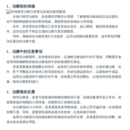
1、治療前的准備
在進行根管治療前，患者應與牙醫充分溝通，了解整個治療過程及其必要性。
這不僅能夠緩解患者的緊張情緒，還能幫助患者做好心理准備。
此外，患者需告知牙醫自己是否有其他合並症，如心髒病、糖尿病或過敏史
等，這些信息對于制定合適的治療方案至關重要。
同時，應確保在治療前進行X光檢查，以評估病變的嚴重程度，從而幫助牙醫
決定最佳的治療方案。
2、治療中的注意事項
在根管治療期間，患者應保持放松，以減輕治療過程中的不適感。牙醫通常會
使用局部麻醉劑來確保治療過程中的疼痛感降至最低。
患者需要嚴格遵循醫生的指示，如保持口腔的幹燥和通風，以免幹擾治療。此
外，對于牙醫提出的保持口腔清潔的指示，患者也應認真執行，以避免術中感染。
如果在治療過程中感到任何不適，患者應立即告訴醫生，以便及時采取相應措
施，確保治療順利進行。
3、治療後的反應
根管治療後，患者可能會感到輕微的腫脹或不適，這種現象通常是正常的。患
者應當做好相關的心理准備，並觀察自己身體的反應。
在治療後的24小時內，患者應避免食用硬食物，以防止對牙齒的進一步損傷或
加重不適。同時，盡量避免過熱或過冷的食物，以免刺激牙神經。
如果在治療後出現持續的劇烈疼痛或其他異常反應，患者應及時回診就醫，確
保沒有其他潛在問題。