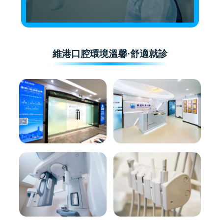
維港口腔環境溫馨·舒適就診