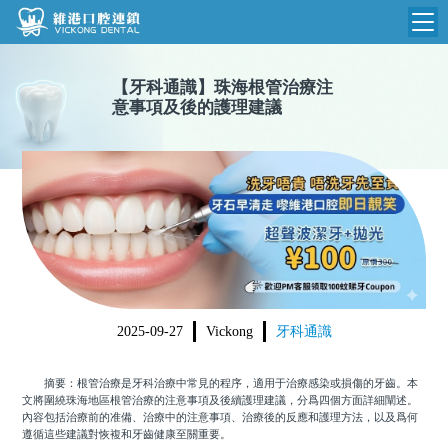
維港首頁
【
牙科通識
】
珠海根管治療注
意事項及後的護理建議
維港簡介
品牌介紹
收費標準
N
環境設備
收費總表
醫院新聞
醫生團隊
植牙收費
根管收費
門診時間
美學收費
2025-09-27
Vickong
牙科通識
就醫指引
常規收費
摘要：根管治療是牙科治療中常見的程序，適用于治療感染或損傷的牙齒。本
箍牙收費
文將圍繞珠海地區根管治療的注意事項及後續護理建議，分爲四個方面詳細闡述。
內容包括治療前的准備、治療中的注意事項、治療後的反應和護理方法，以及爲何
遵循這些建議對恢複和牙齒健康至關重要。