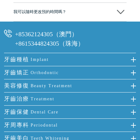
可以。維港口腔會按照當日匯率轉算收取費用，而匯率會及時告知客人
我可以隨時更改預約時間嗎？
可以，請盡早通過wechat或whatsapp聯絡我們，告知我們你原本預約的
時間及資料，並且重新預約的日期及時段
+85362124305（澳門）
+8615344824305（珠海）
牙齒種植
Implant
種牙
牙齒矯正
Orthodontic
單顆牙缺失
隱形箍牙
美容修復
Beauty Treatment
門牙缺失
前牙反頜
全瓷牙
牙齒治療
Treatment
多顆牙缺失
牙齒擁擠
烤瓷牙
補牙
牙齒保健
Dental Care
半口缺失
牙齒前突
氟斑牙
智齒
正確刷牙
牙周專科
Periodontal
全口缺失
牙齒稀疏
四環素牙
根管治療
全國愛牙日
牙周炎
牙齒美白
Teeth Whitening