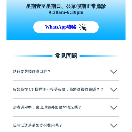
星期壹至星期日、公眾假期正常應診
9:30am-6:30pm
WhatsApp聯絡
常見問題
點解要選擇維港口腔？
維港口腔踐行「醫道濟世」的大學校訓，各分院匯聚來自香港、內地的
博士碩士高資歷牙醫，十七年穩定開診。榮獲「2024香港企業領袖品
假如我在 CT 掃描後不接受報價，我將會被收費嗎？？
牌」、「2025香港企業領袖品牌」，是諾貝爾種植系統全球放心植牙中
心，香港新城電台與廣東衛視推薦品牌
不會！只要未開始實際服務之前，你不會被收取任何費用。
至今已服務超過三十個國家和地區的顧客，受到粵港澳大灣區及周邊城
市市民極高的口碑評價及信任推薦 珠海、深圳設有八大分院，香港亦設
治療過程中，會出現額外加價的情況嗎？
有咨詢及服務保障中心，有任何問題都可以隨時預約免費咨詢，讓人十
分放心
不會，治療前我們會詳細說明治療方案及對應的價錢，顧客同意並簽字
後，我們才會正式進行診療服務
我可以透過港幣支付費用嗎？