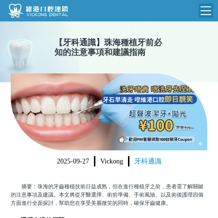
維港首頁
【
牙科通識
】
珠海種植牙前必
知的注意事項和建議指南
維港簡介
品牌介紹
收費標準
N
環境設備
收費總表
醫院新聞
醫生團隊
植牙收費
根管收費
門診時間
美學收費
2025-09-27
Vickong
牙科通識
就醫指引
常規收費
摘要：珠海的牙齒種植技術日益成熟，但在進行種植牙之前，患者需了解關鍵
箍牙收費
的注意事項及建議。本文將從牙醫選擇、術前準備、手術風險、以及術後護理四個
方面進行全面探討，幫助您在享受美麗微笑的同時，確保牙齒健康。