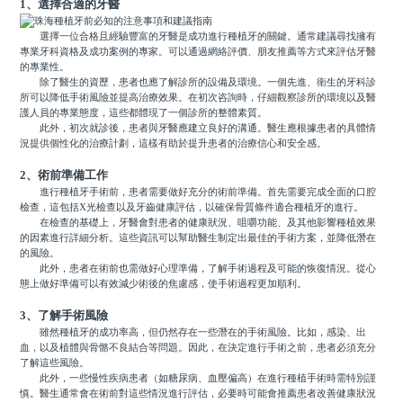
1、選擇合適的牙醫
選擇一位合格且經驗豐富的牙醫是成功進行種植牙的關鍵。通常建議尋找擁有
專業牙科資格及成功案例的專家。可以通過網絡評價、朋友推薦等方式來評估牙醫
的專業性。
除了醫生的資歷，患者也應了解診所的設備及環境。一個先進、衛生的牙科診
所可以降低手術風險並提高治療效果。在初次咨詢時，仔細觀察診所的環境以及醫
護人員的專業態度，這些都體現了一個診所的整體素質。
此外，初次就診後，患者與牙醫應建立良好的溝通。醫生應根據患者的具體情
況提供個性化的治療計劃，這樣有助於提升患者的治療信心和安全感。
2、術前準備工作
進行種植牙手術前，患者需要做好充分的術前準備。首先需要完成全面的口腔
檢查，這包括X光檢查以及牙齒健康評估，以確保骨質條件適合種植牙的進行。
在檢查的基礎上，牙醫會對患者的健康狀況、咀嚼功能、及其他影響種植效果
的因素進行詳細分析。這些資訊可以幫助醫生制定出最佳的手術方案，並降低潛在
的風險。
此外，患者在術前也需做好心理準備，了解手術過程及可能的恢復情況。從心
態上做好準備可以有效減少術後的焦慮感，使手術過程更加順利。
3、了解手術風險
雖然種植牙的成功率高，但仍然存在一些潛在的手術風險。比如，感染、出
血，以及植體與骨骼不良結合等問題。因此，在決定進行手術之前，患者必須充分
了解這些風險。
此外，一些慢性疾病患者（如糖尿病、血壓偏高）在進行種植手術時需特別謹
慎。醫生通常會在術前對這些情況進行評估，必要時可能會推薦患者改善健康狀況