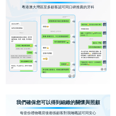
粵港澳大灣區至多顧客認可同口碑推薦的牙科
我們確保您可以得到細緻的關懷與照顧
每壹份禮物嘅背後都係顧客對我哋嘅認可同安心