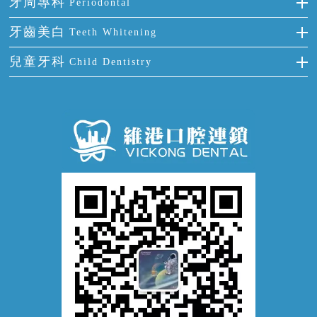
牙周專科
Periodontal
全口缺失
牙齒稀疏
四環素牙
根管治療
全國愛牙日
牙周炎
牙齒美白
Teeth Whitening
活動假牙
拔牙
預防牙病
牙齦出血
冷光美白
兒童牙科
Child Dentistry
牙貼面
牙痛
牙科通識
牙齦炎
洗牙
蛀牙防蛀
口腔潰瘍
口腔異味
牙周病
超聲波潔牙
窩溝封閉
牙齒鬆動
噴砂潔牙
兒童正畸
牙齦萎縮
牙結石
牙外傷
牙菌斑
換牙護理
兒牙診療