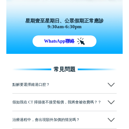
星期壹至星期日、公眾假期正常應診
9:30am-6:30pm
WhatsApp聯絡
常見問題
點解要選擇維港口腔？
維港口腔踐行「醫道濟世」的大學校訓，各分院匯聚來自香港、內地的
博士碩士高資歷牙醫，十七年穩定開診。榮獲「2024香港企業領袖品
假如我在 CT 掃描後不接受報價，我將會被收費嗎？？
牌」、「2025香港企業領袖品牌」，是諾貝爾種植系統全球放心植牙中
心，香港新城電台與廣東衛視推薦品牌
不會！只要未開始實際服務之前，你不會被收取任何費用。
至今已服務超過三十個國家和地區的顧客，受到粵港澳大灣區及周邊城
市市民極高的口碑評價及信任推薦 珠海、深圳設有八大分院，香港亦設
治療過程中，會出現額外加價的情況嗎？
有咨詢及服務保障中心，有任何問題都可以隨時預約免費咨詢，讓人十
分放心
不會，治療前我們會詳細說明治療方案及對應的價錢，顧客同意並簽字