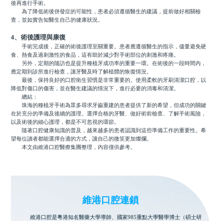
後再進行手術。
為了降低術後併發症的可能性，患者必須遵循醫生的建議，提前做好相關檢
查，並如實告知醫生自己的健康狀況。
4、術後護理與康復
手術完成後，正確的術後護理至關重要。患者應遵循醫生的指示，儘量避免硬
食、熱食及過刺激性的食品，這有助於減少對手術部位的刺激和疼痛。
另外，定期的隨訪也是提升種植牙成功率的重要一環。在術後的一段時間內，
應定期到診所進行檢查，讓牙醫及時了解植體的恢復情況。
最後，保持良好的口腔衛生習慣是非常重要的。使用柔軟的牙刷清潔口腔，以
降低對傷口的傷害，並在醫生建議的情況下，進行必要的消毒和清潔。
總結：
珠海的種植牙手術為眾多尋求牙齒重建的患者提供了新的希望，但成功的關鍵
在於充分的準備及後續的護理。選擇合格的牙醫、做好術前檢查、了解手術風險，
以及術後的細心護理，都是不可忽視的環節。
隨著口腔健康知識的普及，越來越多的患者認識到這些準備工作的重要性。希
望每位讀者都能選擇合適的方式，讓自己的微笑更加燦爛。
本文由維港口腔醫療集團整理，內容僅供參考。
維港口腔連鎖
維港口腔是粵港知名醫藥大學導師、國家985重點大學醫學博士（碩士研