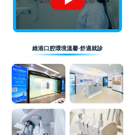
維港口腔環境溫馨·舒適就診