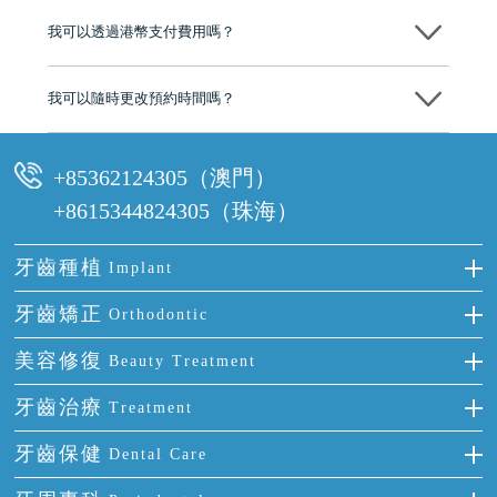
後，我們才會正式進行診療服務
我可以透過港幣支付費用嗎？
可以。維港口腔會按照當日匯率轉算收取費用，而匯率會及時告知客人
我可以隨時更改預約時間嗎？
可以，請盡早通過wechat或whatsapp聯絡我們，告知我們你原本預約的
時間及資料，並且重新預約的日期及時段
+85362124305（澳門）
+8615344824305（珠海）
牙齒種植
Implant
種牙
牙齒矯正
Orthodontic
單顆牙缺失
隱形箍牙
美容修復
Beauty Treatment
門牙缺失
前牙反頜
全瓷牙
牙齒治療
Treatment
多顆牙缺失
牙齒擁擠
烤瓷牙
補牙
牙齒保健
Dental Care
半口缺失
牙齒前突
氟斑牙
智齒
正確刷牙