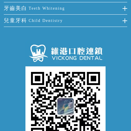
四環素牙
根管治療
全國愛牙日
牙周炎
牙齒美白
Teeth Whitening
活動假牙
拔牙
預防牙病
牙齦出血
冷光美白
兒童牙科
Child Dentistry
牙貼面
牙痛
牙科通識
牙齦炎
洗牙
蛀牙防蛀
口腔潰瘍
口腔異味
牙周病
超聲波潔牙
窩溝封閉
牙齒鬆動
噴砂潔牙
兒童正畸
牙齦萎縮
牙結石
牙外傷
牙菌斑
換牙護理
兒牙診療