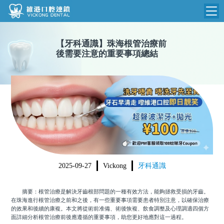
維港首頁
【
牙科通識
】
珠海根管治療前
後需要注意的重要事項總結
維港簡介
品牌介紹
收費標準
N
環境設備
收費總表
醫院新聞
醫生團隊
植牙收費
根管收費
門診時間
美學收費
2025-09-27
Vickong
牙科通識
就醫指引
常規收費
摘要：根管治療是解決牙齒根部問題的一種有效方法，能夠拯救受損的牙齒。
箍牙收費
在珠海進行根管治療之前和之後，有一些重要事項需要患者特別注意，以確保治療
的效果和後續的康複。本文將從術前准備、術後恢複、飲食調整及心理調適四個方
面詳細分析根管治療前後應遵循的重要事項，助您更好地應對這一過程。