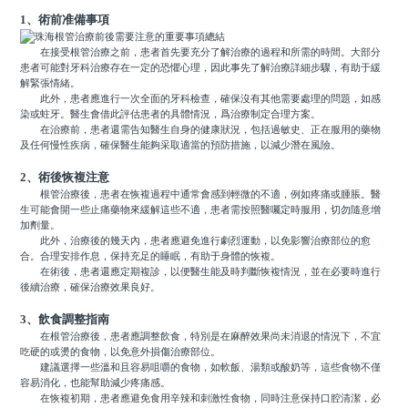
1、術前准備事項
在接受根管治療之前，患者首先要充分了解治療的過程和所需的時間。大部分
患者可能對牙科治療存在一定的恐懼心理，因此事先了解治療詳細步驟，有助于緩
解緊張情緒。
此外，患者應進行一次全面的牙科檢查，確保沒有其他需要處理的問題，如感
染或蛀牙。醫生會借此評估患者的具體情況，爲治療制定合理方案。
在治療前，患者還需告知醫生自身的健康狀況，包括過敏史、正在服用的藥物
及任何慢性疾病，確保醫生能夠采取適當的預防措施，以減少潛在風險。
2、術後恢複注意
根管治療後，患者在恢複過程中通常會感到輕微的不適，例如疼痛或腫脹。醫
生可能會開一些止痛藥物來緩解這些不適，患者需按照醫囑定時服用，切勿隨意增
加劑量。
此外，治療後的幾天內，患者應避免進行劇烈運動，以免影響治療部位的愈
合。合理安排作息，保持充足的睡眠，有助于身體的恢複。
在術後，患者還應定期複診，以便醫生能及時判斷恢複情況，並在必要時進行
後續治療，確保治療效果良好。
3、飲食調整指南
在根管治療後，患者應調整飲食，特別是在麻醉效果尚未消退的情況下，不宜
吃硬的或燙的食物，以免意外損傷治療部位。
建議選擇一些溫和且容易咀嚼的食物，如軟飯、湯類或酸奶等，這些食物不僅
容易消化，也能幫助減少疼痛感。
在恢複初期，患者應避免食用辛辣和刺激性食物，同時注意保持口腔清潔，必