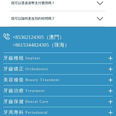
我可以透過港幣支付費用嗎？
可以。維港口腔會按照當日匯率轉算收取費用，而匯率會及時告知客人
我可以隨時更改預約時間嗎？
可以，請盡早通過wechat或whatsapp聯絡我們，告知我們你原本預約的
時間及資料，並且重新預約的日期及時段
+85362124305（澳門）
+8615344824305（珠海）
牙齒種植
Implant
種牙
牙齒矯正
Orthodontic
單顆牙缺失
隱形箍牙
美容修復
Beauty Treatment
門牙缺失
前牙反頜
全瓷牙
牙齒治療
Treatment
多顆牙缺失
牙齒擁擠
烤瓷牙
補牙
牙齒保健
Dental Care
半口缺失
牙齒前突
氟斑牙
智齒
正確刷牙
牙周專科
Periodontal
全口缺失
牙齒稀疏