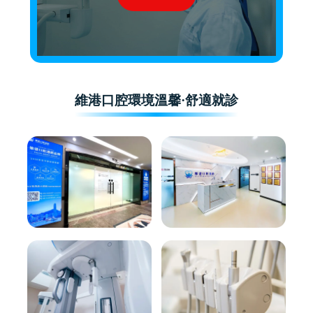
維港口腔環境溫馨·舒適就診