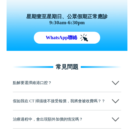
星期壹至星期日、公眾假期正常應診
9:30am-6:30pm
WhatsApp聯絡
常見問題
點解要選擇維港口腔？
維港口腔踐行「醫道濟世」的大學校訓，各分院匯聚來自香港、內地的
博士碩士高資歷牙醫，十七年穩定開診。榮獲「2024香港企業領袖品
假如我在 CT 掃描後不接受報價，我將會被收費嗎？？
牌」、「2025香港企業領袖品牌」，是諾貝爾種植系統全球放心植牙中
心，香港新城電台與廣東衛視推薦品牌
不會！只要未開始實際服務之前，你不會被收取任何費用。
至今已服務超過三十個國家和地區的顧客，受到粵港澳大灣區及周邊城
市市民極高的口碑評價及信任推薦 珠海、深圳設有八大分院，香港亦設
治療過程中，會出現額外加價的情況嗎？
有咨詢及服務保障中心，有任何問題都可以隨時預約免費咨詢，讓人十
分放心
不會，治療前我們會詳細說明治療方案及對應的價錢，顧客同意並簽字
後，我們才會正式進行診療服務