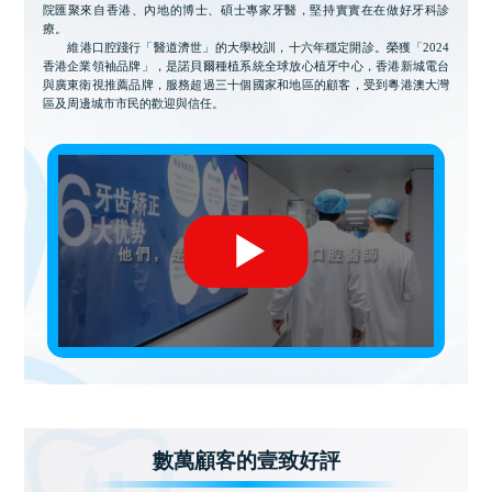
院匯聚來自香港、內地的博士、碩士專家牙醫，堅持實實在在做好牙科診
療。
維港口腔踐行「醫道濟世」的大學校訓，十六年穩定開診。榮獲「2024
香港企業領袖品牌」，是諾貝爾種植系統全球放心植牙中心，香港新城電台
與廣東衛視推薦品牌，服務超過三十個國家和地區的顧客，受到粵港澳大灣
區及周邊城市市民的歡迎與信任。
數萬顧客的壹致好評