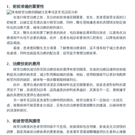
1、術前准備的重要性
在進行根管治療之前，充分的術前准備至關重要。首先，患者需接受全面的口
腔檢查，以確定是否適合進行根管治療。同時，醫生需根據患者的具體情況制定個
性化的治療方案，確保治療的順利進行。
其次，醫生在術前要了解患者的病史，包括過敏反應和既往病史，以避免在治
療過程中出現不必要的風險。此外，患者在就診前要保持口腔衛生，以降低術後的
感染風險。
最後，患者應與醫生充分溝通，了解整個治療過程，這不僅有助于減少患者的
焦慮感，同時也能提高治療的配合度，從而提升整體治療效果。
2、治療技術的應用
根管治療的成功與否與治療技術的選擇有密切關系。先進的治療設備和技術能
夠提高治療的精准度，減少對周圍組織的損傷。例如，使用顯微鏡可以更好地觀察
根管內部的細節，確保每一個步驟都能精確到位。
此外，選擇合適的根管清潔及消毒材料也是至關重要的。很多患者對材料的選
擇並不了解，容易受到誤導，認爲越貴的材料效果越好，其實並不一定。應根據牙
齒的具體情況選擇合適的材料。
另一個常見誤區是患者對治療時間的期待。根管治療並不一定能在一次就完
成，複雜病例可能需要多次就診，且每次的治療都需遵循醫生的建議，以確保根管
的清潔和密封。
3、術後管理與護理
根管治療後的患者管理同樣不可忽視。術後環節包含用藥、飲食及生活習慣的
調整，都是爲確保治療效果的重要措施。患者通常需遵循醫囑服用抗生素和止痛藥