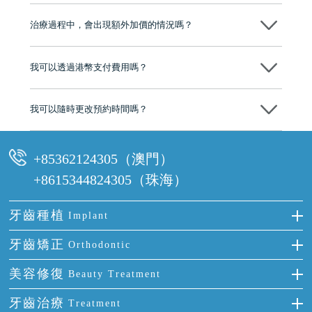
不會！只要未開始實際服務之前，你不會被收取任何費用。
至今已服務超過三十個國家和地區的顧客，受到粵港澳大灣區及周邊城
市市民極高的口碑評價及信任推薦 珠海、深圳設有八大分院，香港亦設
治療過程中，會出現額外加價的情況嗎？
有咨詢及服務保障中心，有任何問題都可以隨時預約免費咨詢，讓人十
分放心
不會，治療前我們會詳細說明治療方案及對應的價錢，顧客同意並簽字
後，我們才會正式進行診療服務
我可以透過港幣支付費用嗎？
可以。維港口腔會按照當日匯率轉算收取費用，而匯率會及時告知客人
我可以隨時更改預約時間嗎？
可以，請盡早通過wechat或whatsapp聯絡我們，告知我們你原本預約的
時間及資料，並且重新預約的日期及時段
+85362124305（澳門）
+8615344824305（珠海）
牙齒種植
Implant
種牙
牙齒矯正
Orthodontic
單顆牙缺失
隱形箍牙
美容修復
Beauty Treatment
門牙缺失
前牙反頜
全瓷牙
牙齒治療
Treatment