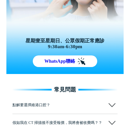
星期壹至星期日、公眾假期正常應診
9:30am-6:30pm
WhatsApp聯絡
常見問題
點解要選擇維港口腔？
維港口腔踐行「醫道濟世」的大學校訓，各分院匯聚來自香港、內地的
博士碩士高資歷牙醫，十七年穩定開診。榮獲「2024香港企業領袖品
假如我在 CT 掃描後不接受報價，我將會被收費嗎？？
牌」、「2025香港企業領袖品牌」，是諾貝爾種植系統全球放心植牙中
心，香港新城電台與廣東衛視推薦品牌