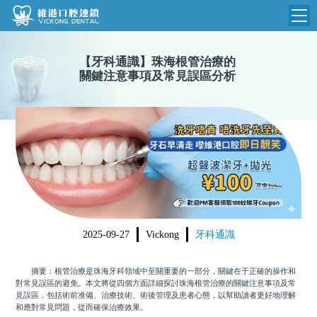
維港首頁
【
牙科通識
】
珠海根管治療的
關鍵注意事項及常見誤區分析
維港簡介
品牌介紹
收費標準
N
環境設備
收費總表
醫院新聞
醫生團隊
植牙收費
根管收費
門診時間
美學收費
2025-09-27
Vickong
牙科通識
就醫指引
常規收費
摘要：根管治療是珠海牙科領域中至關重要的一部分，關鍵在于正確的操作和
箍牙收費
對常見誤區的避免。本文將從四個方面詳細探討珠海根管治療的關鍵注意事項及常
見誤區，包括術前准備、治療技術、術後管理及患者心態，以幫助讀者更好地理解
和應對常見問題，從而確保治療效果。