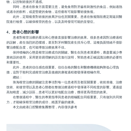
物，以控制術後的不適感。
同時，患者在飲食方面需要注意，避免食用對牙齒有刺激性的食品，例如過熱
或過冷的飲料，或是堅硬的食物，這些都有可能影響術後恢複。
此外，定期複查對術後的效果評估也至關重要。患者在恢複階段應定期返回醫
院進行檢查，以確保根管的愈合，以及及時發現可能的並發症。
4、患者心態的影響
患者對根管治療的看法和心態會直接影響治療的效果。很多患者因對治療過程
的誤解，産生強烈的恐懼感，甚至對牙科醫院産生排斥心理。這種負面情緒不僅影
響治療配合度，也可能導致治療效果不佳。
保持積極的心態是根管治療成功的關鍵。醫生在與患者溝通時，應盡量減少專
業術語的使用，采用更容易理解的語言進行說明，幫助患者正確認識治療的必要性
和重要性。
此外，患者的信任感也很重要。信任合格的醫生和醫療機構能夠降低心理負
擔，這對于順利完成根管治療及後續的康複過程都發揮著積極作用。
總結：
珠海根管治療的關鍵注意事項對每一位患者而言都至關重要，術前准備、治療
技術、術後管理以及患者心態都在整個治療過程中發揮著不同程度的影響。通過提
高知曉度，減少誤區，患者可以更好地配合治療，獲得更爲理想的效果。
在整個過程中，醫生的專業指導與患者的積極配合同樣重要。只有做到共同努
力，才能確保根管治療的成功，維護牙齒的健康。
本文由維港口腔醫療集團整理，內容僅供參考