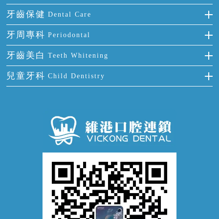
多顆牙缺失
牙齒擁擠
烤瓷牙
補牙
牙齒保健
Dental Care
半口缺失
牙齒前突
氟斑牙
智齒
正確刷牙
牙周專科
Periodontal
全口缺失
牙齒稀疏
四環素牙
根管治療
全國愛牙日
牙周炎
牙齒美白
Teeth Whitening
活動假牙
拔牙
預防牙病
牙齦出血
冷光美白
兒童牙科
Child Dentistry
牙貼面
牙痛
牙科通識
牙齦炎
洗牙
蛀牙防蛀
口腔潰瘍
口腔異味
牙周病
超聲波潔牙
窩溝封閉
牙齒鬆動
噴砂潔牙
兒童正畸
牙齦萎縮
牙結石
牙外傷
牙菌斑
換牙護理
兒牙診療