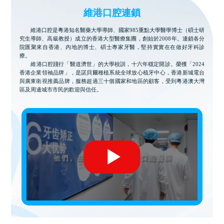
維港口腔連鎖
維港口腔是粵港知名醫藥大學導師、國家985重點大學醫學博士（碩士研
究生導師、高級教授）成立的香港大型醫療集團，創始於2008年。連鎖各分
院匯聚來自香港、內地的博士、碩士專家牙醫，堅持實實在在做好牙科診
療。
維港口腔踐行「醫道濟世」的大學校訓，十六年穩定開診。榮獲「2024
香港企業領袖品牌」，是諾貝爾種植系統全球放心植牙中心，香港新城電台
與廣東衛視推薦品牌，服務超過三十個國家和地區的顧客，受到粵港澳大灣
區及周邊城市市民的歡迎與信任。