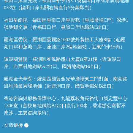
福田口岸星光院：福田區裕亨路3-1號福田口岸商業廣場地鋪
033號（福田口岸出關右轉直行5分鐘即到）
福田皇崗院：福田區皇崗口岸皇禦苑（皇城廣場C門）深港1
號地鋪全層（近福田口岸、皇崗口岸地鐵站E出口）
羅湖區委院：羅湖區愛國路1002號外貿輕工大廈8樓（近羅
湖口岸和蓮塘口岸，蓮塘口岸2個地鐵站，近東門步行街）
羅湖國貿院：羅湖區春風路廬山大廈B座21樓（近羅湖口
岸、向西村地鐵站A2出口、國貿地鐵站B出口）
羅湖金光華院：羅湖區國貿金光華廣場東二門對面，南湖路
凱利商業廣場地鋪（近羅湖口岸、國貿地鐵站B出口）
香港咨詢與服務保障中心：九龍荔枝角長裕街11號定豐中心
1306室（荔枝角地鐵站B1出口直行100米，香港辦公室暫不
應診，主要咨詢接待）
友情鏈接