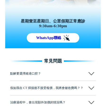
星期壹至星期日、公眾假期正常應診
9:30am-6:30pm
WhatsApp聯絡
常見問題
點解要選擇維港口腔？
維港口腔踐行「醫道濟世」的大學校訓，各分院匯聚來自香港、內地的
博士碩士高資歷牙醫，十七年穩定開診。榮獲「2024香港企業領袖品
假如我在 CT 掃描後不接受報價，我將會被收費嗎？？
牌」、「2025香港企業領袖品牌」，是諾貝爾種植系統全球放心植牙中
心，香港新城電台與廣東衛視推薦品牌
不會！只要未開始實際服務之前，你不會被收取任何費用。
至今已服務超過三十個國家和地區的顧客，受到粵港澳大灣區及周邊城
市市民極高的口碑評價及信任推薦 珠海、深圳設有八大分院，香港亦設
治療過程中，會出現額外加價的情況嗎？
有咨詢及服務保障中心，有任何問題都可以隨時預約免費咨詢，讓人十