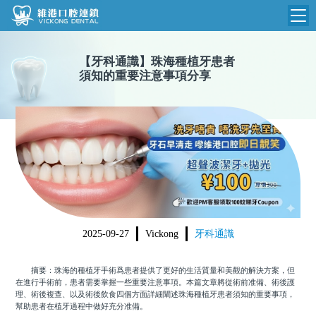
維港首頁
【
牙科通識
】
珠海種植牙患者
須知的重要注意事項分享
維港簡介
品牌介紹
收費標準
N
環境設備
收費總表
醫院新聞
醫生團隊
植牙收費
根管收費
門診時間
美學收費
2025-09-27
Vickong
牙科通識
就醫指引
常規收費
摘要：珠海的種植牙手術爲患者提供了更好的生活質量和美觀的解決方案，但
箍牙收費
在進行手術前，患者需要掌握一些重要注意事項。本篇文章將從術前准備、術後護
理、術後複查、以及術後飲食四個方面詳細闡述珠海種植牙患者須知的重要事項，
幫助患者在植牙過程中做好充分准備。