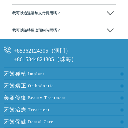
分放心
不會，治療前我們會詳細說明治療方案及對應的價錢，顧客同意並簽字
後，我們才會正式進行診療服務
我可以透過港幣支付費用嗎？
可以。維港口腔會按照當日匯率轉算收取費用，而匯率會及時告知客人
我可以隨時更改預約時間嗎？
可以，請盡早通過wechat或whatsapp聯絡我們，告知我們你原本預約的
時間及資料，並且重新預約的日期及時段
+85362124305（澳門）
+8615344824305（珠海）
牙齒種植
Implant
種牙
牙齒矯正
Orthodontic
單顆牙缺失
隱形箍牙
美容修復
Beauty Treatment
門牙缺失
前牙反頜
全瓷牙
牙齒治療
Treatment
多顆牙缺失
牙齒擁擠
烤瓷牙
補牙
牙齒保健
Dental Care
半口缺失
牙齒前突