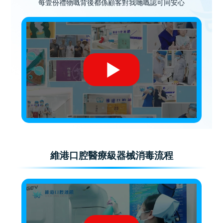
每壹份禮物嘅背後都係顧客對我哋嘅認可同安心
維港口腔醫療級器械消毒流程