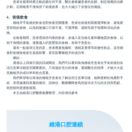
患者在複查時應主動反饋任何不適，醫生會根據患者的反饋，制定相應的治療
計劃。定期複查不僅保證了術後效果，也大大減少了並發症的風險。
4、術後飲食
種植牙手術後的飲食也對恢複至關重要。患者在術後初期應選擇軟食，避免硬
質和熱的食物，以免刺激傷口引發不適。可選擇粥、湯類等易于咀嚼和消化的食
物。
在恢複期間，患者需保持均衡的飲食，多攝入富含維生素和礦物質的食物，以
助于身體的康複。適量攝入鈣質豐富的食物，有助于骨愈合。
還有一點值得注意的是，患者應避免咖啡、酒精及香煙等刺激性飲品，這些都
會對術後恢複産生負面影響，甚至影響種植牙的成功率。
總結：
通過以上四個方面的詳細闡述，我們可以看到珠海種植牙患者在手術前後的各
項注意事項都是至關重要的。只有做好充分的准備，遵循醫生的指導，才能大大提
高種植牙的成功率和愈合質量。
我們希望每位珠海的種植牙患者在了解這些注意事項後，能夠更輕松地應對手
術，享受健康與美麗的微笑。請相信，醫療團隊會爲您提供全方位的支持與照顧，
助您順利渡過恢複期。
本文由維港口腔醫療集團整理，內容僅供參考
維港口腔連鎖