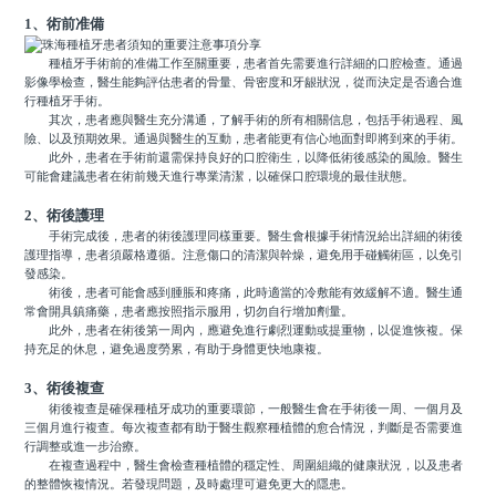
1、術前准備
種植牙手術前的准備工作至關重要，患者首先需要進行詳細的口腔檢查。通過
影像學檢查，醫生能夠評估患者的骨量、骨密度和牙龈狀況，從而決定是否適合進
行種植牙手術。
其次，患者應與醫生充分溝通，了解手術的所有相關信息，包括手術過程、風
險、以及預期效果。通過與醫生的互動，患者能更有信心地面對即將到來的手術。
此外，患者在手術前還需保持良好的口腔衛生，以降低術後感染的風險。醫生
可能會建議患者在術前幾天進行專業清潔，以確保口腔環境的最佳狀態。
2、術後護理
手術完成後，患者的術後護理同樣重要。醫生會根據手術情況給出詳細的術後
護理指導，患者須嚴格遵循。注意傷口的清潔與幹燥，避免用手碰觸術區，以免引
發感染。
術後，患者可能會感到腫脹和疼痛，此時適當的冷敷能有效緩解不適。醫生通
常會開具鎮痛藥，患者應按照指示服用，切勿自行增加劑量。
此外，患者在術後第一周內，應避免進行劇烈運動或提重物，以促進恢複。保
持充足的休息，避免過度勞累，有助于身體更快地康複。
3、術後複查
術後複查是確保種植牙成功的重要環節，一般醫生會在手術後一周、一個月及
三個月進行複查。每次複查都有助于醫生觀察種植體的愈合情況，判斷是否需要進
行調整或進一步治療。
在複查過程中，醫生會檢查種植體的穩定性、周圍組織的健康狀況，以及患者
的整體恢複情況。若發現問題，及時處理可避免更大的隱患。