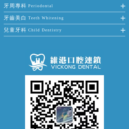
氟斑牙
智齒
正確刷牙
牙周專科
Periodontal
全口缺失
牙齒稀疏
四環素牙
根管治療
全國愛牙日
牙周炎
牙齒美白
Teeth Whitening
活動假牙
拔牙
預防牙病
牙齦出血
冷光美白
兒童牙科
Child Dentistry
牙貼面
牙痛
牙科通識
牙齦炎
洗牙
蛀牙防蛀
口腔潰瘍
口腔異味
牙周病
超聲波潔牙
窩溝封閉
牙齒鬆動
噴砂潔牙
兒童正畸
牙齦萎縮
牙結石
牙外傷
牙菌斑
換牙護理
兒牙診療