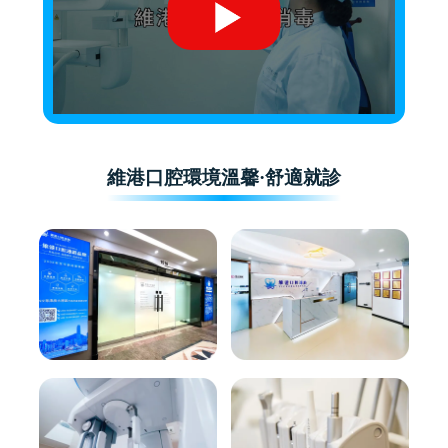
維港口腔環境溫馨·舒適就診