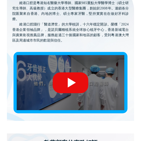
維港口腔是粵港知名醫藥大學導師、國家985重點大學醫學博士（碩士研
究生導師、高級教授）成立的香港大型醫療集團，創始於2008年。連鎖各分
院匯聚來自香港、內地的博士、碩士專家牙醫，堅持實實在在做好牙科診
療。
維港口腔踐行「醫道濟世」的大學校訓，十六年穩定開診。榮獲「2024
香港企業領袖品牌」，是諾貝爾種植系統全球放心植牙中心，香港新城電台
與廣東衛視推薦品牌，服務超過三十個國家和地區的顧客，受到粵港澳大灣
區及周邊城市市民的歡迎與信任。