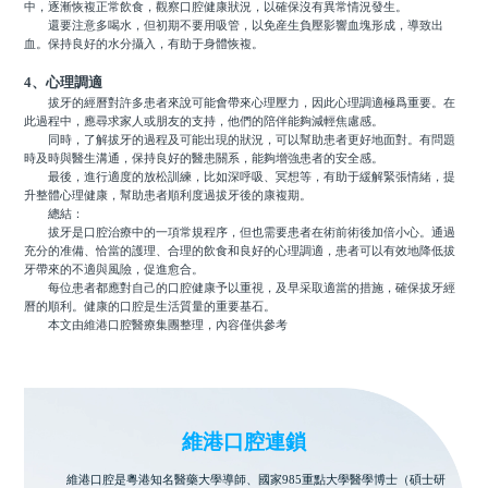
中，逐漸恢複正常飲食，觀察口腔健康狀況，以確保沒有異常情況發生。
還要注意多喝水，但初期不要用吸管，以免産生負壓影響血塊形成，導致出
血。保持良好的水分攝入，有助于身體恢複。
4、心理調適
拔牙的經曆對許多患者來說可能會帶來心理壓力，因此心理調適極爲重要。在
此過程中，應尋求家人或朋友的支持，他們的陪伴能夠減輕焦慮感。
同時，了解拔牙的過程及可能出現的狀況，可以幫助患者更好地面對。有問題
時及時與醫生溝通，保持良好的醫患關系，能夠增強患者的安全感。
最後，進行適度的放松訓練，比如深呼吸、冥想等，有助于緩解緊張情緒，提
升整體心理健康，幫助患者順利度過拔牙後的康複期。
總結：
拔牙是口腔治療中的一項常規程序，但也需要患者在術前術後加倍小心。通過
充分的准備、恰當的護理、合理的飲食和良好的心理調適，患者可以有效地降低拔
牙帶來的不適與風險，促進愈合。
每位患者都應對自己的口腔健康予以重視，及早采取適當的措施，確保拔牙經
曆的順利。健康的口腔是生活質量的重要基石。
本文由維港口腔醫療集團整理，內容僅供參考
維港口腔連鎖
維港口腔是粵港知名醫藥大學導師、國家985重點大學醫學博士（碩士研