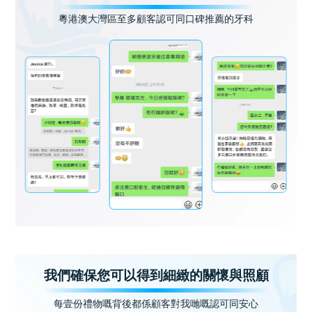
粵港澳大灣區至多顧客認可同口碑推薦的牙科
我們確保您可以得到細緻的關懷與照顧
每壹份禮物嘅背後都係顧客對我哋嘅認可同安心