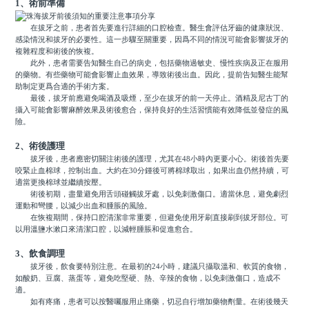
1、術前準備
在拔牙之前，患者首先要進行詳細的口腔檢查。醫生會評估牙齒的健康狀況、
感染情況和拔牙的必要性。這一步驟至關重要，因爲不同的情況可能會影響拔牙的
複雜程度和術後的恢複。
此外，患者需要告知醫生自己的病史，包括藥物過敏史、慢性疾病及正在服用
的藥物。有些藥物可能會影響止血效果，導致術後出血。因此，提前告知醫生能幫
助制定更爲合適的手術方案。
最後，拔牙前應避免喝酒及吸煙，至少在拔牙的前一天停止。酒精及尼古丁的
攝入可能會影響麻醉效果及術後愈合，保持良好的生活習慣能有效降低並發症的風
險。
2、術後護理
拔牙後，患者應密切關注術後的護理，尤其在48小時內更要小心。術後首先要
咬緊止血棉球，控制出血。大約在30分鍾後可將棉球取出，如果出血仍然持續，可
適當更換棉球並繼續按壓。
術後初期，盡量避免用舌頭碰觸拔牙處，以免刺激傷口。適當休息，避免劇烈
運動和彎腰，以減少出血和腫脹的風險。
在恢複期間，保持口腔清潔非常重要，但避免使用牙刷直接刷到拔牙部位。可
以用溫鹽水漱口來清潔口腔，以減輕腫脹和促進愈合。
3、飲食調理
拔牙後，飲食要特別注意。在最初的24小時，建議只攝取溫和、軟質的食物，
如酸奶、豆腐、蒸蛋等，避免吃堅硬、熱、辛辣的食物，以免刺激傷口，造成不
適。
如有疼痛，患者可以按醫囑服用止痛藥，切忌自行增加藥物劑量。在術後幾天