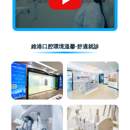
維港口腔環境溫馨·舒適就診