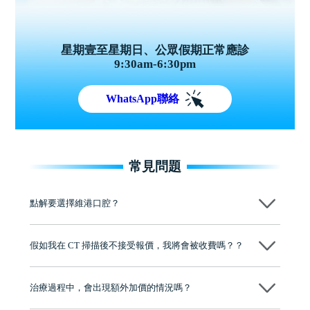
星期壹至星期日、公眾假期正常應診
9:30am-6:30pm
WhatsApp聯絡
常見問題
點解要選擇維港口腔？
維港口腔踐行「醫道濟世」的大學校訓，各分院匯聚來自香港、內地的
博士碩士高資歷牙醫，十七年穩定開診。榮獲「2024香港企業領袖品
假如我在 CT 掃描後不接受報價，我將會被收費嗎？？
牌」、「2025香港企業領袖品牌」，是諾貝爾種植系統全球放心植牙中
心，香港新城電台與廣東衛視推薦品牌
不會！只要未開始實際服務之前，你不會被收取任何費用。
至今已服務超過三十個國家和地區的顧客，受到粵港澳大灣區及周邊城
市市民極高的口碑評價及信任推薦 珠海、深圳設有八大分院，香港亦設
治療過程中，會出現額外加價的情況嗎？
有咨詢及服務保障中心，有任何問題都可以隨時預約免費咨詢，讓人十
分放心
不會，治療前我們會詳細說明治療方案及對應的價錢，顧客同意並簽字