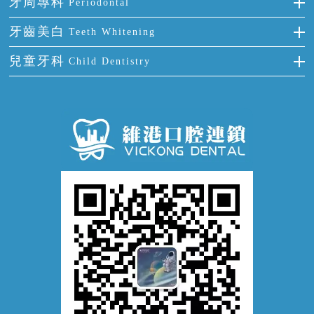
牙周專科
Periodontal
全口缺失
牙齒稀疏
四環素牙
根管治療
全國愛牙日
牙周炎
牙齒美白
Teeth Whitening
活動假牙
拔牙
預防牙病
牙齦出血
冷光美白
兒童牙科
Child Dentistry
牙貼面
牙痛
牙科通識
牙齦炎
洗牙
蛀牙防蛀
口腔潰瘍
口腔異味
牙周病
超聲波潔牙
窩溝封閉
牙齒鬆動
噴砂潔牙
兒童正畸
牙齦萎縮
牙結石
牙外傷
牙菌斑
換牙護理
兒牙診療