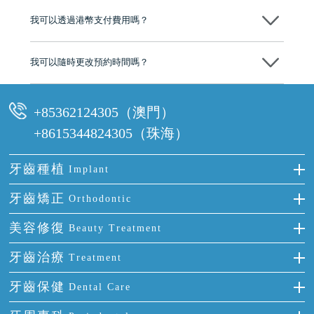
後，我們才會正式進行診療服務
我可以透過港幣支付費用嗎？
可以。維港口腔會按照當日匯率轉算收取費用，而匯率會及時告知客人
我可以隨時更改預約時間嗎？
可以，請盡早通過wechat或whatsapp聯絡我們，告知我們你原本預約的
時間及資料，並且重新預約的日期及時段
+85362124305（澳門）
+8615344824305（珠海）
牙齒種植
Implant
種牙
牙齒矯正
Orthodontic
單顆牙缺失
隱形箍牙
美容修復
Beauty Treatment
門牙缺失
前牙反頜
全瓷牙
牙齒治療
Treatment
多顆牙缺失
牙齒擁擠
烤瓷牙
補牙
牙齒保健
Dental Care
半口缺失
牙齒前突
氟斑牙
智齒
正確刷牙