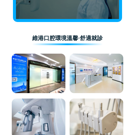
維港口腔環境溫馨·舒適就診