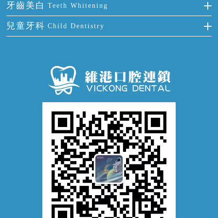
全國愛牙日
牙周炎
牙齒美白
Teeth Whitening
活動假牙
拔牙
預防牙病
牙齦出血
冷光美白
兒童牙科
Child Dentistry
牙貼面
牙痛
牙科通識
牙齦炎
洗牙
蛀牙防蛀
口腔潰瘍
口腔異味
牙周病
超聲波潔牙
窩溝封閉
牙齒鬆動
噴砂潔牙
兒童正畸
牙齦萎縮
牙結石
牙外傷
牙菌斑
換牙護理
兒牙診療