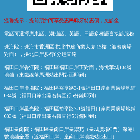
溫馨提示：提前預約可享受惠民睇牙特惠價，免診金
電話可選擇廣東話、潮汕話、英語、日語多種語言接診服務
珠海院：珠海市香洲區 拱北中建商業大廈 15樓（迎賓廣場
對面），拱北口岸步行8分鐘直達
福田口岸香江院：福田區福田口岸正對面，海悅華城104號
地鋪（東鐵線落馬洲站出關對面即到）
福田口岸廣場院：福田區裕亨路3-1號福田口岸商業廣場地鋪
034號（福田口岸出關右轉直行5分鐘即到）
福田口岸星光院：福田區裕亨路3-1號福田口岸商業廣場地鋪
033號（福田口岸出關右轉直行5分鐘即到）
福田皇崗院：福田區皇崗口岸皇禦苑（皇城廣場C門）深港1
號地鋪全層（近福田口岸、皇崗口岸地鐵站E出口）