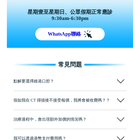
星期壹至星期日、公眾假期正常應診
9:30am-6:30pm
WhatsApp聯絡
常見問題
點解要選擇維港口腔？
維港口腔踐行「醫道濟世」的大學校訓，各分院匯聚來自香港、內地的
博士碩士高資歷牙醫，十七年穩定開診。榮獲「2024香港企業領袖品
假如我在 CT 掃描後不接受報價，我將會被收費嗎？？
牌」、「2025香港企業領袖品牌」，是諾貝爾種植系統全球放心植牙中
心，香港新城電台與廣東衛視推薦品牌
不會！只要未開始實際服務之前，你不會被收取任何費用。
至今已服務超過三十個國家和地區的顧客，受到粵港澳大灣區及周邊城
市市民極高的口碑評價及信任推薦 珠海、深圳設有八大分院，香港亦設
治療過程中，會出現額外加價的情況嗎？
有咨詢及服務保障中心，有任何問題都可以隨時預約免費咨詢，讓人十
分放心
不會，治療前我們會詳細說明治療方案及對應的價錢，顧客同意並簽字
後，我們才會正式進行診療服務
我可以透過港幣支付費用嗎？