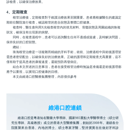
診檢查，以確保治療效果。
4、定期複查
根管治療後，定期複查對于維護治療效果至關重要。患者應根據醫生的建議定
期前往醫院進行複查，確認根管的愈合狀態及整體口腔健康。
複查時，醫生會利用X光檢查根管內的填充材料、骨髓狀態及周圍組織的恢複
狀況，確保沒有出現新的病變。
同時，在複查過程中，患者可以咨詢醫生任何不適感或疑慮，及時解決問題，
保持良好的口腔狀態。
總結：
珠海根管治療是一項複雜而精細的牙科手術，術前、治療過程中與術後護理皆
需患者密切配合，以確保良好的治療效果。正確的護理和定期複查尤爲重要，這不
僅有助于提高患者的康複速度，還能預防再發病症。
結合本文所述的注意事項，患者在接受根管治療時無論是准備還是術後護理都
應予以重視，以實現口腔健康的目標。
本文由維港口腔醫療集團整理，內容僅供參考
維港口腔連鎖
維港口腔是粵港知名醫藥大學導師、國家985重點大學醫學博士（碩士研
究生導師、高級教授）成立的香港大型醫療集團，創始於2008年。連鎖各分
院匯聚來自香港、內地的博士、碩士專家牙醫，堅持實實在在做好牙科診