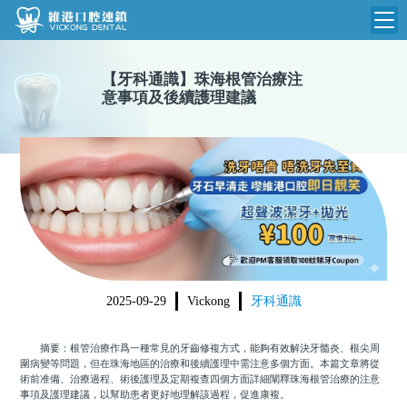
維港首頁
【
牙科通識
】
珠海根管治療注
意事項及後續護理建議
維港簡介
品牌介紹
收費標準
N
環境設備
收費總表
醫院新聞
醫生團隊
植牙收費
根管收費
門診時間
美學收費
2025-09-29
Vickong
牙科通識
就醫指引
常規收費
摘要：根管治療作爲一種常見的牙齒修複方式，能夠有效解決牙髓炎、根尖周
箍牙收費
圍病變等問題，但在珠海地區的治療和後續護理中需注意多個方面。本篇文章將從
術前准備、治療過程、術後護理及定期複查四個方面詳細闡釋珠海根管治療的注意
事項及護理建議，以幫助患者更好地理解該過程，促進康複。