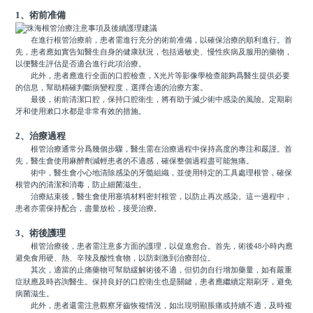
1、術前准備
在進行根管治療前，患者需進行充分的術前准備，以確保治療的順利進行。首
先，患者應如實告知醫生自身的健康狀況，包括過敏史、慢性疾病及服用的藥物，
以便醫生評估是否適合進行此項治療。
此外，患者應進行全面的口腔檢查，X光片等影像學檢查能夠爲醫生提供必要
的信息，幫助精確判斷病變程度，選擇合適的治療方案。
最後，術前清潔口腔，保持口腔衛生，將有助于減少術中感染的風險。定期刷
牙和使用漱口水都是非常有效的措施。
2、治療過程
根管治療通常分爲幾個步驟，醫生需在治療過程中保持高度的專注和嚴謹。首
先，醫生會使用麻醉劑減輕患者的不適感，確保整個過程盡可能無痛。
術中，醫生會小心地清除感染的牙髓組織，並使用特定的工具處理根管，確保
根管內的清潔和消毒，防止細菌滋生。
治療結束後，醫生會使用塞填材料密封根管，以防止再次感染。這一過程中，
患者亦需保持配合，盡量放松，接受治療。
3、術後護理
根管治療後，患者需注意多方面的護理，以促進愈合。首先，術後48小時內應
避免食用硬、熱、辛辣及酸性食物，以防刺激到治療部位。
其次，適當的止痛藥物可幫助緩解術後不適，但切勿自行增加藥量，如有嚴重
症狀應及時咨詢醫生。保持良好的口腔衛生也是關鍵，患者應繼續定期刷牙，避免
病菌滋生。
此外，患者還需注意觀察牙齒恢複情況，如出現明顯脹痛或持續不適，及時複