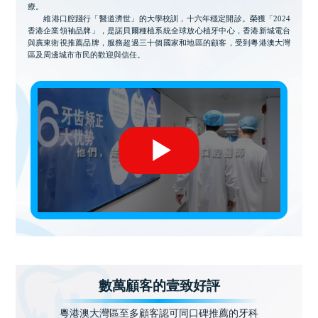
療。
維港口腔踐行「醫道濟世」的大學校訓，十六年穩定開診。榮獲「2024
香港企業領袖品牌」，是諾貝爾種植系統全球放心植牙中心，香港新城電台
與廣東衛視推薦品牌，服務超過三十個國家和地區的顧客，受到粵港澳大灣
區及周邊城市市民的歡迎與信任。
數萬顧客的壹致好評
粵港澳大灣區至多顧客認可同口碑推薦的牙科