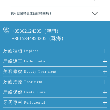
可以。維港口腔會按照當日匯率轉算收取費用，而匯率會及時告知客人
我可以隨時更改預約時間嗎？
可以，請盡早通過wechat或whatsapp聯絡我們，告知我們你原本預約的
時間及資料，並且重新預約的日期及時段
+85362124305（澳門）
+8615344824305（珠海）
牙齒種植
Implant
種牙
牙齒矯正
Orthodontic
單顆牙缺失
隱形箍牙
美容修復
Beauty Treatment
門牙缺失
前牙反頜
全瓷牙
牙齒治療
Treatment
多顆牙缺失
牙齒擁擠
烤瓷牙
補牙
牙齒保健
Dental Care
半口缺失
牙齒前突
氟斑牙
智齒
正確刷牙
牙周專科
Periodontal
全口缺失
牙齒稀疏
四環素牙
根管治療