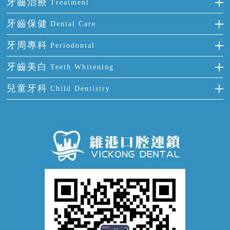
全瓷牙
牙齒治療
Treatment
多顆牙缺失
牙齒擁擠
烤瓷牙
補牙
牙齒保健
Dental Care
半口缺失
牙齒前突
氟斑牙
智齒
正確刷牙
牙周專科
Periodontal
全口缺失
牙齒稀疏
四環素牙
根管治療
全國愛牙日
牙周炎
牙齒美白
Teeth Whitening
活動假牙
拔牙
預防牙病
牙齦出血
冷光美白
兒童牙科
Child Dentistry
牙貼面
牙痛
牙科通識
牙齦炎
洗牙
蛀牙防蛀
口腔潰瘍
口腔異味
牙周病
超聲波潔牙
窩溝封閉
牙齒鬆動
噴砂潔牙
兒童正畸
牙齦萎縮
牙結石
牙外傷
牙菌斑
換牙護理
兒牙診療