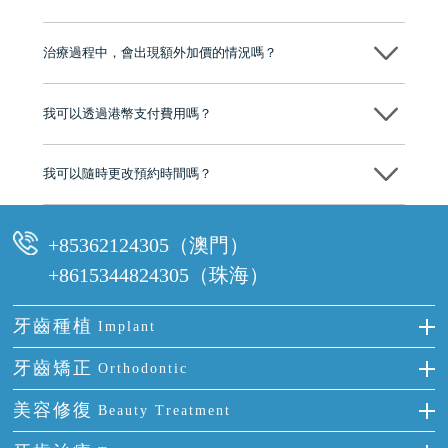
心，香港新城電台與廣東衛視推薦品牌
不會！只要未開始實際服務之前，你不會被收取任何費用。
至今已服務超過三十個國家和地區的顧客，受到粵港澳大灣區及周邊城
市市民極高的口碑評價及信任推薦 珠海、深圳設有八大分院，香港亦設
治療過程中，會出現額外加價的情況嗎？
有咨詢及服務保障中心，有任何問題都可以隨時預約免費咨詢，讓人十
分放心
不會，治療前我們會詳細說明治療方案及對應的價錢，顧客同意並簽字
後，我們才會正式進行診療服務
我可以透過港幣支付費用嗎？
可以。維港口腔會按照當日匯率轉算收取費用，而匯率會及時告知客人
我可以隨時更改預約時間嗎？
可以，請盡早通過wechat或whatsapp聯絡我們，告知我們你原本預約的
時間及資料，並且重新預約的日期及時段
+85362124305（澳門）
+8615344824305（珠海）
牙齒種植
Implant
種牙
牙齒矯正
Orthodontic
單顆牙缺失
隱形箍牙
美容修復
Beauty Treatment
門牙缺失
前牙反頜