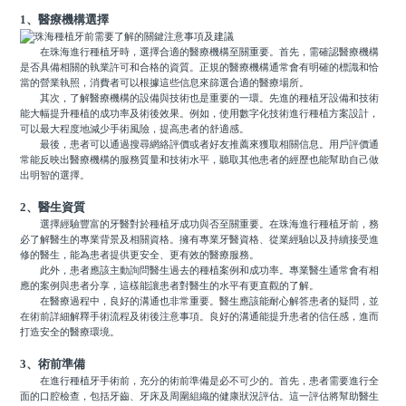
1、醫療機構選擇
在珠海進行種植牙時，選擇合適的醫療機構至關重要。首先，需確認醫療機構
是否具備相關的執業許可和合格的資質。正規的醫療機構通常會有明確的標識和恰
當的營業執照，消費者可以根據這些信息來篩選合適的醫療場所。
其次，了解醫療機構的設備與技術也是重要的一環。先進的種植牙設備和技術
能大幅提升種植的成功率及術後效果。例如，使用數字化技術進行種植方案設計，
可以最大程度地減少手術風險，提高患者的舒適感。
最後，患者可以通過搜尋網絡評價或者好友推薦來獲取相關信息。用戶評價通
常能反映出醫療機構的服務質量和技術水平，聽取其他患者的經歷也能幫助自己做
出明智的選擇。
2、醫生資質
選擇經驗豐富的牙醫對於種植牙成功與否至關重要。在珠海進行種植牙前，務
必了解醫生的專業背景及相關資格。擁有專業牙醫資格、從業經驗以及持續接受進
修的醫生，能為患者提供更安全、更有效的醫療服務。
此外，患者應該主動詢問醫生過去的種植案例和成功率。專業醫生通常會有相
應的案例與患者分享，這樣能讓患者對醫生的水平有更直觀的了解。
在醫療過程中，良好的溝通也非常重要。醫生應該能耐心解答患者的疑問，並
在術前詳細解釋手術流程及術後注意事項。良好的溝通能提升患者的信任感，進而
打造安全的醫療環境。
3、術前準備
在進行種植牙手術前，充分的術前準備是必不可少的。首先，患者需要進行全
面的口腔檢查，包括牙齒、牙床及周圍組織的健康狀況評估。這一評估將幫助醫生