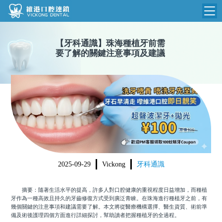
維港首頁
【
牙科通識
】
珠海種植牙前需
要了解的關鍵注意事項及建議
維港簡介
品牌介紹
收費標準
N
環境設備
收費總表
醫院新聞
醫生團隊
植牙收費
根管收費
門診時間
美學收費
2025-09-29
Vickong
牙科通識
就醫指引
常規收費
摘要：隨著生活水平的提高，許多人對口腔健康的重視程度日益增加，而種植
箍牙收費
牙作為一種高效且持久的牙齒修復方式受到廣泛青睞。在珠海進行種植牙之前，有
幾個關鍵的注意事項和建議需要了解。本文將從醫療機構選擇、醫生資質、術前準
備及術後護理四個方面進行詳細探討，幫助讀者把握種植牙的全過程。