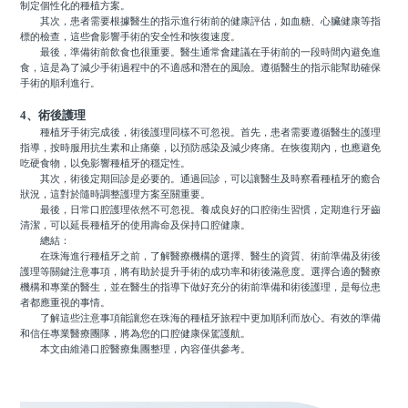
制定個性化的種植方案。
其次，患者需要根據醫生的指示進行術前的健康評估，如血糖、心臟健康等指
標的檢查，這些會影響手術的安全性和恢復速度。
最後，準備術前飲食也很重要。醫生通常會建議在手術前的一段時間內避免進
食，這是為了減少手術過程中的不適感和潛在的風險。遵循醫生的指示能幫助確保
手術的順利進行。
4、術後護理
種植牙手術完成後，術後護理同樣不可忽視。首先，患者需要遵循醫生的護理
指導，按時服用抗生素和止痛藥，以預防感染及減少疼痛。在恢復期內，也應避免
吃硬食物，以免影響種植牙的穩定性。
其次，術後定期回診是必要的。通過回診，可以讓醫生及時察看種植牙的癒合
狀況，這對於隨時調整護理方案至關重要。
最後，日常口腔護理依然不可忽視。養成良好的口腔衛生習慣，定期進行牙齒
清潔，可以延長種植牙的使用壽命及保持口腔健康。
總結：
在珠海進行種植牙之前，了解醫療機構的選擇、醫生的資質、術前準備及術後
護理等關鍵注意事項，將有助於提升手術的成功率和術後滿意度。選擇合適的醫療
機構和專業的醫生，並在醫生的指導下做好充分的術前準備和術後護理，是每位患
者都應重視的事情。
了解這些注意事項能讓您在珠海的種植牙旅程中更加順利而放心。有效的準備
和信任專業醫療團隊，將為您的口腔健康保駕護航。
本文由維港口腔醫療集團整理，內容僅供參考。