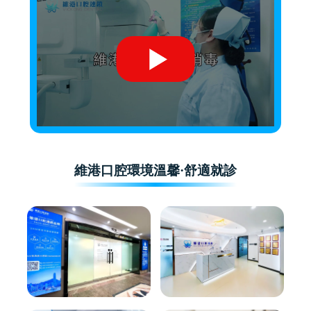
維港口腔環境溫馨·舒適就診