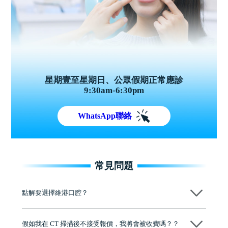
星期壹至星期日、公眾假期正常應診
9:30am-6:30pm
WhatsApp聯絡
常見問題
點解要選擇維港口腔？
維港口腔踐行「醫道濟世」的大學校訓，各分院匯聚來自香港、內地的
博士碩士高資歷牙醫，十七年穩定開診。榮獲「2024香港企業領袖品
假如我在 CT 掃描後不接受報價，我將會被收費嗎？？
牌」、「2025香港企業領袖品牌」，是諾貝爾種植系統全球放心植牙中