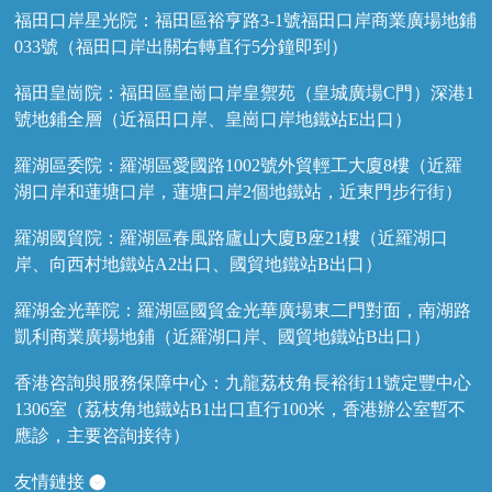
福田口岸星光院：福田區裕亨路3-1號福田口岸商業廣場地鋪
033號（福田口岸出關右轉直行5分鐘即到）
福田皇崗院：福田區皇崗口岸皇禦苑（皇城廣場C門）深港1
號地鋪全層（近福田口岸、皇崗口岸地鐵站E出口）
羅湖區委院：羅湖區愛國路1002號外貿輕工大廈8樓（近羅
湖口岸和蓮塘口岸，蓮塘口岸2個地鐵站，近東門步行街）
羅湖國貿院：羅湖區春風路廬山大廈B座21樓（近羅湖口
岸、向西村地鐵站A2出口、國貿地鐵站B出口）
羅湖金光華院：羅湖區國貿金光華廣場東二門對面，南湖路
凱利商業廣場地鋪（近羅湖口岸、國貿地鐵站B出口）
香港咨詢與服務保障中心：九龍荔枝角長裕街11號定豐中心
1306室（荔枝角地鐵站B1出口直行100米，香港辦公室暫不
應診，主要咨詢接待）
友情鏈接