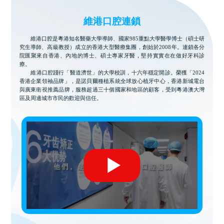
維港口腔連鎖
維港口腔是粵港知名醫藥大學導師、國家985重點大學醫學博士（碩士研
究生導師、高級教授）成立的香港大型醫療集團，創始於2008年。連鎖各分
院匯聚來自香港、內地的博士、碩士專家牙醫，堅持實實在在做好牙科診
療。
維港口腔踐行「醫道濟世」的大學校訓，十六年穩定開診。榮獲「2024
香港企業領袖品牌」，是諾貝爾種植系統全球放心植牙中心，香港新城電台
與廣東衛視推薦品牌，服務超過三十個國家和地區的顧客，受到粵港澳大灣
區及周邊城市市民的歡迎與信任。