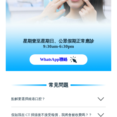
星期壹至星期日、公眾假期正常應診
9:30am-6:30pm
WhatsApp聯絡
常見問題
點解要選擇維港口腔？
維港口腔踐行「醫道濟世」的大學校訓，各分院匯聚來自香港、內地的
博士碩士高資歷牙醫，十七年穩定開診。榮獲「2024香港企業領袖品
假如我在 CT 掃描後不接受報價，我將會被收費嗎？？
牌」、「2025香港企業領袖品牌」，是諾貝爾種植系統全球放心植牙中