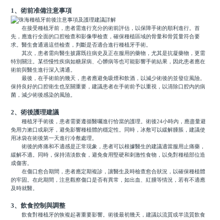
1、術前准備注意事項
在接受種植牙前，患者需進行充分的術前評估，以保障手術的順利進行。首
先，應進行全面的口腔檢查和影像學檢查，確保種植區域的骨量和骨質量符合要
求。醫生會通過這些檢查，判斷是否適合進行種植牙手術。
其次，患者需向醫生披露既往病史及正在服用的藥物，尤其是抗凝藥物，更需
特別關注。某些慢性疾病如糖尿病、心髒病等也可能影響手術結果，因此患者應在
術前與醫生進行深入溝通。
最後，在手術前的幾天，患者應避免吸煙和飲酒，以減少術後的並發症風險。
保持良好的口腔衛生也至關重要，建議患者在手術前予以重視，以清除口腔內的病
菌，減少術後感染的風險。
2、術後護理建議
種植牙手術後，患者需要遵循醫囑進行恰當的護理。術後24小時內，應盡量避
免用力漱口或刷牙，避免影響種植體的穩定性。同時，冰敷可以緩解腫脹，建議使
用冰袋在術後第一天進行冷敷處理。
術後的疼痛和不適感是正常現象，患者可以根據醫生的建議適當服用止痛藥，
緩解不適。同時，保持清淡飲食，避免食用堅硬和刺激性食物，以免對種植部位造
成傷害。
在傷口愈合期間，患者應定期複診，讓醫生及時檢查愈合狀況，以確保種植體
的牢固。在此期間，注意觀察傷口是否有異常，如出血、紅腫等情況，若有不適應
及時就醫。
3、飲食控制與調整
飲食對種植牙的恢複起著重要影響。術後最初幾天，建議以流質或半流質飲食