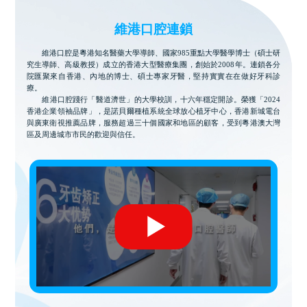
維港口腔連鎖
維港口腔是粵港知名醫藥大學導師、國家985重點大學醫學博士（碩士研
究生導師、高級教授）成立的香港大型醫療集團，創始於2008年。連鎖各分
院匯聚來自香港、內地的博士、碩士專家牙醫，堅持實實在在做好牙科診
療。
維港口腔踐行「醫道濟世」的大學校訓，十六年穩定開診。榮獲「2024
香港企業領袖品牌」，是諾貝爾種植系統全球放心植牙中心，香港新城電台
與廣東衛視推薦品牌，服務超過三十個國家和地區的顧客，受到粵港澳大灣
區及周邊城市市民的歡迎與信任。