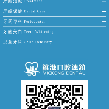
全瓷牙
牙齒治療
Treatment
多顆牙缺失
牙齒擁擠
烤瓷牙
補牙
牙齒保健
Dental Care
半口缺失
牙齒前突
氟斑牙
智齒
正確刷牙
牙周專科
Periodontal
全口缺失
牙齒稀疏
四環素牙
根管治療
全國愛牙日
牙周炎
牙齒美白
Teeth Whitening
活動假牙
拔牙
預防牙病
牙齦出血
冷光美白
兒童牙科
Child Dentistry
牙貼面
牙痛
牙科通識
牙齦炎
洗牙
蛀牙防蛀
口腔潰瘍
口腔異味
牙周病
超聲波潔牙
窩溝封閉
牙齒鬆動
噴砂潔牙
兒童正畸
牙齦萎縮
牙結石
牙外傷
牙菌斑
換牙護理
兒牙診療