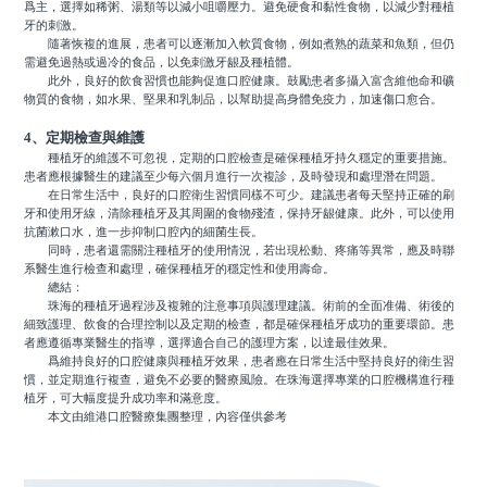
爲主，選擇如稀粥、湯類等以減小咀嚼壓力。避免硬食和黏性食物，以減少對種植
牙的刺激。
隨著恢複的進展，患者可以逐漸加入軟質食物，例如煮熟的蔬菜和魚類，但仍
需避免過熱或過冷的食品，以免刺激牙龈及種植體。
此外，良好的飲食習慣也能夠促進口腔健康。鼓勵患者多攝入富含維他命和礦
物質的食物，如水果、堅果和乳制品，以幫助提高身體免疫力，加速傷口愈合。
4、定期檢查與維護
種植牙的維護不可忽視，定期的口腔檢查是確保種植牙持久穩定的重要措施。
患者應根據醫生的建議至少每六個月進行一次複診，及時發現和處理潛在問題。
在日常生活中，良好的口腔衛生習慣同樣不可少。建議患者每天堅持正確的刷
牙和使用牙線，清除種植牙及其周圍的食物殘渣，保持牙龈健康。此外，可以使用
抗菌漱口水，進一步抑制口腔內的細菌生長。
同時，患者還需關注種植牙的使用情況，若出現松動、疼痛等異常，應及時聯
系醫生進行檢查和處理，確保種植牙的穩定性和使用壽命。
總結：
珠海的種植牙過程涉及複雜的注意事項與護理建議。術前的全面准備、術後的
細致護理、飲食的合理控制以及定期的檢查，都是確保種植牙成功的重要環節。患
者應遵循專業醫生的指導，選擇適合自己的護理方案，以達最佳效果。
爲維持良好的口腔健康與種植牙效果，患者應在日常生活中堅持良好的衛生習
慣，並定期進行複查，避免不必要的醫療風險。在珠海選擇專業的口腔機構進行種
植牙，可大幅度提升成功率和滿意度。
本文由維港口腔醫療集團整理，內容僅供參考