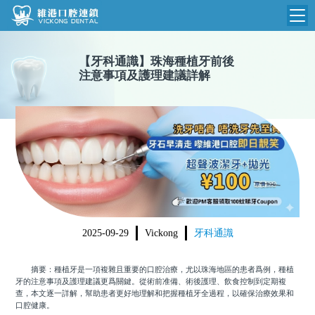
維港首頁
【
牙科通識
】
珠海種植牙前後
注意事項及護理建議詳解
維港簡介
品牌介紹
收費標準
N
環境設備
收費總表
醫院新聞
醫生團隊
植牙收費
根管收費
門診時間
美學收費
2025-09-29
Vickong
牙科通識
就醫指引
常規收費
摘要：種植牙是一項複雜且重要的口腔治療，尤以珠海地區的患者爲例，種植
箍牙收費
牙的注意事項及護理建議更爲關鍵。從術前准備、術後護理、飲食控制到定期複
查，本文逐一詳解，幫助患者更好地理解和把握種植牙全過程，以確保治療效果和
口腔健康。