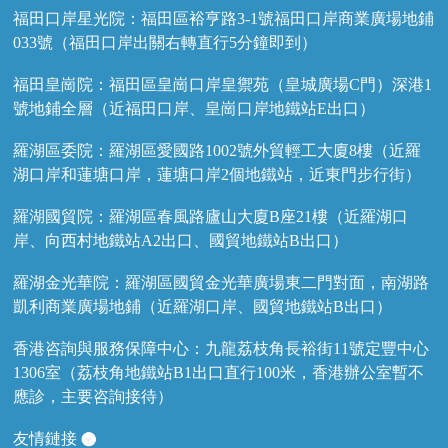
福田口岸星光院：福田區裕亨路3-1號福田口岸商業廣場地鋪
033號（福田口岸出關右轉直行5分鐘即到）
福田皇崗院：福田區皇崗口岸皇禦苑（皇城廣場C門）深港1
號地鋪全層（近福田口岸、皇崗口岸地鐵站E出口）
羅湖區委院：羅湖區愛國路1002號外貿輕工大廈8樓（近羅
湖口岸和蓮塘口岸，蓮塘口岸2個地鐵站，近東門步行街）
羅湖國貿院：羅湖區春風路廬山大廈B座21樓（近羅湖口
岸、向西村地鐵站A2出口、國貿地鐵站B出口）
羅湖金光華院：羅湖區國貿金光華廣場東二門對面，南湖路
凱利商業廣場地鋪（近羅湖口岸、國貿地鐵站B出口）
香港咨詢與服務保障中心：九龍荔枝角長裕街11號定豐中心
1306室（荔枝角地鐵站B1出口直行100米，香港辦公室暫不
應診，主要咨詢接待）
友情鏈接