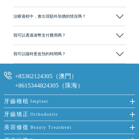
心，香港新城電台與廣東衛視推薦品牌
不會！只要未開始實際服務之前，你不會被收取任何費用。
至今已服務超過三十個國家和地區的顧客，受到粵港澳大灣區及周邊城
市市民極高的口碑評價及信任推薦 珠海、深圳設有八大分院，香港亦設
治療過程中，會出現額外加價的情況嗎？
有咨詢及服務保障中心，有任何問題都可以隨時預約免費咨詢，讓人十
分放心
不會，治療前我們會詳細說明治療方案及對應的價錢，顧客同意並簽字
後，我們才會正式進行診療服務
我可以透過港幣支付費用嗎？
可以。維港口腔會按照當日匯率轉算收取費用，而匯率會及時告知客人
我可以隨時更改預約時間嗎？
可以，請盡早通過wechat或whatsapp聯絡我們，告知我們你原本預約的
時間及資料，並且重新預約的日期及時段
+85362124305（澳門）
+8615344824305（珠海）
牙齒種植
Implant
種牙
牙齒矯正
Orthodontic
單顆牙缺失
隱形箍牙
美容修復
Beauty Treatment
門牙缺失
前牙反頜