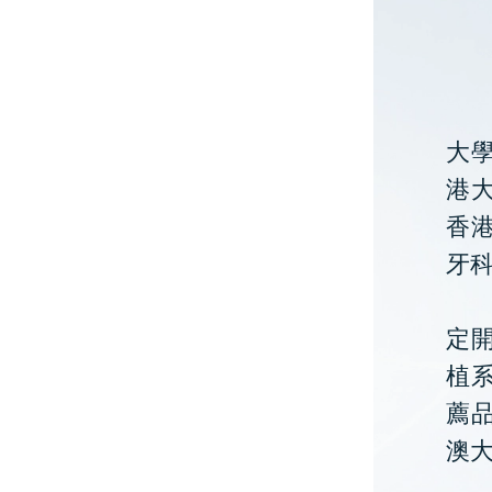
大
港大
香
牙
定開
植
薦
澳