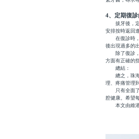
4、定期復
拔牙後，定期
安排按時返回
在復診時，牙
後出現過多的
除了復診，也
方面有正確的
總結：
總之，珠海拔
理、疼痛管理
只有全面了解
腔健康。希望
本文由維港口