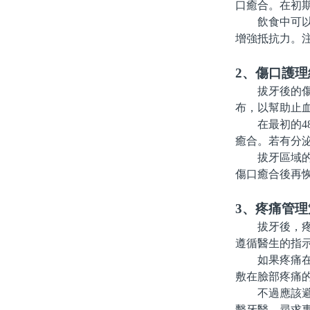
口癒合。在初
飲食中可以適
增強抵抗力。
2、傷口護理
拔牙後的傷口
布，以幫助止血
在最初的48
癒合。若有分
拔牙區域的清
傷口癒合後再
3、疼痛管理
拔牙後，疼痛
遵循醫生的指
如果疼痛在用
敷在臉部疼痛的
不過應該避免
繫牙醫，尋求