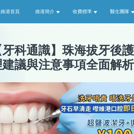
維港首頁
維港簡介
收費標準
醫生團隊
【
牙科通識
】
珠海拔牙後護
理建議與注意事項全面解析