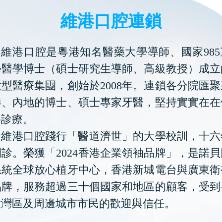
維港口腔連鎖
維港口腔是粵港知名醫藥大學導師、國家985
學醫學博士（碩士研究生導師、高級教授）成立
型醫療集團，創始於2008年。連鎖各分院匯
港、內地的博士、碩士專家牙醫，堅持實實在在
科診療。
維港口腔踐行「醫道濟世」的大學校訓，十六
診。榮獲「2024香港企業領袖品牌」，是諾
系統全球放心植牙中心，香港新城電台與廣東衛
品牌，服務超過三十個國家和地區的顧客，受到
大灣區及周邊城市市民的歡迎與信任。