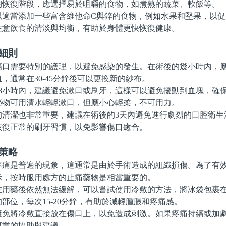
期恢復階段，應選擇易於咀嚼的食物，如煮熟的蔬菜、軟飯等。
當添加一些富含維他命C與鋅的食物，例如水果和堅果，以促
注意飲食的清淡與均衡，有助於身體更快恢復健康。
細則
需要特別的護理，以避免感染的發生。在術後的幾小時內，應
，通常在30-45分鐘後可以更換新的紗布。
小時內，建議避免漱口或刷牙，這樣可以避免擾動到血塊，確
泌物可用清水輕輕漱口，但應小心輕柔，不可用力。
潔也非常重要，建議在術後的3天內避免進行劇烈的口腔衛生
恢復正常的刷牙習慣，以免影響傷口癒合。
策略
是普遍的現象，這通常是由於手術造成的組織損傷。為了有效
示，按時服用處方的止痛藥物是相當重要的。
藥後依然無法緩解，可以嘗試使用冷敷的方法，將冰袋包裹在
部位，每次15-20分鐘，有助於減輕腫脹和疼痛感。
將冷敷直接放在傷口上，以免造成刺激。如果疼痛持續或加劇
專業的協助與建議。