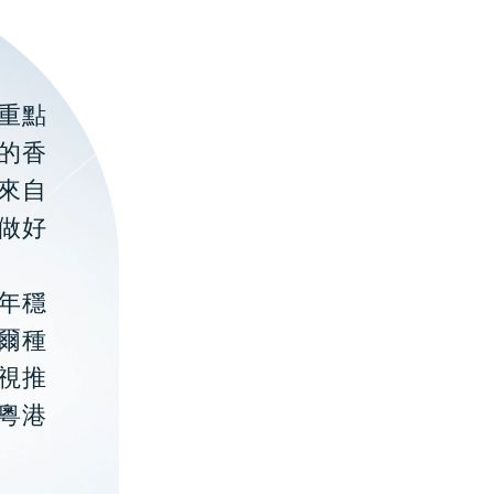
重點
的香
聚來自
做好
年穩
貝爾種
視推
粵港