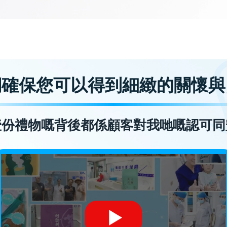
們確保您可以得到細緻的關懷與
壹份禮物嘅背後都係顧客對我哋嘅認可同