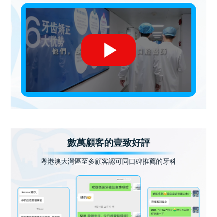
數萬顧客的壹致好評
粵港澳大灣區至多顧客認可同口碑推薦的牙科