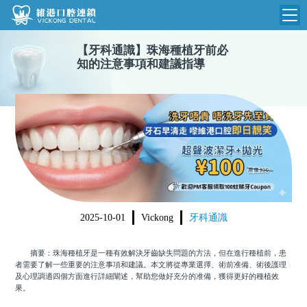
【
牙科通識
】
珠海種植牙前必
維港首頁
知的注意事項和建議指導
維港簡介
品牌介紹
收費標準
N
環境設備
收費總表
醫院新聞
醫生團隊
植牙收費
根管收費
門診時間
2025-10-01
Vickong
牙科通識
美學收費
就醫指引
常規收費
摘要：珠海種植牙是一種有效解決牙齒缺失問題的方法，但在進行種植前，患
者需要了解一些重要的注意事項和建議。本文將從專業選擇、術前准備、術後護理
箍牙收費
及心理調適四個方面進行詳細闡述，幫助您做好充分的准備，獲得更好的種植效
果。