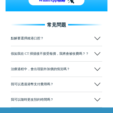
WhatsApp聯絡
常見問題
點解要選擇維港口腔？
維港口腔踐行「醫道濟世」的大學校訓，各分院匯聚來自香港、內地的
博士碩士高資歷牙醫，十七年穩定開診。榮獲「2024香港企業領袖品
假如我在 CT 掃描後不接受報價，我將會被收費嗎？？
牌」、「2025香港企業領袖品牌」，是諾貝爾種植系統全球放心植牙中
心，香港新城電台與廣東衛視推薦品牌
不會！只要未開始實際服務之前，你不會被收取任何費用。
至今已服務超過三十個國家和地區的顧客，受到粵港澳大灣區及周邊城
市市民極高的口碑評價及信任推薦 珠海、深圳設有八大分院，香港亦設
治療過程中，會出現額外加價的情況嗎？
有咨詢及服務保障中心，有任何問題都可以隨時預約免費咨詢，讓人十
分放心
不會，治療前我們會詳細說明治療方案及對應的價錢，顧客同意並簽字
後，我們才會正式進行診療服務
我可以透過港幣支付費用嗎？
可以。維港口腔會按照當日匯率轉算收取費用，而匯率會及時告知客人
我可以隨時更改預約時間嗎？
可以，請盡早通過wechat或whatsapp聯絡我們，告知我們你原本預約的
時間及資料，並且重新預約的日期及時段