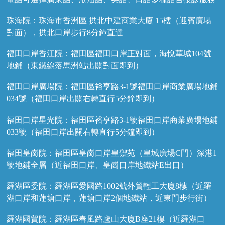
珠海院：珠海市香洲區 拱北中建商業大廈 15樓（迎賓廣場
對面），拱北口岸步行8分鐘直達
福田口岸香江院：福田區福田口岸正對面，海悅華城104號
地鋪（東鐵線落馬洲站出關對面即到）
福田口岸廣場院：福田區裕亨路3-1號福田口岸商業廣場地鋪
034號（福田口岸出關右轉直行5分鐘即到）
福田口岸星光院：福田區裕亨路3-1號福田口岸商業廣場地鋪
033號（福田口岸出關右轉直行5分鐘即到）
福田皇崗院：福田區皇崗口岸皇禦苑（皇城廣場C門）深港1
號地鋪全層（近福田口岸、皇崗口岸地鐵站E出口）
羅湖區委院：羅湖區愛國路1002號外貿輕工大廈8樓（近羅
湖口岸和蓮塘口岸，蓮塘口岸2個地鐵站，近東門步行街）
羅湖國貿院：羅湖區春風路廬山大廈B座21樓（近羅湖口