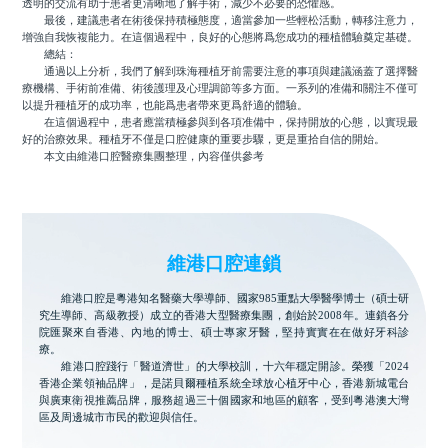
透明的交流有助于患者更清晰地了解手術，減少不必要的恐懼感。
最後，建議患者在術後保持積極態度，適當參加一些輕松活動，轉移注意力，
增強自我恢複能力。在這個過程中，良好的心態將爲您成功的種植體驗奠定基礎。
總結：
通過以上分析，我們了解到珠海種植牙前需要注意的事項與建議涵蓋了選擇醫
療機構、手術前准備、術後護理及心理調節等多方面。一系列的准備和關注不僅可
以提升種植牙的成功率，也能爲患者帶來更爲舒適的體驗。
在這個過程中，患者應當積極參與到各項准備中，保持開放的心態，以實現最
好的治療效果。種植牙不僅是口腔健康的重要步驟，更是重拾自信的開始。
本文由維港口腔醫療集團整理，內容僅供參考
維港口腔連鎖
維港口腔是粵港知名醫藥大學導師、國家985重點大學醫學博士（碩士研
究生導師、高級教授）成立的香港大型醫療集團，創始於2008年。連鎖各分
院匯聚來自香港、內地的博士、碩士專家牙醫，堅持實實在在做好牙科診
療。
維港口腔踐行「醫道濟世」的大學校訓，十六年穩定開診。榮獲「2024
香港企業領袖品牌」，是諾貝爾種植系統全球放心植牙中心，香港新城電台
與廣東衛視推薦品牌，服務超過三十個國家和地區的顧客，受到粵港澳大灣
區及周邊城市市民的歡迎與信任。