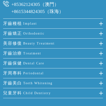
+85362124305（澳門）
+8615344824305（珠海）
牙齒種植
Implant
種牙
牙齒矯正
Orthodontic
單顆牙缺失
隱形箍牙
美容修復
Beauty Treatment
門牙缺失
前牙反頜
全瓷牙
牙齒治療
Treatment
多顆牙缺失
牙齒擁擠
烤瓷牙
補牙
牙齒保健
Dental Care
半口缺失
牙齒前突
氟斑牙
智齒
正確刷牙
牙周專科
Periodontal
全口缺失
牙齒稀疏
四環素牙
根管治療
全國愛牙日
牙周炎
牙齒美白
Teeth Whitening
活動假牙
拔牙
預防牙病
牙齦出血
冷光美白
兒童牙科
Child Dentistry
牙貼面
牙痛
牙科通識
牙齦炎
洗牙
蛀牙防蛀
口腔潰瘍
口腔異味