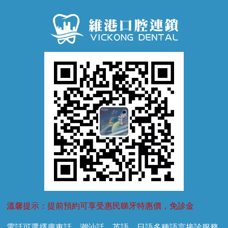
牙周病
超聲波潔牙
窩溝封閉
牙齒鬆動
噴砂潔牙
兒童正畸
牙齦萎縮
牙結石
牙外傷
牙菌斑
換牙護理
兒牙診療
溫馨提示：提前預約可享受惠民睇牙特惠價，免診金
電話可選擇廣東話、潮汕話、英語、日語多種語言接診服務