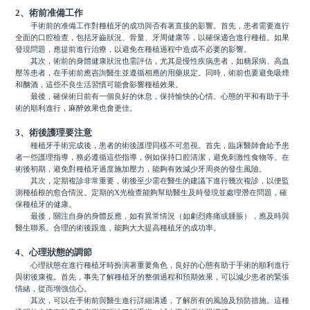
2、術前准備工作
手術前的准備工作對種植牙的成功與否有著直接的影響。首先，患者需要進行
全面的口腔檢查，包括牙齒狀況、骨量、牙周健康等，以確保適合進行種植。如果
發現問題，應提前進行治療，以避免在種植過程中造成不必要的影響。
其次，術前的身體健康狀況也需評估，尤其是慢性疾病患者，如糖尿病、高血
壓等患者，在手術前應咨詢醫生並遵循相應的用藥規定。同時，術前也要避免吸煙
和酗酒，這些不良生活習慣可能會影響種植效果。
最後，確保術日前有一個良好的休息，保持愉快的心情。心態的平和有助于手
術的順利進行，麻醉效果也會更佳。
3、術後護理要注意
種植牙手術完成後，患者的術後護理同樣不可忽視。首先，臨床醫師會給予患
者一些護理指導，務必遵循這些指導，例如保持口腔清潔，避免刺激性食物等。在
術後初期，避免對種植牙過度施加壓力，能夠有效減少牙周炎的發生風險。
其次，定期複診非常重要，術後至少需在醫生的建議下進行幾次複診，以便監
測種植根的愈合情況。定期的X光檢查能夠幫助醫生及時發現並處理潛在問題，確
保種植牙的健康。
最後，關注自身的身體反應，如有異常情況（如劇烈疼痛或腫脹），應及時與
醫生聯系。合理的術後跟進，能夠大大提高種植牙的成功率。
4、心理狀態的調節
心理狀態在進行種植牙時扮演著重要角色，良好的心態有助于手術的順利進行
與術後康複。首先，事先了解種植牙的整個過程和預期效果，可以減少患者的緊張
情緒，從而增強信心。
其次，可以在手術前與醫生進行詳細溝通，了解所有的風險及預防措施。這種