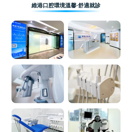
維港口腔環境溫馨·舒適就診