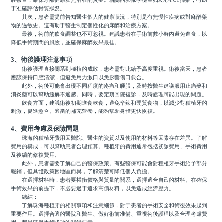
腔檢查，確保牙龈健康及無潛在的炎症。相關的影像學檢查如X光和CT掃描，有助
于准確評估骨質狀況。
其次，患者需提前告知醫生個人的健康狀況，特別是有無慢性疾病或對麻醉藥
物的過敏史。這有助于醫生制定個性化的麻醉和治療方案。
最後，術前的飲食調整也不可忽視。建議患者在手術前數小時內避免進食，以
降低手術期間的風險，並確保麻醉效果最佳。
3、術後護理注意事項
術後護理直接關系到種植的成敗，患者需對此給予高度重視。術後當天，患者
應該保持口腔清潔，但避免用力漱口以免影響傷口愈合。
此外，術後可能會出現不同程度的疼痛和腫脹，及時按醫生建議服用止痛藥和
消炎藥可以幫助緩解不適感。同時，要定期回院複診，及時處理可能出現的問題。
飲食方面，建議術後初期進食軟食，避免辛辣和硬質食物，以減少對種植牙的
刺激，促進愈合。適當的補充營養，能夠幫助身體更快恢複。
4、費用考慮及保險問題
珠海的種植牙費用因醫院、醫生的資質以及使用的材料等因素存在差異。了解
費用的構成，可以幫助患者合理預算。種植牙的費用通常包括初診費用、手術費用
及後續的修複費用。
此外，患者需要了解自己的醫保政策。有些醫保可能會對種植牙手術給予部分
報銷，但具體政策因地區而異，了解清楚可降低個人負擔。
在選擇材料時，患者要權衡價格與質量的關系，選擇適合自己的材料。在確保
手術效果的前提下，不必要過于追求高價材料，以免造成經濟壓力。
總結：
了解珠海種植牙的相關事項和注意細節，對于患者的手術安全和術後效果起到
重要作用。選擇合適的醫院和醫生、做好術前准備、重視術後護理以及合理考慮費