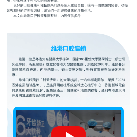
用，都是確保手術成功的關鍵要素。
良好的口腔健康和種植效果能讓每個人重拾自信，擁有一個燦爛的笑容。積極
參與相關的咨詢與調研，讓我們一起迎接健康的牙齒生活。
本文由維港口腔醫療集團整理，內容僅供參考
維港口腔連鎖
維港口腔是粵港知名醫藥大學導師、國家985重點大學醫學博士（碩士研
究生導師、高級教授）成立的香港大型醫療集團，創始於2008年。連鎖各分
院匯聚來自香港、內地的博士、碩士專家牙醫，堅持實實在在做好牙科診
療。
維港口腔踐行「醫道濟世」的大學校訓，十六年穩定開診。榮獲「2024
香港企業領袖品牌」，是諾貝爾種植系統全球放心植牙中心，香港新城電台
與廣東衛視推薦品牌，服務超過三十個國家和地區的顧客，受到粵港澳大灣
區及周邊城市市民的歡迎與信任。