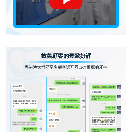
數萬顧客的壹致好評
粵港澳大灣區至多顧客認可同口碑推薦的牙科