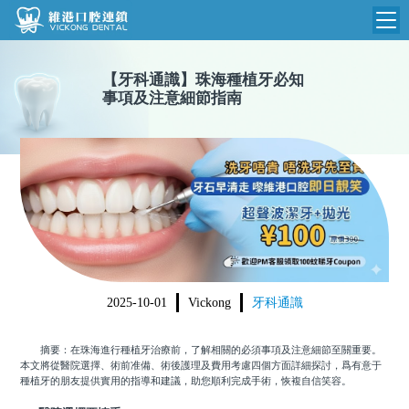
維港首頁
【
牙科通識
】
珠海種植牙必知
事項及注意細節指南
維港簡介
品牌介紹
收費標準
N
環境設備
收費總表
醫院新聞
醫生團隊
植牙收費
根管收費
門診時間
美學收費
2025-10-01
Vickong
牙科通識
就醫指引
常規收費
摘要：在珠海進行種植牙治療前，了解相關的必須事項及注意細節至關重要。
箍牙收費
本文將從醫院選擇、術前准備、術後護理及費用考慮四個方面詳細探討，爲有意于
種植牙的朋友提供實用的指導和建議，助您順利完成手術，恢複自信笑容。