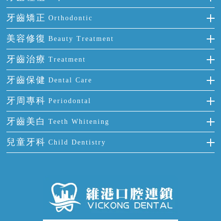
種牙
牙齒矯正
Orthodontic
單顆牙缺失
隱形箍牙
美容修復
Beauty Treatment
門牙缺失
前牙反頜
全瓷牙
牙齒治療
Treatment
多顆牙缺失
牙齒擁擠
烤瓷牙
補牙
牙齒保健
Dental Care
半口缺失
牙齒前突
氟斑牙
智齒
正確刷牙
牙周專科
Periodontal
全口缺失
牙齒稀疏
四環素牙
根管治療
全國愛牙日
牙周炎
牙齒美白
Teeth Whitening
活動假牙
拔牙
預防牙病
牙齦出血
冷光美白
兒童牙科
Child Dentistry
牙貼面
牙痛
牙科通識
牙齦炎
洗牙
蛀牙防蛀
口腔潰瘍
口腔異味
牙周病
超聲波潔牙
窩溝封閉
牙齒鬆動
噴砂潔牙
兒童正畸
牙齦萎縮
牙結石
牙外傷