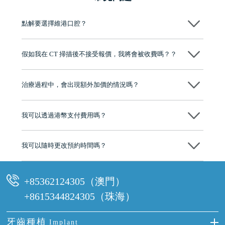
點解要選擇維港口腔？
維港口腔踐行「醫道濟世」的大學校訓，各分院匯聚來自香港、內地的
博士碩士高資歷牙醫，十七年穩定開診。榮獲「2024香港企業領袖品
假如我在 CT 掃描後不接受報價，我將會被收費嗎？？
牌」、「2025香港企業領袖品牌」，是諾貝爾種植系統全球放心植牙中
心，香港新城電台與廣東衛視推薦品牌
不會！只要未開始實際服務之前，你不會被收取任何費用。
至今已服務超過三十個國家和地區的顧客，受到粵港澳大灣區及周邊城
市市民極高的口碑評價及信任推薦 珠海、深圳設有八大分院，香港亦設
治療過程中，會出現額外加價的情況嗎？
有咨詢及服務保障中心，有任何問題都可以隨時預約免費咨詢，讓人十
分放心
不會，治療前我們會詳細說明治療方案及對應的價錢，顧客同意並簽字
後，我們才會正式進行診療服務
我可以透過港幣支付費用嗎？
可以。維港口腔會按照當日匯率轉算收取費用，而匯率會及時告知客人
我可以隨時更改預約時間嗎？
可以，請盡早通過wechat或whatsapp聯絡我們，告知我們你原本預約的
時間及資料，並且重新預約的日期及時段
+85362124305（澳門）
+8615344824305（珠海）
牙齒種植
Implant