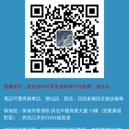
牙菌斑
換牙護理
兒牙診療
溫馨提示：提前預約可享受惠民睇牙特惠價，免診金
電話可選擇廣東話、潮汕話、英語、日語多種語言接診服務
珠海院：珠海市香洲區 拱北中建商業大廈 15樓（迎賓廣場
對面），拱北口岸步行8分鐘直達