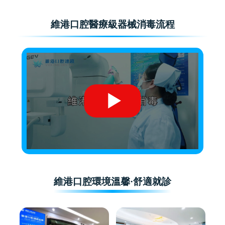
維港口腔醫療級器械消毒流程
維港口腔環境溫馨·舒適就診