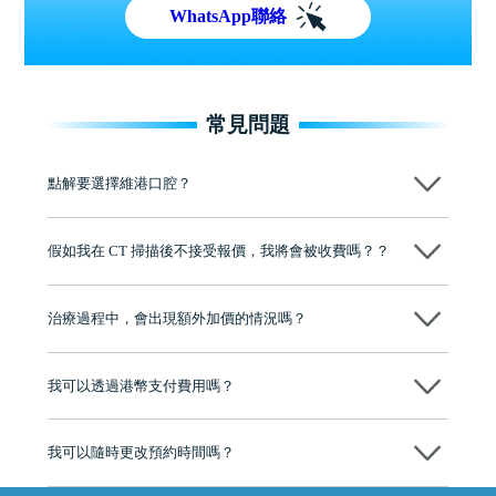
WhatsApp聯絡
常見問題
點解要選擇維港口腔？
維港口腔踐行「醫道濟世」的大學校訓，各分院匯聚來自香港、內地的
博士碩士高資歷牙醫，十七年穩定開診。榮獲「2024香港企業領袖品
假如我在 CT 掃描後不接受報價，我將會被收費嗎？？
牌」、「2025香港企業領袖品牌」，是諾貝爾種植系統全球放心植牙中
心，香港新城電台與廣東衛視推薦品牌
不會！只要未開始實際服務之前，你不會被收取任何費用。
至今已服務超過三十個國家和地區的顧客，受到粵港澳大灣區及周邊城
市市民極高的口碑評價及信任推薦 珠海、深圳設有八大分院，香港亦設
治療過程中，會出現額外加價的情況嗎？
有咨詢及服務保障中心，有任何問題都可以隨時預約免費咨詢，讓人十
分放心
不會，治療前我們會詳細說明治療方案及對應的價錢，顧客同意並簽字
後，我們才會正式進行診療服務
我可以透過港幣支付費用嗎？
可以。維港口腔會按照當日匯率轉算收取費用，而匯率會及時告知客人
我可以隨時更改預約時間嗎？
可以，請盡早通過wechat或whatsapp聯絡我們，告知我們你原本預約的