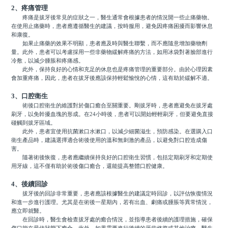
2、疼痛管理
疼痛是拔牙後常見的症狀之一，醫生通常會根據患者的情況開一些止痛藥物。
在使用止痛藥時，患者應遵循醫生的建議，按時服用，避免因疼痛困擾而影響休息
和康復。
如果止痛藥的效果不明顯，患者應及時與醫生聯繫，而不應隨意增加藥物劑
量。此外，患者可以考慮採用一些非藥物緩解疼痛的方法，如用冰袋對著臉部進行
冷敷，以減少腫脹和疼痛感。
此外，保持良好的心情和充足的休息也是疼痛管理的重要部分。由於心理因素
會加重疼痛，因此，患者在拔牙後應該保持輕鬆愉悅的心情，這有助於緩解不適。
3、口腔衛生
術後口腔衛生的維護對於傷口癒合至關重要。剛拔牙時，患者應避免在拔牙處
刷牙，以免幹擾血塊的形成。在24小時後，患者可以開始輕輕刷牙，但要避免直接
碰觸到拔牙區域。
此外，患者宜使用抗菌漱口水漱口，以減少細菌滋生，預防感染。在選購入口
衛生產品時，建議選擇適合術後使用的溫和無刺激的產品，以避免對口腔造成傷
害。
隨著術後恢復，患者應繼續保持良好的口腔衛生習慣，包括定期刷牙和定期使
用牙線，這不僅有助於術後傷口癒合，還能提高整體口腔健康。
4、後續回診
拔牙後的回診非常重要，患者應該根據醫生的建議定時回診，以評估恢復情況
和進一步進行護理。尤其是在術後一星期內，若有出血、劇痛或腫脹等異常情況，
應立即就醫。
在回診時，醫生會檢查拔牙處的癒合情況，並指導患者後續的護理措施，確保