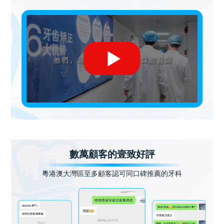
數萬顧客的壹致好評
粵港澳大灣區至多顧客認可同口碑推薦的牙科