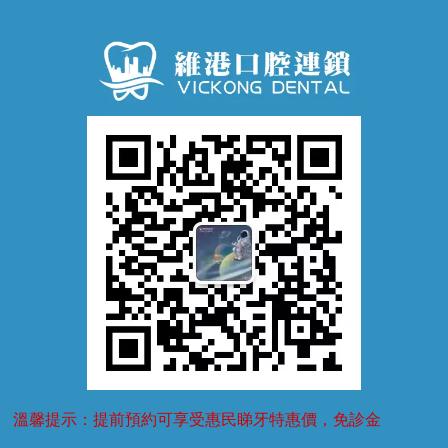
口腔潰瘍
口腔異味
牙周病
超聲波潔牙
窩溝封閉
牙齒鬆動
噴砂潔牙
兒童正畸
牙齦萎縮
牙結石
牙外傷
牙菌斑
換牙護理
兒牙診療
溫馨提示：提前預約可享受惠民睇牙特惠價，免診金