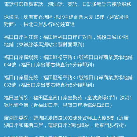
電話可選擇廣東話、潮汕話、英語、日語多種語言接診服務
珠海院：珠海市香洲區 拱北中建商業大廈 15樓（迎賓廣場
對面），拱北口岸步行8分鐘直達
福田口岸香江院：福田區福田口岸正對面，海悅華城104號
地鋪（東鐵線落馬洲站出關對面即到）
福田口岸廣場院：福田區裕亨路3-1號福田口岸商業廣場地鋪
034號（福田口岸出關右轉直行5分鐘即到）
福田口岸星光院：福田區裕亨路3-1號福田口岸商業廣場地鋪
033號（福田口岸出關右轉直行5分鐘即到）
福田皇崗院：福田區皇崗口岸皇禦苑（皇城廣場C門）深港1
號地鋪全層（近福田口岸、皇崗口岸地鐵站E出口）
羅湖區委院：羅湖區愛國路1002號外貿輕工大廈8樓（近羅
湖口岸和蓮塘口岸，蓮塘口岸2個地鐵站，近東門步行街）