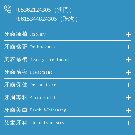
時間及資料，並且重新預約的日期及時段
+85362124305（澳門）
+8615344824305（珠海）
牙齒種植
Implant
種牙
牙齒矯正
Orthodontic
單顆牙缺失
隱形箍牙
美容修復
Beauty Treatment
門牙缺失
前牙反頜
全瓷牙
牙齒治療
Treatment
多顆牙缺失
牙齒擁擠
烤瓷牙
補牙
牙齒保健
Dental Care
半口缺失
牙齒前突
氟斑牙
智齒
正確刷牙
牙周專科
Periodontal
全口缺失
牙齒稀疏
四環素牙
根管治療
全國愛牙日
牙周炎
牙齒美白
Teeth Whitening
活動假牙
拔牙
預防牙病
牙齦出血
冷光美白
兒童牙科
Child Dentistry
牙貼面
牙痛
牙科通識
牙齦炎
洗牙
蛀牙防蛀