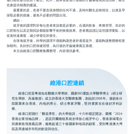
傷口能在最佳狀態下癒合。此外，如果需要進行後續的牙齒修復或其他治療，醫生
也會提供相應的建議。
最重要的是，患者不要忽視身體的任何不適，及時向醫生反映情況，以便及早
採取必要的措施，避免不必要的問題出現。
總結：
拔牙後的護理對於每位患者來說都是必要的，合適的飲食、疼痛管理、良好的
口腔衛生以及定期回診都能影響手術的恢復效果。患者應該謹記這些護理要點，以
促進快速康復，減少併發症的發生。
在珠海拔牙後，科學的護理不僅能夠讓患者舒適度提升，還能夠讓整體療程更
加順利。良好的口腔保健習慣，為日後的牙齒健康奠定基礎。
本文由維港口腔醫療集團整理，內容僅供參考。
維港口腔連鎖
維港口腔是粵港知名醫藥大學導師、國家985重點大學醫學博士（碩士研
究生導師、高級教授）成立的香港大型醫療集團，創始於2008年。連鎖各分
院匯聚來自香港、內地的博士、碩士專家牙醫，堅持實實在在做好牙科診
療。
維港口腔踐行「醫道濟世」的大學校訓，十六年穩定開診。榮獲「2024
香港企業領袖品牌」，是諾貝爾種植系統全球放心植牙中心，香港新城電台
與廣東衛視推薦品牌，服務超過三十個國家和地區的顧客，受到粵港澳大灣
區及周邊城市市民的歡迎與信任。