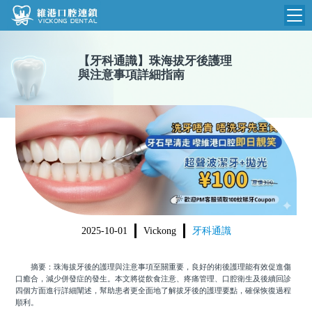
維港首頁
【
牙科通識
】
珠海拔牙後護理
與注意事項詳細指南
維港簡介
品牌介紹
收費標準
N
環境設備
收費總表
醫院新聞
醫生團隊
植牙收費
根管收費
門診時間
美學收費
2025-10-01
Vickong
牙科通識
就醫指引
常規收費
摘要：珠海拔牙後的護理與注意事項至關重要，良好的術後護理能有效促進傷
箍牙收費
口癒合，減少併發症的發生。本文將從飲食注意、疼痛管理、口腔衛生及後續回診
四個方面進行詳細闡述，幫助患者更全面地了解拔牙後的護理要點，確保恢復過程
順利。