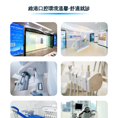
維港口腔環境溫馨·舒適就診