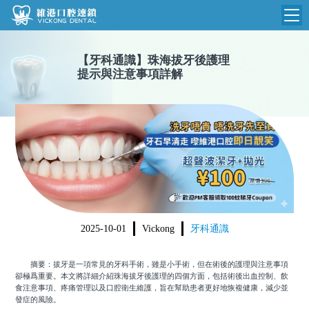
維港首頁
【
牙科通識
】
珠海拔牙後護理
提示與注意事項詳解
維港簡介
品牌介紹
收費標準
N
環境設備
收費總表
醫院新聞
醫生團隊
植牙收費
根管收費
門診時間
美學收費
2025-10-01
Vickong
牙科通識
就醫指引
常規收費
摘要：拔牙是一項常見的牙科手術，雖是小手術，但在術後的護理與注意事項
箍牙收費
卻極爲重要。本文將詳細介紹珠海拔牙後護理的四個方面，包括術後出血控制、飲
食注意事項、疼痛管理以及口腔衛生維護，旨在幫助患者更好地恢複健康，減少並
發症的風險。