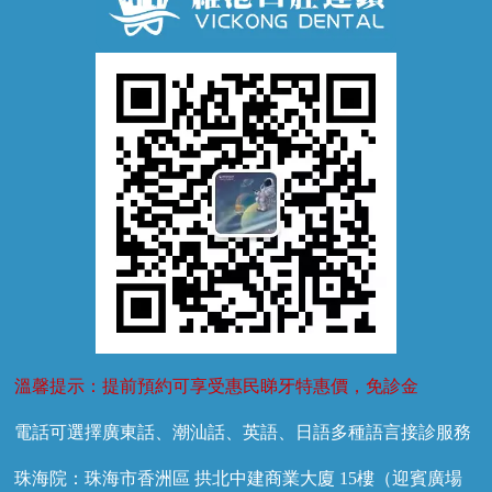
牙齦萎縮
牙結石
牙外傷
牙菌斑
換牙護理
兒牙診療
溫馨提示：提前預約可享受惠民睇牙特惠價，免診金
電話可選擇廣東話、潮汕話、英語、日語多種語言接診服務
珠海院：珠海市香洲區 拱北中建商業大廈 15樓（迎賓廣場