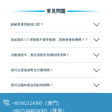
常見問題
點解要選擇維港口腔？
維港口腔踐行「醫道濟世」的大學校訓，各分院匯聚來自香港、內地的
博士碩士高資歷牙醫，十七年穩定開診。榮獲「2024香港企業領袖品
假如我在 CT 掃描後不接受報價，我將會被收費嗎？？
牌」、「2025香港企業領袖品牌」，是諾貝爾種植系統全球放心植牙中
心，香港新城電台與廣東衛視推薦品牌
不會！只要未開始實際服務之前，你不會被收取任何費用。
至今已服務超過三十個國家和地區的顧客，受到粵港澳大灣區及周邊城
市市民極高的口碑評價及信任推薦 珠海、深圳設有八大分院，香港亦設
治療過程中，會出現額外加價的情況嗎？
有咨詢及服務保障中心，有任何問題都可以隨時預約免費咨詢，讓人十
分放心
不會，治療前我們會詳細說明治療方案及對應的價錢，顧客同意並簽字
後，我們才會正式進行診療服務
我可以透過港幣支付費用嗎？
可以。維港口腔會按照當日匯率轉算收取費用，而匯率會及時告知客人
我可以隨時更改預約時間嗎？
可以，請盡早通過wechat或whatsapp聯絡我們，告知我們你原本預約的
時間及資料，並且重新預約的日期及時段
+85362124305（澳門）
+8615344824305（珠海）