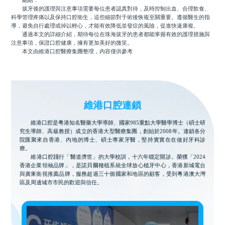
總結：
拔牙後的護理與注意事項需要每位患者認真對待，及時控制出血、合理飲食、
科學管理疼痛以及保持口腔衛生，這些細節對于術後恢複至關重要。遵循醫生的指
導，避免自行處理或掉以輕心，才能有效降低並發症的風險，促進快速康複。
通過本文的詳細介紹，期待每位在珠海拔牙的患者都能掌握有效的護理措施與
注意事項，保證口腔健康，擁有更加美好的微笑。
本文由維港口腔醫療集團整理，內容僅供參考
維港口腔連鎖
維港口腔是粵港知名醫藥大學導師、國家985重點大學醫學博士（碩士研
究生導師、高級教授）成立的香港大型醫療集團，創始於2008年。連鎖各分
院匯聚來自香港、內地的博士、碩士專家牙醫，堅持實實在在做好牙科診
療。
維港口腔踐行「醫道濟世」的大學校訓，十六年穩定開診。榮獲「2024
香港企業領袖品牌」，是諾貝爾種植系統全球放心植牙中心，香港新城電台
與廣東衛視推薦品牌，服務超過三十個國家和地區的顧客，受到粵港澳大灣
區及周邊城市市民的歡迎與信任。