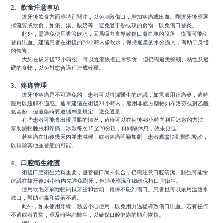
2、飲食注意事項
拔牙後飲食方面應特別關注，以免刺激傷口，增加疼痛或出血。剛拔牙後應選
擇流質或軟食，如粥、湯、酸奶等，避免過于熱或辣的食物，以免傷口發炎。
此外，需避免使用吸管飲水，因爲吸力會導致傷口處血塊的脫落，從而可能引
發再出血。建議患者在術後的24小時內多飲水，保持適當的水分攝入，有助于身體
的恢複。
大約在拔牙後72小時後，可以逐漸恢複正常飲食，但仍需避免堅韌、粘性及過
硬的食物，以免對愈合過程造成幹擾。
3、疼痛管理
拔牙後疼痛是不可避免的，患者可以根據醫生的建議，如需服用止痛藥，適時
服用以緩解不適感。通常建議在術後24小時內，服用非處方藥物如布洛芬或對乙酰
氨基酚，但服藥時要遵循劑量規定，避免過量。
有些患者可能會出現腫脹的情況，這時可以在術後48小時內利用冰敷的方法，
幫助減輕腫脹和疼痛。冰敷每次15至20分鍾，再間隔休息，效果更佳。
若疼痛在術後幾天內並未減輕，或者疼痛明顯加劇，患者應盡快到醫院複診，
以排除其他並發症的可能。
4、口腔衛生維護
術後口腔衛生尤爲重要，盡管傷口尚未愈合，仍需注意口腔清潔。醫生可能會
建議在拔牙後24小時內先避免刷牙，但隨後應溫和繼續保持口腔衛生。
使用軟毛牙刷輕輕刷拭牙齒和舌頭，確保不碰到傷口。患者也可以采用溫鹽水
漱口，幫助消毒和緩解不適。
此外，如果使用牙線，務必小心使用，以免用力過猛導致傷口出血。若有任何
不適或者異常，應及時咨詢醫生，以確保口腔健康的順利恢複。