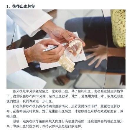
1、術後出血控制
拔牙後最常見的並發症之一是術後出血。爲了控制出血，患者應在醫生的指導
下，盡量咬住紗布約30分鍾，確保止血效果。此外，避免用力吐口水，以免造成血
塊的脫落，反而導致進一步出血。
如在取掉紗布後仍然有持續出血的情況，患者需要保持冷靜，重複咬住新紗
布，必要時請及時就醫。對于嚴重的出血情況，冰敷臉部也可以有效收縮血管，減
輕出血。
最後，避免在拔牙後的頭幾天內進行高強度的活動，過度運動容易引起血壓升
高，導致出血問題加劇，保持安靜休息是最好的選擇。