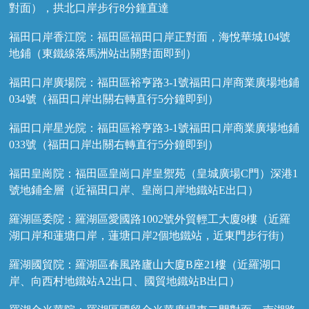
對面），拱北口岸步行8分鐘直達
福田口岸香江院：福田區福田口岸正對面，海悅華城104號
地鋪（東鐵線落馬洲站出關對面即到）
福田口岸廣場院：福田區裕亨路3-1號福田口岸商業廣場地鋪
034號（福田口岸出關右轉直行5分鐘即到）
福田口岸星光院：福田區裕亨路3-1號福田口岸商業廣場地鋪
033號（福田口岸出關右轉直行5分鐘即到）
福田皇崗院：福田區皇崗口岸皇禦苑（皇城廣場C門）深港1
號地鋪全層（近福田口岸、皇崗口岸地鐵站E出口）
羅湖區委院：羅湖區愛國路1002號外貿輕工大廈8樓（近羅
湖口岸和蓮塘口岸，蓮塘口岸2個地鐵站，近東門步行街）
羅湖國貿院：羅湖區春風路廬山大廈B座21樓（近羅湖口
岸、向西村地鐵站A2出口、國貿地鐵站B出口）