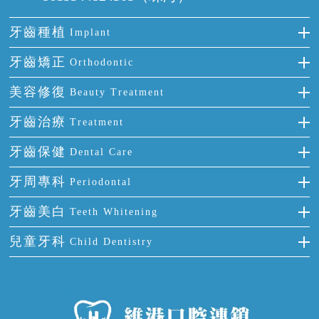
牙齒種植
Implant
種牙
牙齒矯正
Orthodontic
單顆牙缺失
隱形箍牙
美容修復
Beauty Treatment
門牙缺失
前牙反頜
全瓷牙
牙齒治療
Treatment
多顆牙缺失
牙齒擁擠
烤瓷牙
補牙
牙齒保健
Dental Care
半口缺失
牙齒前突
氟斑牙
智齒
正確刷牙
牙周專科
Periodontal
全口缺失
牙齒稀疏
四環素牙
根管治療
全國愛牙日
牙周炎
牙齒美白
Teeth Whitening
活動假牙
拔牙
預防牙病
牙齦出血
冷光美白
兒童牙科
Child Dentistry
牙貼面
牙痛
牙科通識
牙齦炎
洗牙
蛀牙防蛀
口腔潰瘍
口腔異味
牙周病
超聲波潔牙
窩溝封閉
牙齒鬆動
噴砂潔牙
兒童正畸