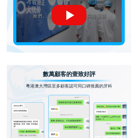
數萬顧客的壹致好評
粵港澳大灣區至多顧客認可同口碑推薦的牙科