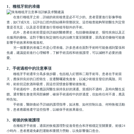
1、種植牙前的准備
在進行種植牙之前，詳細的術前檢查是必不可少的。患者需要進行影像學檢
查，如CT或X光，以評估口腔內部結構和骨骼狀況。這些檢查能夠幫助醫生判定骨
量是否充足，以及是否需要進行骨移植等額外的手術。
此外，患者在術前需提供詳細的醫療曆史，包括藥物過敏史、慢性疾病以及正
在服用的藥物。這對于醫生制定個性化的治療方案至關重要，因爲某些藥物可能會
影響手術效果和恢複進程。
另一個重要的准備工作是心理准備。許多患者在面對手術時可能會感到緊張和
焦慮，建議提前進行心理輔導，了解手術流程和術後護理，可以減輕不必要的擔
憂。
2、手術過程中的注意事項
種植牙手術通常分爲多個步驟，包括植入釘體和二期手術等。患者在手術當
天，應保持良好的口腔衛生，並遵醫囑避免進食，以減少術後並發症的風險。同
時，術前切忌飲酒和吸煙，因這些習慣會影響術後恢複。
手術過程中，患者應該與醫生保持良好的溝通。當感到不適時，及時向醫生反
饋。通常醫生會使用局部麻醉，確保手術過程中的舒適度，但如有任何不適，應及
時告知。
手術後，醫師會給予詳細的護理指導，如冰敷、如何控制出血、何時恢複活動
等，患者應嚴格遵守這些指導，以確保手術效果最佳。
3、術後的恢複護理
在種植牙手術後，適當的恢複護理對促進骨愈合和牙根穩定至關重要。術後24
小時內，患者應避免劇烈運動和重體力勞動，以免影響傷口愈合。