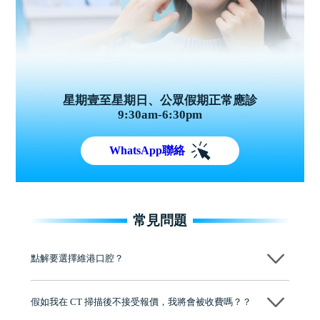
星期壹至星期日、公眾假期正常應診
9:30am-6:30pm
WhatsApp聯絡
常見問題
點解要選擇維港口腔？
維港口腔踐行「醫道濟世」的大學校訓，各分院匯聚來自香港、內地的
博士碩士高資歷牙醫，十七年穩定開診。榮獲「2024香港企業領袖品
假如我在 CT 掃描後不接受報價，我將會被收費嗎？？
牌」、「2025香港企業領袖品牌」，是諾貝爾種植系統全球放心植牙中
心，香港新城電台與廣東衛視推薦品牌