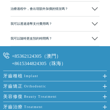
不會！只要未開始實際服務之前，你不會被收取任何費用。
至今已服務超過三十個國家和地區的顧客，受到粵港澳大灣區及周邊城
市市民極高的口碑評價及信任推薦 珠海、深圳設有八大分院，香港亦設
治療過程中，會出現額外加價的情況嗎？
有咨詢及服務保障中心，有任何問題都可以隨時預約免費咨詢，讓人十
分放心
不會，治療前我們會詳細說明治療方案及對應的價錢，顧客同意並簽字
後，我們才會正式進行診療服務
我可以透過港幣支付費用嗎？
可以。維港口腔會按照當日匯率轉算收取費用，而匯率會及時告知客人
我可以隨時更改預約時間嗎？
可以，請盡早通過wechat或whatsapp聯絡我們，告知我們你原本預約的
時間及資料，並且重新預約的日期及時段
+85362124305（澳門）
+8615344824305（珠海）
牙齒種植
Implant
種牙
牙齒矯正
Orthodontic
單顆牙缺失
隱形箍牙
美容修復
Beauty Treatment
門牙缺失
前牙反頜
全瓷牙
牙齒治療
Treatment