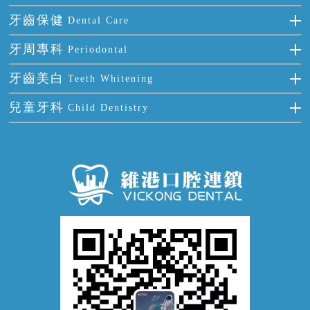
多顆牙缺失
牙齒擁擠
烤瓷牙
補牙
牙齒保健
Dental Care
半口缺失
牙齒前突
氟斑牙
智齒
正確刷牙
牙周專科
Periodontal
全口缺失
牙齒稀疏
四環素牙
根管治療
全國愛牙日
牙周炎
牙齒美白
Teeth Whitening
活動假牙
拔牙
預防牙病
牙齦出血
冷光美白
兒童牙科
Child Dentistry
牙貼面
牙痛
牙科通識
牙齦炎
洗牙
蛀牙防蛀
口腔潰瘍
口腔異味
牙周病
超聲波潔牙
窩溝封閉
牙齒鬆動
噴砂潔牙
兒童正畸
牙齦萎縮
牙結石
牙外傷
牙菌斑
換牙護理
兒牙診療