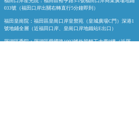
福田口岸星光院：福田區裕亨路3-1號福田口岸商業廣場地鋪
033號（福田口岸出關右轉直行5分鐘即到）
福田皇崗院：福田區皇崗口岸皇禦苑（皇城廣場C門）深港1
號地鋪全層（近福田口岸、皇崗口岸地鐵站E出口）
羅湖區委院：羅湖區愛國路1002號外貿輕工大廈8樓（近羅
湖口岸和蓮塘口岸，蓮塘口岸2個地鐵站，近東門步行街）
預約電話
Wechat
WhatsApp
羅湖國貿院：羅湖區春風路廬山大廈B座21樓（近羅湖口
岸、向西村地鐵站A2出口、國貿地鐵站B出口）
羅湖金光華院：羅湖區國貿金光華廣場東二門對面，南湖路
凱利商業廣場地鋪（近羅湖口岸、國貿地鐵站B出口）
香港咨詢與服務保障中心：九龍荔枝角長裕街11號定豐中心
1306室（荔枝角地鐵站B1出口直行100米，香港辦公室暫不
應診，主要咨詢接待）
友情鏈接