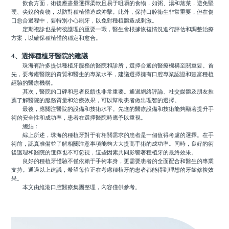
飲食方面，術後應盡量選擇柔軟且易于咀嚼的食物，如粥、湯和蒸菜，避免堅
硬、尖銳的食物，以防對種植體造成沖擊。此外，保持口腔衛生非常重要，但在傷
口愈合過程中，要特別小心刷牙，以免對種植體造成刺激。
定期複診也是術後護理的重要一環，醫生會根據恢複情況進行評估和調整治療
方案，以確保種植體的穩定和愈合。
4、選擇種植牙醫院的建議
珠海有許多提供種植牙服務的醫院和診所，選擇合適的醫療機構至關重要。首
先，要考慮醫院的資質和醫生的專業水平，建議選擇擁有口腔專業認證和豐富種植
經驗的醫療機構。
其次，醫院的口碑和患者反饋也非常重要。通過網絡評論、社交媒體及朋友推
薦了解醫院的服務質量和治療效果，可以幫助患者做出理智的選擇。
最後，應關注醫院的設備和技術水平。先進的醫療設備和技術能夠顯著提升手
術的安全性和成功率，患者在選擇醫院時應予以重視。
總結：
綜上所述，珠海的種植牙對于有相關需求的患者是一個值得考慮的選擇。在手
術前，認真准備並了解相關注意事項能夠大大提高手術的成功率。同時，良好的術
後護理和醫院的選擇也不可忽視，這些因素共同影響著種植牙的最終效果。
良好的種植牙體驗不僅依賴于手術本身，更需要患者的全面配合和醫生的專業
支持。通過以上建議，希望每位正在考慮種植牙的患者都能得到理想的牙齒修複效
果。
本文由維港口腔醫療集團整理，內容僅供參考。