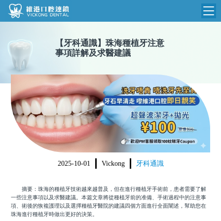
維港首頁
【
牙科通識
】
珠海種植牙注意
事項詳解及求醫建議
維港簡介
品牌介紹
收費標準
N
環境設備
收費總表
醫院新聞
醫生團隊
植牙收費
根管收費
門診時間
美學收費
2025-10-01
Vickong
牙科通識
就醫指引
常規收費
摘要：珠海的種植牙技術越來越普及，但在進行種植牙手術前，患者需要了解
箍牙收費
一些注意事項以及求醫建議。本篇文章將從種植牙前的准備、手術過程中的注意事
項、術後的恢複護理以及選擇種植牙醫院的建議四個方面進行全面闡述，幫助您在
珠海進行種植牙時做出更好的決策。