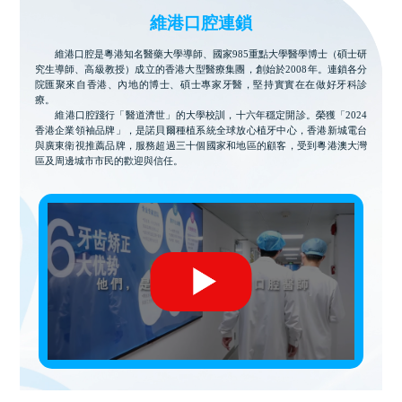
維港口腔連鎖
維港口腔是粵港知名醫藥大學導師、國家985重點大學醫學博士（碩士研
究生導師、高級教授）成立的香港大型醫療集團，創始於2008年。連鎖各分
院匯聚來自香港、內地的博士、碩士專家牙醫，堅持實實在在做好牙科診
療。
維港口腔踐行「醫道濟世」的大學校訓，十六年穩定開診。榮獲「2024
香港企業領袖品牌」，是諾貝爾種植系統全球放心植牙中心，香港新城電台
與廣東衛視推薦品牌，服務超過三十個國家和地區的顧客，受到粵港澳大灣
區及周邊城市市民的歡迎與信任。