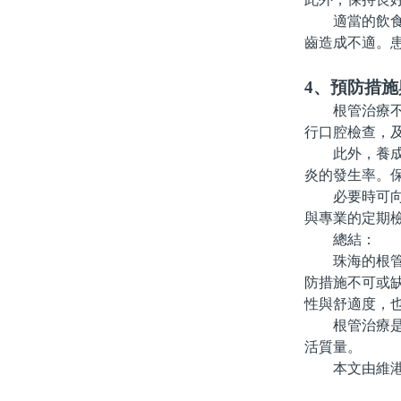
適當的飲食也
齒造成不適。
4、預防措
根管治療不僅
行口腔檢查，
此外，養成良
炎的發生率。
必要時可向牙
與專業的定期
總結：
珠海的根管治
防措施不可或
性與舒適度，
根管治療是保
活質量。
本文由維港口