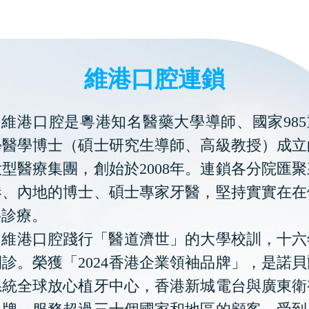
維港口腔連鎖
維港口腔是粵港知名醫藥大學導師、國家985
學醫學博士（碩士研究生導師、高級教授）成立
型醫療集團，創始於2008年。連鎖各分院匯
港、內地的博士、碩士專家牙醫，堅持實實在在
科診療。
維港口腔踐行「醫道濟世」的大學校訓，十六
診。榮獲「2024香港企業領袖品牌」，是諾
系統全球放心植牙中心，香港新城電台與廣東衛