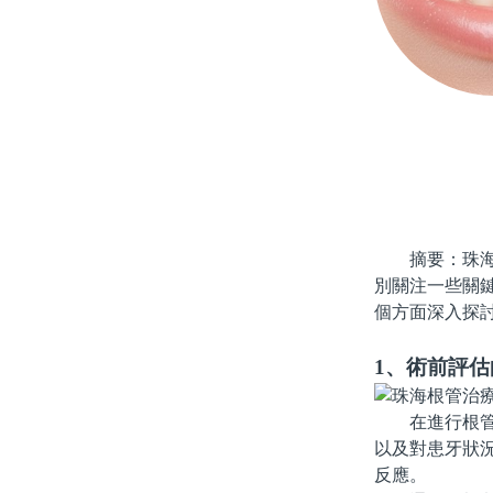
摘要：珠海根
別關注一些關
個方面深入探
1、術前評
在進行根管治
以及對患牙狀
反應。