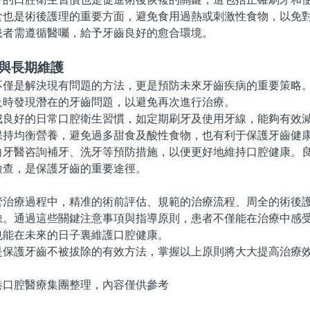
是術後護理的重要方面，避免食用過熱或刺激性食物，以免對
患者需遵循醫囑，給予牙齒良好的愈合環境。
施與長期維護
是解決現有問題的方法，更是預防未來牙齒疾病的重要策略。
及時發現潛在的牙齒問題，以避免再次進行治療。
好的日常口腔衛生習慣，如定期刷牙及使用牙線，能夠有效減
保持均衡營養，避免過多甜食及酸性食物，也有利于保護牙齒健
醫咨詢補牙、洗牙等預防措施，以便更好地維持口腔健康。良
檢查，是保護牙齒的重要途徑。
療過程中，精准的術前評估、規範的治療流程、周全的術後護
缺。通過這些關鍵注意事項與指導原則，患者不僅能在治療中感
也能在未來的日子裏維護口腔健康。
護牙齒不被拔除的有效方法，掌握以上原則將大大提高治療效
腔醫療集團整理，內容僅供參考