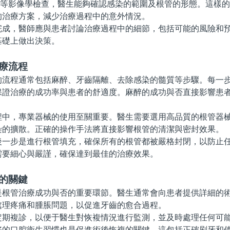
影像學檢查，醫生能夠確認感染的範圍及根管的形態。這樣的
的治療方案，減少治療過程中的意外情況。
，醫師應與患者討論治療過程中的細節，包括可能的風險和預
基礎上做出決策。
療流程
程通常包括麻醉、牙齒隔離、去除感染的髓質等步驟。每一步
保證治療的成功率與患者的舒適度。麻醉的成功與否直接影響患
，專業器械的使用至關重要。醫生需要選用高品質的根管器械
染的擴散。正確的操作手法將直接影響根管的清潔與密封效果。
步是進行根管填充，確保所有的根管都被嚴格封閉，以防止任
需要細心與嚴謹，確保達到最佳的治療效果。
的關鍵
管治療成功與否的重要環節。醫生通常會向患者提供詳細的術
處理疼痛和腫脹問題，以促進牙齒的愈合過程。
複診，以便于醫生對恢複情況進行監測，並及時處理任何可能
好的口腔衛生習慣也是促進術後恢複的關鍵，這包括正確刷牙和