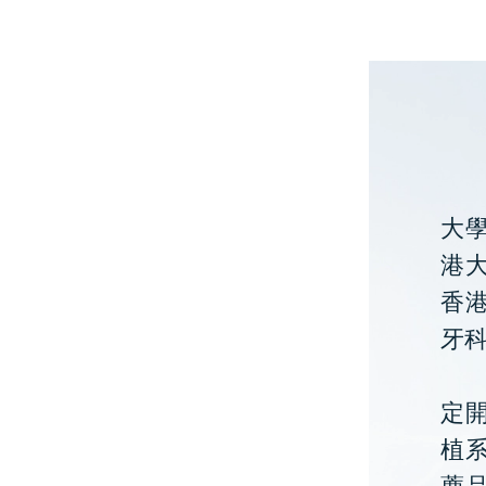
大
港大
香
牙
定開
植