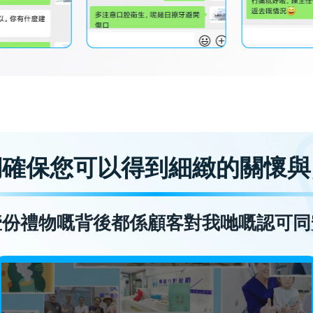
們確保您可以得到細緻的關懷與
壹份禮物嘅背後都係顧客對我哋嘅認可同