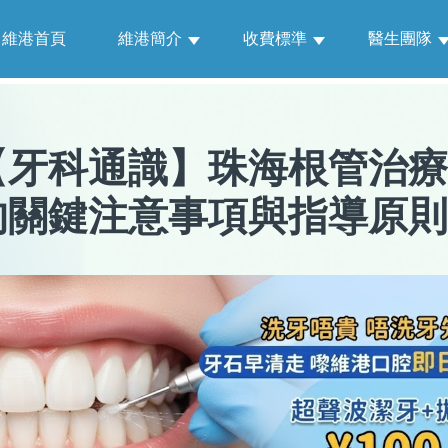
維港首頁
維港簡介
收費標準
醫生團隊
【
牙科通識
】
珠海根管治療
的關鍵注意事項與指導原則