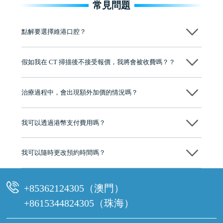
常見問題
點解要選擇維港口腔？
維港口腔踐行「醫道濟世」的大學校訓，各分院匯聚來自香港、內地的
博士碩士高資歷牙醫，十七年穩定開診。榮獲「2024香港企業領袖品
假如我在 CT 掃描後不接受報價，我將會被收費嗎？？
牌」、「2025香港企業領袖品牌」，是諾貝爾種植系統全球放心植牙中
心，香港新城電台與廣東衛視推薦品牌
不會！只要未開始實際服務之前，你不會被收取任何費用。
至今已服務超過三十個國家和地區的顧客，受到粵港澳大灣區及周邊城
市市民極高的口碑評價及信任推薦 珠海、深圳設有八大分院，香港亦設
治療過程中，會出現額外加價的情況嗎？
有咨詢及服務保障中心，有任何問題都可以隨時預約免費咨詢，讓人十
分放心
不會，治療前我們會詳細說明治療方案及對應的價錢，顧客同意並簽字
後，我們才會正式進行診療服務
我可以透過港幣支付費用嗎？
可以。維港口腔會按照當日匯率轉算收取費用，而匯率會及時告知客人
我可以隨時更改預約時間嗎？
可以，請盡早通過wechat或whatsapp聯絡我們，告知我們你原本預約的
時間及資料，並且重新預約的日期及時段
+85362124305（澳門）
+8615344824305（珠海）