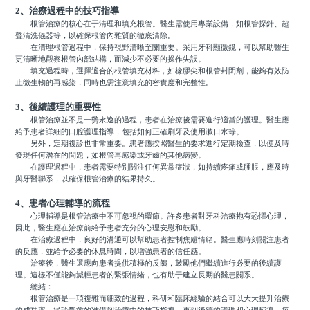
2、治療過程中的技巧指導
根管治療的核心在于清理和填充根管。醫生需使用專業設備，如根管探針、超
聲清洗儀器等，以確保根管內雜質的徹底清除。
在清理根管過程中，保持視野清晰至關重要。采用牙科顯微鏡，可以幫助醫生
更清晰地觀察根管內部結構，而減少不必要的操作失誤。
填充過程時，選擇適合的根管填充材料，如橡膠尖和根管封閉劑，能夠有效防
止微生物的再感染，同時也需注意填充的密實度和完整性。
3、後續護理的重要性
根管治療並不是一勞永逸的過程，患者在治療後需要進行適當的護理。醫生應
給予患者詳細的口腔護理指導，包括如何正確刷牙及使用漱口水等。
另外，定期複診也非常重要。患者應按照醫生的要求進行定期檢查，以便及時
發現任何潛在的問題，如根管再感染或牙齒的其他病變。
在護理過程中，患者需要特別關注任何異常症狀，如持續疼痛或腫脹，應及時
與牙醫聯系，以確保根管治療的結果持久。
4、患者心理輔導的流程
心理輔導是根管治療中不可忽視的環節。許多患者對牙科治療抱有恐懼心理，
因此，醫生應在治療前給予患者充分的心理安慰和鼓勵。
在治療過程中，良好的溝通可以幫助患者控制焦慮情緒。醫生應時刻關注患者
的反應，並給予必要的休息時間，以增強患者的信任感。
治療後，醫生還應向患者提供積極的反饋，鼓勵他們繼續進行必要的後續護
理。這樣不僅能夠減輕患者的緊張情緒，也有助于建立長期的醫患關系。
總結：
根管治療是一項複雜而細致的過程，科研和臨床經驗的結合可以大大提升治療