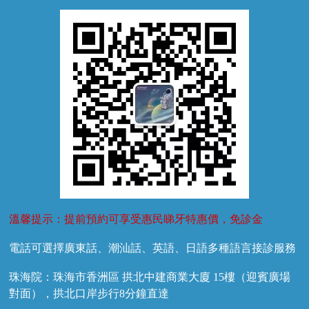
牙外傷
牙菌斑
換牙護理
兒牙診療
溫馨提示：提前預約可享受惠民睇牙特惠價，免診金
電話可選擇廣東話、潮汕話、英語、日語多種語言接診服務
珠海院：珠海市香洲區 拱北中建商業大廈 15樓（迎賓廣場
對面），拱北口岸步行8分鐘直達