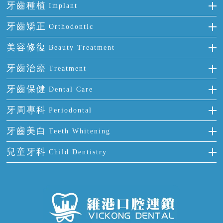
牙齒種植
Implant
種牙
牙齒矯正
Orthodontic
單顆牙缺失
隱形箍牙
美容修復
Beauty Treatment
門牙缺失
前牙反頜
全瓷牙
牙齒治療
Treatment
多顆牙缺失
牙齒擁擠
烤瓷牙
補牙
牙齒保健
Dental Care
半口缺失
牙齒前突
氟斑牙
智齒
正確刷牙
牙周專科
Periodontal
全口缺失
牙齒稀疏
四環素牙
根管治療
全國愛牙日
牙周炎
牙齒美白
Teeth Whitening
活動假牙
拔牙
預防牙病
牙齦出血
冷光美白
兒童牙科
Child Dentistry
牙貼面
牙痛
牙科通識
牙齦炎
洗牙
蛀牙防蛀
口腔潰瘍
口腔異味
牙周病
超聲波潔牙
窩溝封閉
牙齒鬆動
噴砂潔牙
兒童正畸
牙齦萎縮
牙結石