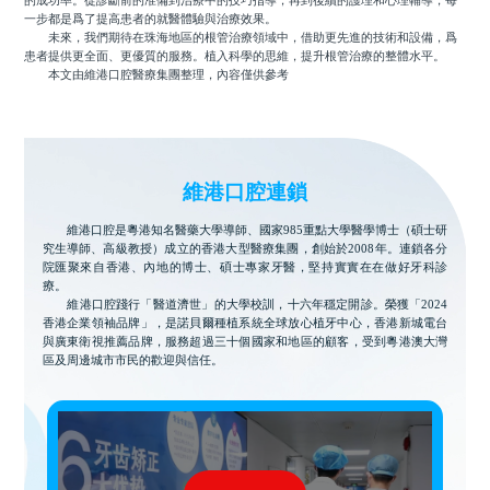
的成功率。從診斷前的准備到治療中的技巧指導，再到後續的護理和心理輔導，每
一步都是爲了提高患者的就醫體驗與治療效果。
未來，我們期待在珠海地區的根管治療領域中，借助更先進的技術和設備，爲
患者提供更全面、更優質的服務。植入科學的思維，提升根管治療的整體水平。
本文由維港口腔醫療集團整理，內容僅供參考
維港口腔連鎖
維港口腔是粵港知名醫藥大學導師、國家985重點大學醫學博士（碩士研
究生導師、高級教授）成立的香港大型醫療集團，創始於2008年。連鎖各分
院匯聚來自香港、內地的博士、碩士專家牙醫，堅持實實在在做好牙科診
療。
維港口腔踐行「醫道濟世」的大學校訓，十六年穩定開診。榮獲「2024
香港企業領袖品牌」，是諾貝爾種植系統全球放心植牙中心，香港新城電台
與廣東衛視推薦品牌，服務超過三十個國家和地區的顧客，受到粵港澳大灣
區及周邊城市市民的歡迎與信任。