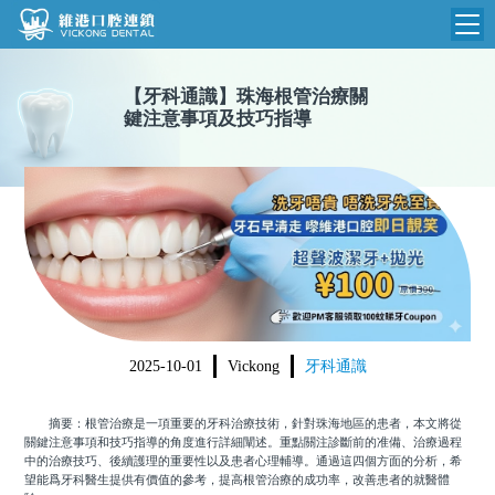
維港首頁
【
牙科通識
】
珠海根管治療關
鍵注意事項及技巧指導
維港簡介
品牌介紹
收費標準
N
環境設備
收費總表
醫院新聞
醫生團隊
植牙收費
根管收費
門診時間
美學收費
2025-10-01
Vickong
牙科通識
就醫指引
常規收費
摘要：根管治療是一項重要的牙科治療技術，針對珠海地區的患者，本文將從
箍牙收費
關鍵注意事項和技巧指導的角度進行詳細闡述。重點關注診斷前的准備、治療過程
中的治療技巧、後續護理的重要性以及患者心理輔導。通過這四個方面的分析，希
望能爲牙科醫生提供有價值的參考，提高根管治療的成功率，改善患者的就醫體