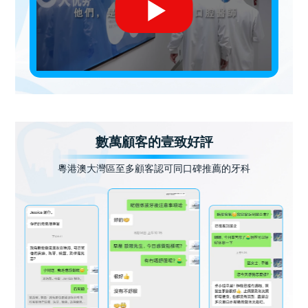
數萬顧客的壹致好評
粵港澳大灣區至多顧客認可同口碑推薦的牙科