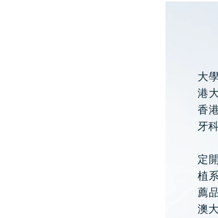
大
港大
香
牙
定開
植
薦
澳