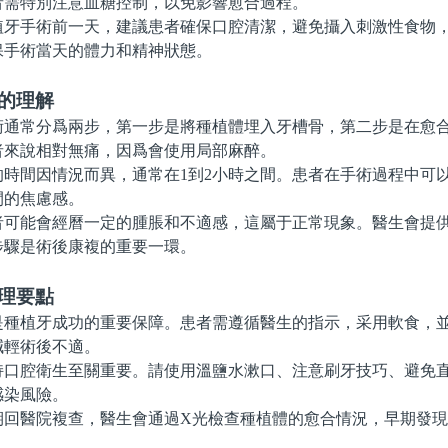
者需特別注意血糖控制，以免影響愈合過程。
手術前一天，建議患者確保口腔清潔，避免攝入刺激性食物，
保手術當天的體力和精神狀態。
的理解
常分爲兩步，第一步是將種植體埋入牙槽骨，第二步是在愈合
者來說相對無痛，因爲會使用局部麻醉。
間因情況而異，通常在1到2小時之間。患者在手術過程中可
間的焦慮感。
能會經曆一定的腫脹和不適感，這屬于正常現象。醫生會提供
步驟是術後康複的重要一環。
理要點
植牙成功的重要保障。患者需遵循醫生的指示，采用軟食，並
減輕術後不適。
腔衛生至關重要。請使用溫鹽水漱口、注意刷牙技巧、避免直
感染風險。
醫院複查，醫生會通過X光檢查種植體的愈合情況，早期發現