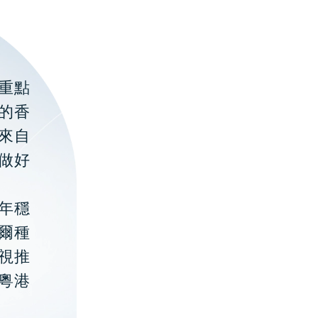
重點
的香
聚來自
做好
年穩
貝爾種
視推
粵港