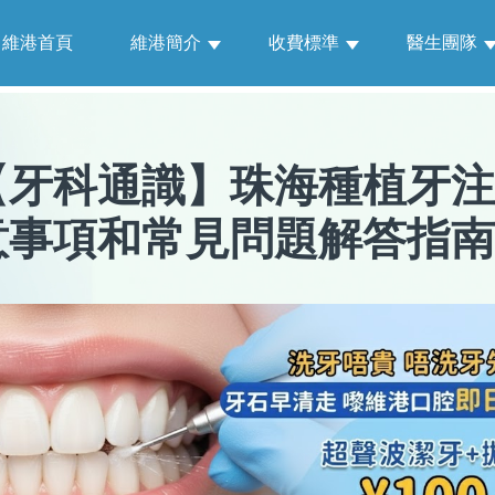
維港首頁
維港簡介
收費標準
醫生團隊
【
牙科通識
】
珠海種植牙注
意事項和常見問題解答指南