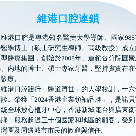
維港口腔連鎖
維港口腔是粵港知名醫藥大學導師、國家985
學醫學博士（碩士研究生導師、高級教授）成立
型醫療集團，創始於2008年。連鎖各分院匯
港、內地的博士、碩士專家牙醫，堅持實實在在
科診療。
維港口腔踐行「醫道濟世」的大學校訓，十六
診。榮獲「2024香港企業領袖品牌」，是諾
系統全球放心植牙中心，香港新城電台與廣東衛
品牌，服務超過三十個國家和地區的顧客，受到
大灣區及周邊城市市民的歡迎與信任。