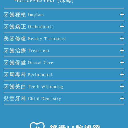
牙齒種植
Implant
種牙
牙齒矯正
Orthodontic
單顆牙缺失
隱形箍牙
美容修復
Beauty Treatment
門牙缺失
前牙反頜
全瓷牙
牙齒治療
Treatment
多顆牙缺失
牙齒擁擠
烤瓷牙
補牙
牙齒保健
Dental Care
半口缺失
牙齒前突
氟斑牙
智齒
正確刷牙
牙周專科
Periodontal
全口缺失
牙齒稀疏
四環素牙
根管治療
全國愛牙日
牙周炎
牙齒美白
Teeth Whitening
活動假牙
拔牙
預防牙病
牙齦出血
冷光美白
兒童牙科
Child Dentistry
牙貼面
牙痛
牙科通識
牙齦炎
洗牙
蛀牙防蛀
口腔潰瘍
口腔異味
牙周病
超聲波潔牙
窩溝封閉
牙齒鬆動
噴砂潔牙