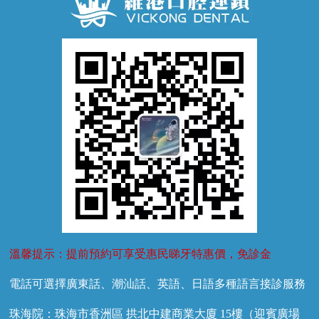
兒童正畸
牙齦萎縮
牙結石
牙外傷
牙菌斑
換牙護理
兒牙診療
溫馨提示：提前預約可享受惠民睇牙特惠價，免診金
電話可選擇廣東話、潮汕話、英語、日語多種語言接診服務
珠海院：珠海市香洲區 拱北中建商業大廈 15樓（迎賓廣場