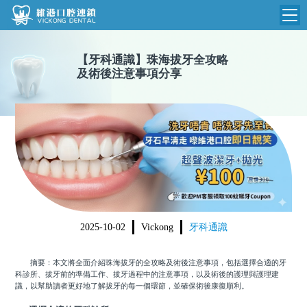
維港首頁
【
牙科通識
】
珠海拔牙全攻略
及術後注意事項分享
維港簡介
品牌介紹
收費標準
N
環境設備
收費總表
醫院新聞
醫生團隊
植牙收費
根管收費
門診時間
美學收費
2025-10-02
Vickong
牙科通識
就醫指引
常規收費
摘要：本文將全面介紹珠海拔牙的全攻略及術後注意事項，包括選擇合適的牙
箍牙收費
科診所、拔牙前的準備工作、拔牙過程中的注意事項，以及術後的護理與護理建
議，以幫助讀者更好地了解拔牙的每一個環節，並確保術後康復順利。