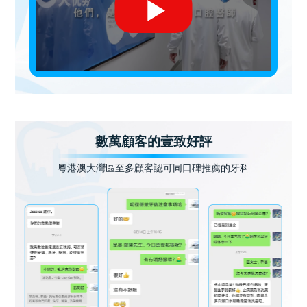
數萬顧客的壹致好評
粵港澳大灣區至多顧客認可同口碑推薦的牙科