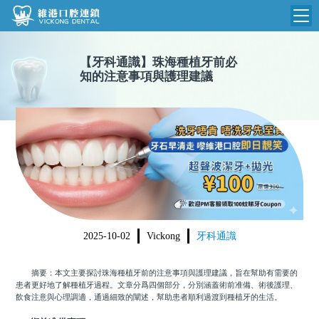
維港首頁
【
牙科通識
】
珠海種植牙前必
知的注意事項與護理建議
維港簡介
品牌介紹
收費標準
N
環境設備
收費總表
醫院新聞
醫生團隊
植牙收費
根管收費
門診時間
美學收費
2025-10-02
Vickong
牙科通識
就醫指引
常規收費
摘要：本文主要探討珠海種植牙前的注意事項與護理建議，旨在幫助有需要的
箍牙收費
患者更好地了解種植牙過程。文章分爲四個部分，分別涵蓋術前准備、術後護理、
飲食注意與心理調適，通過細致的闡述，幫助患者順利過渡到種植牙的生活。