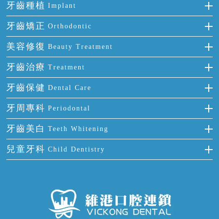
牙齒種植
Implant
種牙
牙齒矯正
Orthodontic
單顆牙缺失
隱形箍牙
美容修復
Beauty Treatment
門牙缺失
前牙反頜
全瓷牙
牙齒治療
Treatment
多顆牙缺失
牙齒擁擠
烤瓷牙
補牙
牙齒保健
Dental Care
半口缺失
牙齒前突
氟斑牙
智齒
正確刷牙
牙周專科
Periodontal
全口缺失
牙齒稀疏
四環素牙
根管治療
全國愛牙日
牙周炎
牙齒美白
Teeth Whitening
活動假牙
拔牙
預防牙病
牙齦出血
冷光美白
兒童牙科
Child Dentistry
牙貼面
牙痛
牙科通識
牙齦炎
洗牙
蛀牙防蛀
口腔潰瘍
口腔異味
牙周病
超聲波潔牙
窩溝封閉
牙齒鬆動
噴砂潔牙
兒童正畸
牙齦萎縮
牙結石