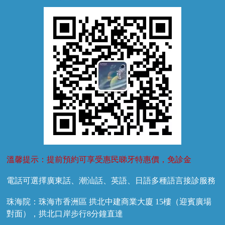
牙外傷
牙菌斑
換牙護理
兒牙診療
溫馨提示：提前預約可享受惠民睇牙特惠價，免診金
電話可選擇廣東話、潮汕話、英語、日語多種語言接診服務
珠海院：珠海市香洲區 拱北中建商業大廈 15樓（迎賓廣場
對面），拱北口岸步行8分鐘直達