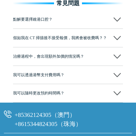
常見問題
點解要選擇維港口腔？
維港口腔踐行「醫道濟世」的大學校訓，各分院匯聚來自香港、內地的
博士碩士高資歷牙醫，十七年穩定開診。榮獲「2024香港企業領袖品
假如我在 CT 掃描後不接受報價，我將會被收費嗎？？
牌」、「2025香港企業領袖品牌」，是諾貝爾種植系統全球放心植牙中
心，香港新城電台與廣東衛視推薦品牌
不會！只要未開始實際服務之前，你不會被收取任何費用。
至今已服務超過三十個國家和地區的顧客，受到粵港澳大灣區及周邊城
市市民極高的口碑評價及信任推薦 珠海、深圳設有八大分院，香港亦設
治療過程中，會出現額外加價的情況嗎？
有咨詢及服務保障中心，有任何問題都可以隨時預約免費咨詢，讓人十
分放心
不會，治療前我們會詳細說明治療方案及對應的價錢，顧客同意並簽字
後，我們才會正式進行診療服務
我可以透過港幣支付費用嗎？
可以。維港口腔會按照當日匯率轉算收取費用，而匯率會及時告知客人
我可以隨時更改預約時間嗎？
可以，請盡早通過wechat或whatsapp聯絡我們，告知我們你原本預約的
時間及資料，並且重新預約的日期及時段
+85362124305（澳門）
+8615344824305（珠海）