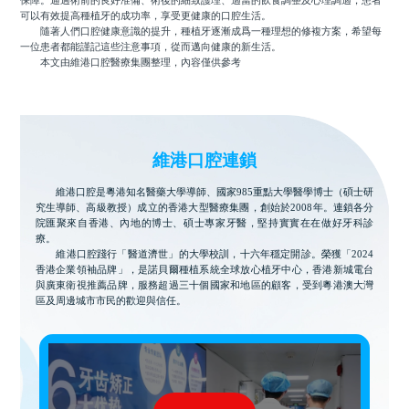
保障。通過術前的良好准備、術後的細致護理、適當的飲食調整及心理調適，患者
可以有效提高種植牙的成功率，享受更健康的口腔生活。
隨著人們口腔健康意識的提升，種植牙逐漸成爲一種理想的修複方案，希望每
一位患者都能謹記這些注意事項，從而邁向健康的新生活。
本文由維港口腔醫療集團整理，內容僅供參考
維港口腔連鎖
維港口腔是粵港知名醫藥大學導師、國家985重點大學醫學博士（碩士研
究生導師、高級教授）成立的香港大型醫療集團，創始於2008年。連鎖各分
院匯聚來自香港、內地的博士、碩士專家牙醫，堅持實實在在做好牙科診
療。
維港口腔踐行「醫道濟世」的大學校訓，十六年穩定開診。榮獲「2024
香港企業領袖品牌」，是諾貝爾種植系統全球放心植牙中心，香港新城電台
與廣東衛視推薦品牌，服務超過三十個國家和地區的顧客，受到粵港澳大灣
區及周邊城市市民的歡迎與信任。