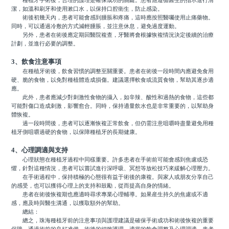
種植牙手術後，合理的護理是確保成功的關鍵。患者應遵循醫生的指示進行清
潔，如溫和刷牙和使用漱口水，以保持口腔衛生，防止感染。
術後初幾天內，患者可能會感到腫脹和疼痛，這時應按照醫囑使用止痛藥物。
同時，可以通過冷敷的方式減輕腫脹，並注意休息，避免過度運動。
另外，患者在術後應定期回醫院複查，牙醫將會根據恢複情況決定後續的治療
計劃，並進行必要的調整。
3、飲食注意事項
在種植牙術後，飲食習慣的調整至關重要。患者在術後一段時間內應避免食用
硬、脆的食物，以免對種植體造成損傷。建議選擇軟食或流質食物，幫助其逐步適
應。
此外，患者應減少對刺激性食物的攝入，如辛辣、酸性和過熱的食物，這些都
可能對傷口造成刺激，影響愈合。同時，保持適量飲水也是非常重要的，以幫助身
體恢複。
過一段時間後，患者可以逐漸恢複正常飲食，但仍需注意咀嚼時盡量避免用種
植牙側咀嚼過硬的食物，以保障種植牙的長期健康。
4、心理調適與支持
心理狀態在種植牙過程中同樣重要。許多患者在手術前可能會感到焦慮或恐
懼，針對這種情況，患者可以嘗試進行深呼吸、冥想等放松技巧來緩解心理壓力。
在手術過程中，保持積極的心態很有益于術後的康複。與家人或朋友分享自己
的感受，也可以獲得心理上的支持和鼓勵，從而提高自身的情緒。
患者在術後恢複期也應適時尋求專業心理輔導。如果産生持久的焦慮或不適
感，應及時與醫生溝通，以獲取額外的幫助。
總結：
總之，珠海種植牙前的注意事項與護理建議是確保手術成功和術後恢複的重要