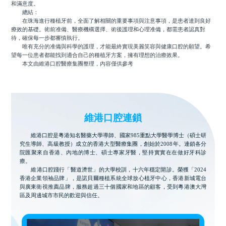
和滿意度。
總結：
在珠海進行種植牙前，全面了解相關的重要事項與注意事項，是患者達到良好
療效的基礎。術前准備、醫療機構選擇、術後護理和心理准備，都需患者認真對
待，確保每一步都審慎執行。
唯有充分的准備與科學的護理，才能最終實現美麗笑容與健康口腔的願望。希
望每一位患者都能找到適合自己的種植牙方案，擁有理想的治療效果。
本文由維港口腔醫療集團整理，內容僅供參考
維港口腔連鎖
維港口腔是粵港知名醫藥大學導師、國家985重點大學醫學博士（碩士研
究生導師、高級教授）成立的香港大型醫療集團，創始於2008年。連鎖各分
院匯聚來自香港、內地的博士、碩士專家牙醫，堅持實實在在做好牙科診
療。
維港口腔踐行「醫道濟世」的大學校訓，十六年穩定開診。榮獲「2024
香港企業領袖品牌」，是諾貝爾種植系統全球放心植牙中心，香港新城電台
與廣東衛視推薦品牌，服務超過三十個國家和地區的顧客，受到粵港澳大灣
區及周邊城市市民的歡迎與信任。