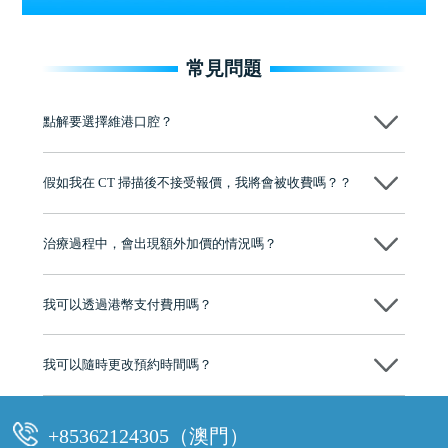
常見問題
點解要選擇維港口腔？
維港口腔踐行「醫道濟世」的大學校訓，各分院匯聚來自香港、內地的
博士碩士高資歷牙醫，十七年穩定開診。榮獲「2024香港企業領袖品
假如我在 CT 掃描後不接受報價，我將會被收費嗎？？
牌」、「2025香港企業領袖品牌」，是諾貝爾種植系統全球放心植牙中
心，香港新城電台與廣東衛視推薦品牌
不會！只要未開始實際服務之前，你不會被收取任何費用。
至今已服務超過三十個國家和地區的顧客，受到粵港澳大灣區及周邊城
市市民極高的口碑評價及信任推薦 珠海、深圳設有八大分院，香港亦設
治療過程中，會出現額外加價的情況嗎？
有咨詢及服務保障中心，有任何問題都可以隨時預約免費咨詢，讓人十
分放心
不會，治療前我們會詳細說明治療方案及對應的價錢，顧客同意並簽字
後，我們才會正式進行診療服務
我可以透過港幣支付費用嗎？
可以。維港口腔會按照當日匯率轉算收取費用，而匯率會及時告知客人
我可以隨時更改預約時間嗎？
可以，請盡早通過wechat或whatsapp聯絡我們，告知我們你原本預約的
時間及資料，並且重新預約的日期及時段
+85362124305（澳門）