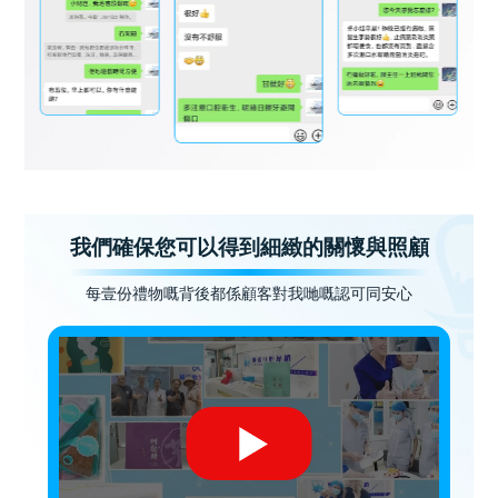
我們確保您可以得到細緻的關懷與照顧
每壹份禮物嘅背後都係顧客對我哋嘅認可同安心