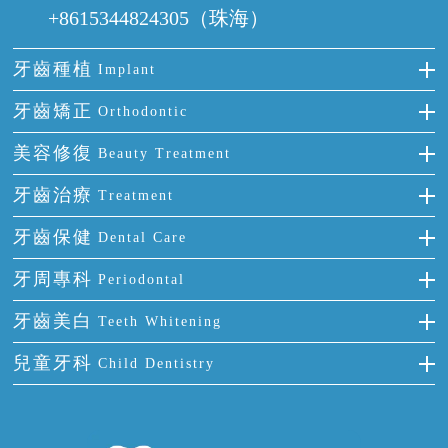
+8615344824305（珠海）
牙齒種植
Implant
種牙
牙齒矯正
Orthodontic
單顆牙缺失
隱形箍牙
美容修復
Beauty Treatment
門牙缺失
前牙反頜
全瓷牙
牙齒治療
Treatment
多顆牙缺失
牙齒擁擠
烤瓷牙
補牙
牙齒保健
Dental Care
半口缺失
牙齒前突
氟斑牙
智齒
正確刷牙
牙周專科
Periodontal
全口缺失
牙齒稀疏
四環素牙
根管治療
全國愛牙日
牙周炎
牙齒美白
Teeth Whitening
活動假牙
拔牙
預防牙病
牙齦出血
冷光美白
兒童牙科
Child Dentistry
牙貼面
牙痛
牙科通識
牙齦炎
洗牙
蛀牙防蛀
口腔潰瘍
口腔異味
牙周病
超聲波潔牙
窩溝封閉