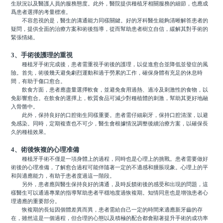
生狀況以及醫護人員的服務態度。此外，醫院提供種植牙相關服務的細節，也應成
爲患者選擇的考量標准。
不容忽視的是，醫生的溝通能力同樣關鍵。好的牙科醫生能夠清晰解答患者的
疑問，提供全面的治療方案和術後指導，從而幫助患者樹立自信，緩解其對手術的
緊張情緒。
3、手術後護理的重視
種植牙手術完成後，患者需重視手術後的護理，以促進愈合並降低並發症的風
險。首先，術後幾天避免劇烈運動和過于勞累的工作，確保身體有充足的休息時
間，有助于傷口愈合。
飲食方面，患者應盡量選擇軟食，並避免食用過熱、過冷及刺激性的食物，以
免影響愈合。在飲食的選擇上，軟質食品可減少對種植體的刺激，幫助其更好地融
入骨骼中。
此外，保持良好的口腔衛生同樣重要。患者需仔細刷牙，保持口腔清潔，以避
免感染。同時，定期複查也不可少，醫生會根據情況調整後續治療方案，以確保長
久的種植效果。
4、術後恢複的心理准備
種植牙手術不僅是一項身體上的過程，同時也是心理上的挑戰。患者需要做好
術後的心理准備，了解愈合過程可能伴隨著一定的不適感和腫脹現象。心理上的平
和與適應能力，有助于患者度過這一階段。
另外，患者應與醫生保持良好的溝通，及時反饋術後的感受和出現的問題，這
樣醫生可以通過專業的指導幫助患者平穩地度過恢複期。知情同意也是增強患者心
理適應的重要部分。
恢複期的長短因個體差異而異，患者需給自己一定的時間來適應新牙齒的存
在，雖然這是一個過程，但合理的心態以及積極的配合都會顯著提升手術的成功率