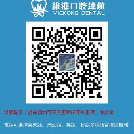
牙齒鬆動
噴砂潔牙
兒童正畸
牙齦萎縮
牙結石
牙外傷
牙菌斑
換牙護理
兒牙診療
溫馨提示：提前預約可享受惠民睇牙特惠價，免診金
電話可選擇廣東話、潮汕話、英語、日語多種語言接診服務