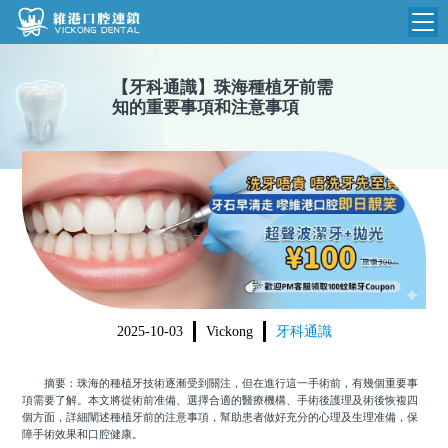
維港首頁
【
牙科通識
】
珠海種植牙前需
知的重要事項和注意事項
維港簡介
品牌介紹
收費標準
N
環境設備
收費總表
醫院新聞
醫生團隊
植牙收費
根管收費
門診時間
美學收費
2025-10-03
Vickong
牙科通識
就醫指引
常規收費
摘要：珠海的種植牙技術逐漸受到關注，但在進行這一手術前，有幾個重要事
箍牙收費
項需要了解。本文將從術前准備、選擇合適的醫療機構、手術後護理及術後恢複四
個方面，詳細闡述種植牙前的注意事項，幫助患者做好充分的心理及生理准備，保
障手術效果和口腔健康。