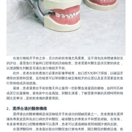
在進行種植牙手術之前，充分的術前准備尤爲重要。這不僅包括身體健康狀況
的評估，還需進行牙齒和口腔環境的詳細檢查。患者需要向醫生提供完整的病史，
以便讓醫生判斷是否適合進行種植牙手術。
此外，患者在術前應進行必要的影像學檢查，如口腔X光和CT掃描，以確認牙
槽骨的形態和質量。這些檢查可以幫助醫生確定種植牙的位置以及是否需要提前進
行骨移植或其他措施。
最後，患者還應在手術前幾天停止服用一些影響血液凝固的藥物，如阿司匹林
或其它抗凝藥物，避免術中出血風險。與醫生溝通，了解需要停藥的具體時間和相
關注意事項，是術前准備的重要環節。
2、選擇合適的醫療機構
選擇適合的醫療機構是保證種植牙手術成功的關鍵因素之一。患者應優先選擇
擁有專業資質和良好口碑的牙科醫院，確保醫生的專業水平和豐富經驗。在珠海，
有多家專業的口腔醫療機構可以選擇，患者可以通過網絡查閱相關評價與反饋。
在選擇醫院時，患者最好親自到醫院進行實地考察，關注醫院的醫療設備、衛