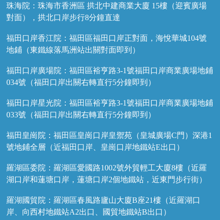
珠海院：珠海市香洲區 拱北中建商業大廈 15樓（迎賓廣場
對面），拱北口岸步行8分鐘直達
福田口岸香江院：福田區福田口岸正對面，海悅華城104號
地鋪（東鐵線落馬洲站出關對面即到）
福田口岸廣場院：福田區裕亨路3-1號福田口岸商業廣場地鋪
034號（福田口岸出關右轉直行5分鐘即到）
福田口岸星光院：福田區裕亨路3-1號福田口岸商業廣場地鋪
033號（福田口岸出關右轉直行5分鐘即到）
福田皇崗院：福田區皇崗口岸皇禦苑（皇城廣場C門）深港1
號地鋪全層（近福田口岸、皇崗口岸地鐵站E出口）
羅湖區委院：羅湖區愛國路1002號外貿輕工大廈8樓（近羅
湖口岸和蓮塘口岸，蓮塘口岸2個地鐵站，近東門步行街）
羅湖國貿院：羅湖區春風路廬山大廈B座21樓（近羅湖口
岸、向西村地鐵站A2出口、國貿地鐵站B出口）