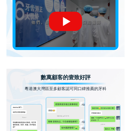
數萬顧客的壹致好評
粵港澳大灣區至多顧客認可同口碑推薦的牙科