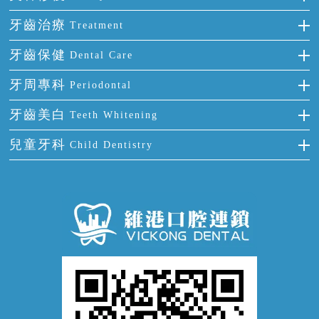
門牙缺失
前牙反頜
全瓷牙
牙齒治療
Treatment
多顆牙缺失
牙齒擁擠
烤瓷牙
補牙
牙齒保健
Dental Care
半口缺失
牙齒前突
氟斑牙
智齒
正確刷牙
牙周專科
Periodontal
全口缺失
牙齒稀疏
四環素牙
根管治療
全國愛牙日
牙周炎
牙齒美白
Teeth Whitening
活動假牙
拔牙
預防牙病
牙齦出血
冷光美白
兒童牙科
Child Dentistry
牙貼面
牙痛
牙科通識
牙齦炎
洗牙
蛀牙防蛀
口腔潰瘍
口腔異味
牙周病
超聲波潔牙
窩溝封閉
牙齒鬆動
噴砂潔牙
兒童正畸
牙齦萎縮
牙結石
牙外傷
牙菌斑
換牙護理
兒牙診療