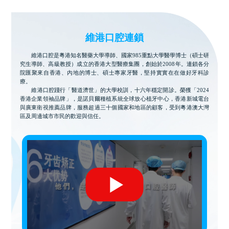
維港口腔連鎖
維港口腔是粵港知名醫藥大學導師、國家985重點大學醫學博士（碩士研
究生導師、高級教授）成立的香港大型醫療集團，創始於2008年。連鎖各分
院匯聚來自香港、內地的博士、碩士專家牙醫，堅持實實在在做好牙科診
療。
維港口腔踐行「醫道濟世」的大學校訓，十六年穩定開診。榮獲「2024
香港企業領袖品牌」，是諾貝爾種植系統全球放心植牙中心，香港新城電台
與廣東衛視推薦品牌，服務超過三十個國家和地區的顧客，受到粵港澳大灣
區及周邊城市市民的歡迎與信任。