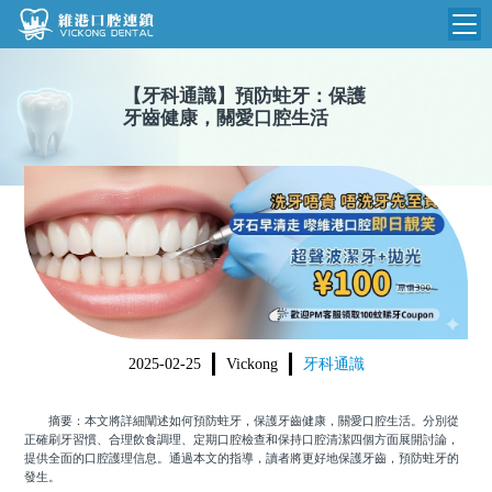
維港首頁
【
牙科通識
】
預防蛀牙：保護
牙齒健康，關愛口腔生活
維港簡介
品牌介紹
收費標準
N
環境設備
收費總表
醫院新聞
醫生團隊
植牙收費
根管收費
門診時間
美學收費
2025-02-25
Vickong
牙科通識
就醫指引
常規收費
摘要：本文將詳細闡述如何預防蛀牙，保護牙齒健康，關愛口腔生活。分別從
箍牙收費
正確刷牙習慣、合理飲食調理、定期口腔檢查和保持口腔清潔四個方面展開討論，
提供全面的口腔護理信息。通過本文的指導，讀者將更好地保護牙齒，預防蛀牙的
發生。