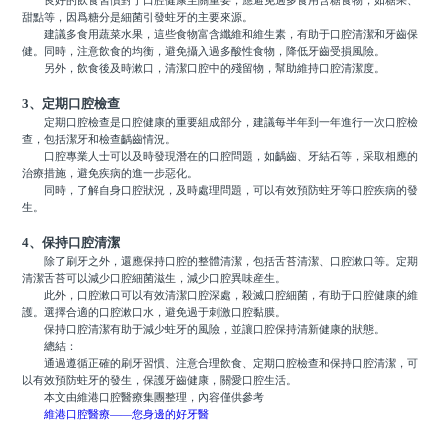
良好的飲食習慣對于口腔健康至關重要，應避免過多食用含糖食物，如糖果、
甜點等，因爲糖分是細菌引發蛀牙的主要來源。
建議多食用蔬菜水果，這些食物富含纖維和維生素，有助于口腔清潔和牙齒保
健。同時，注意飲食的均衡，避免攝入過多酸性食物，降低牙齒受損風險。
另外，飲食後及時漱口，清潔口腔中的殘留物，幫助維持口腔清潔度。
3、定期口腔檢查
定期口腔檢查是口腔健康的重要組成部分，建議每半年到一年進行一次口腔檢
查，包括潔牙和檢查齲齒情況。
口腔專業人士可以及時發現潛在的口腔問題，如齲齒、牙結石等，采取相應的
治療措施，避免疾病的進一步惡化。
同時，了解自身口腔狀況，及時處理問題，可以有效預防蛀牙等口腔疾病的發
生。
4、保持口腔清潔
除了刷牙之外，還應保持口腔的整體清潔，包括舌苔清潔、口腔漱口等。定期
清潔舌苔可以減少口腔細菌滋生，減少口腔異味産生。
此外，口腔漱口可以有效清潔口腔深處，殺滅口腔細菌，有助于口腔健康的維
護。選擇合適的口腔漱口水，避免過于刺激口腔黏膜。
保持口腔清潔有助于減少蛀牙的風險，並讓口腔保持清新健康的狀態。
總結：
通過遵循正確的刷牙習慣、注意合理飲食、定期口腔檢查和保持口腔清潔，可
以有效預防蛀牙的發生，保護牙齒健康，關愛口腔生活。
本文由維港口腔醫療集團整理，內容僅供參考
維港口腔醫療——您身邊的好牙醫