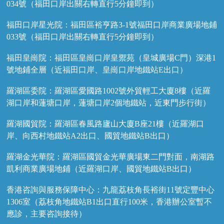
034號（福田口岸出關右轉直行5分鐘即到）
福田口岸星光院：福田區裕亨路3-1號福田口岸商業廣場地鋪
033號（福田口岸出關右轉直行5分鐘即到）
福田皇崗院：福田區皇崗口岸皇禦苑（皇城廣場C門）深港1
號地鋪全層（近福田口岸、皇崗口岸地鐵站E出口）
羅湖區委院：羅湖區愛國路1002號外貿輕工大廈8樓（近羅
湖口岸和蓮塘口岸，蓮塘口岸2個地鐵站，近東門步行街）
羅湖國貿院：羅湖區春風路廬山大廈B座21樓（近羅湖口
岸、向西村地鐵站A2出口、國貿地鐵站B出口）
羅湖金光華院：羅湖區國貿金光華廣場東二門對面，南湖路
凱利商業廣場地鋪（近羅湖口岸、國貿地鐵站B出口）
香港咨詢與服務保障中心：九龍荔枝角長裕街11號定豐中心
1306室（荔枝角地鐵站B1出口直行100米，香港辦公室暫不
應診，主要咨詢接待）