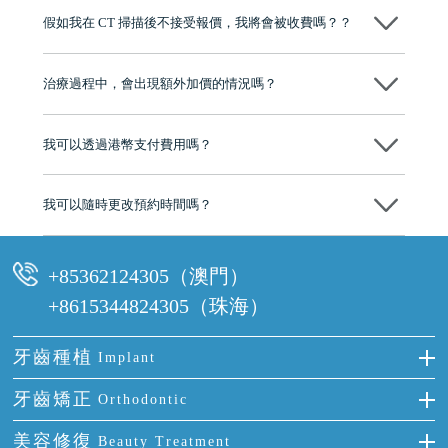
博士碩士高資歷牙醫，十七年穩定開診。榮獲「2024香港企業領袖品
假如我在 CT 掃描後不接受報價，我將會被收費嗎？？
牌」、「2025香港企業領袖品牌」，是諾貝爾種植系統全球放心植牙中
心，香港新城電台與廣東衛視推薦品牌
不會！只要未開始實際服務之前，你不會被收取任何費用。
至今已服務超過三十個國家和地區的顧客，受到粵港澳大灣區及周邊城
市市民極高的口碑評價及信任推薦 珠海、深圳設有八大分院，香港亦設
治療過程中，會出現額外加價的情況嗎？
有咨詢及服務保障中心，有任何問題都可以隨時預約免費咨詢，讓人十
分放心
不會，治療前我們會詳細說明治療方案及對應的價錢，顧客同意並簽字
後，我們才會正式進行診療服務
我可以透過港幣支付費用嗎？
可以。維港口腔會按照當日匯率轉算收取費用，而匯率會及時告知客人
我可以隨時更改預約時間嗎？
可以，請盡早通過wechat或whatsapp聯絡我們，告知我們你原本預約的
時間及資料，並且重新預約的日期及時段
+85362124305（澳門）
+8615344824305（珠海）
牙齒種植
Implant
種牙
牙齒矯正
Orthodontic
單顆牙缺失
隱形箍牙
美容修復
Beauty Treatment