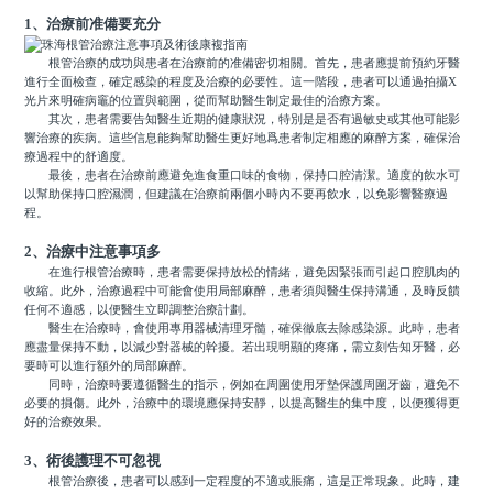
1、治療前准備要充分
根管治療的成功與患者在治療前的准備密切相關。首先，患者應提前預約牙醫
進行全面檢查，確定感染的程度及治療的必要性。這一階段，患者可以通過拍攝X
光片來明確病竈的位置與範圍，從而幫助醫生制定最佳的治療方案。
其次，患者需要告知醫生近期的健康狀況，特別是是否有過敏史或其他可能影
響治療的疾病。這些信息能夠幫助醫生更好地爲患者制定相應的麻醉方案，確保治
療過程中的舒適度。
最後，患者在治療前應避免進食重口味的食物，保持口腔清潔。適度的飲水可
以幫助保持口腔濕潤，但建議在治療前兩個小時內不要再飲水，以免影響醫療過
程。
2、治療中注意事項多
在進行根管治療時，患者需要保持放松的情緒，避免因緊張而引起口腔肌肉的
收縮。此外，治療過程中可能會使用局部麻醉，患者須與醫生保持溝通，及時反饋
任何不適感，以便醫生立即調整治療計劃。
醫生在治療時，會使用專用器械清理牙髓，確保徹底去除感染源。此時，患者
應盡量保持不動，以減少對器械的幹擾。若出現明顯的疼痛，需立刻告知牙醫，必
要時可以進行額外的局部麻醉。
同時，治療時要遵循醫生的指示，例如在周圍使用牙墊保護周圍牙齒，避免不
必要的損傷。此外，治療中的環境應保持安靜，以提高醫生的集中度，以便獲得更
好的治療效果。
3、術後護理不可忽視
根管治療後，患者可以感到一定程度的不適或脹痛，這是正常現象。此時，建