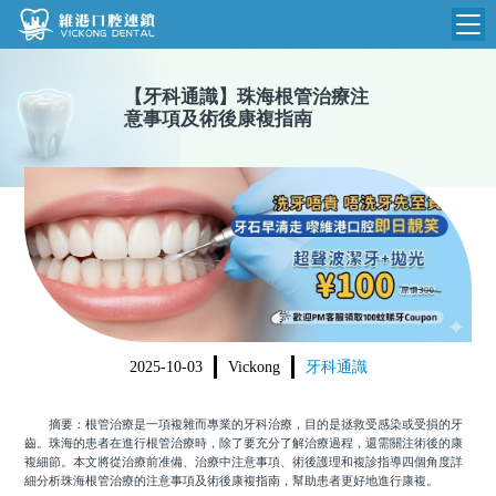
維港首頁
【
牙科通識
】
珠海根管治療注
意事項及術後康複指南
維港簡介
品牌介紹
收費標準
N
環境設備
收費總表
醫院新聞
醫生團隊
植牙收費
根管收費
門診時間
美學收費
2025-10-03
Vickong
牙科通識
就醫指引
常規收費
摘要：根管治療是一項複雜而專業的牙科治療，目的是拯救受感染或受損的牙
箍牙收費
齒。珠海的患者在進行根管治療時，除了要充分了解治療過程，還需關注術後的康
複細節。本文將從治療前准備、治療中注意事項、術後護理和複診指導四個角度詳
細分析珠海根管治療的注意事項及術後康複指南，幫助患者更好地進行康複。