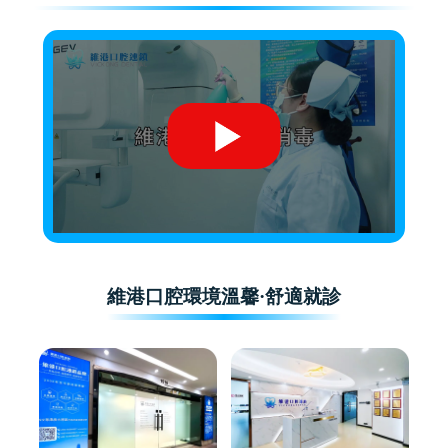
維港口腔環境溫馨·舒適就診