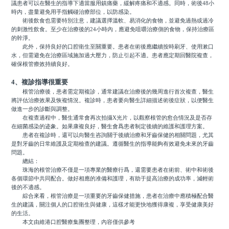
議患者可以在醫生的指導下適當服用鎮痛藥，緩解疼痛和不適感。同時，術後48小
時內，盡量避免用手指觸碰治療部位，以防感染。
術後飲食也需要特別注意，建議選擇溫軟、易消化的食物，並避免過熱或過冷
的刺激性飲食。至少在治療後的24小時內，應避免咀嚼治療側的食物，保持治療區
的幹淨。
此外，保持良好的口腔衛生至關重要。患者在術後應繼續按時刷牙、使用漱口
水，但需避免在治療區域施加過大壓力，防止引起不適。患者應定期回醫院複查，
確保根管療效持續良好。
4、複診指導很重要
根管治療後，患者需定期複診，通常建議在治療後的幾周進行首次複查，醫生
將評估治療效果及恢複情況。複診時，患者要向醫生詳細描述術後症狀，以便醫生
做進一步的診斷與調整。
在複查過程中，醫生通常會再次拍攝X光片，以觀察根管的愈合情況及是否存
在細菌感染的迹象。如果康複良好，醫生會爲患者制定後續的維護和護理方案。
患者在複診時，還可以向醫生咨詢關于後續治療和牙齒保健的相關問題，尤其
是對牙齒的日常維護及定期檢查的建議。遵循醫生的指導能夠有效避免未來的牙齒
問題。
總結：
珠海的根管治療不僅是一項專業的醫療行爲，還需要患者在術前、術中和術後
各個環節中共同配合。做好相應的准備和護理，有助于提高治療的成功率，減輕術
後的不適感。
綜合來看，根管治療是一項重要的牙齒保健措施，患者在治療中應積極配合醫
生的建議，關注個人的口腔衛生與健康，這樣才能更快地獲得康複，享受健康美好
的生活。
本文由維港口腔醫療集團整理，內容僅供參考