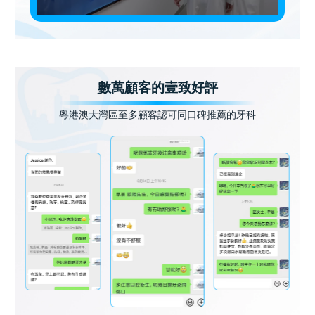
數萬顧客的壹致好評
粵港澳大灣區至多顧客認可同口碑推薦的牙科