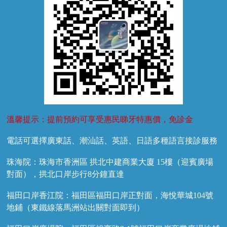
溫馨提示：提前預約可享受惠民睇牙特惠價，免診金
電話可選擇廣東話、潮汕話、英語、日語多種語言接診服務
珠海院：珠海市香洲區 拱北中建商業大廈 15樓（迎賓廣場
對面），拱北口岸步行8分鐘直達
福田口岸香江院：福田區福田口岸正對面，海悅華城104號
地鋪（東鐵線落馬洲站出關對面即到）