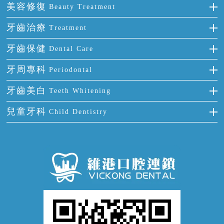
單顆牙缺失
隱形箍牙
美容修復
Beauty Treatment
門牙缺失
前牙反頜
全瓷牙
牙齒治療
Treatment
多顆牙缺失
牙齒擁擠
烤瓷牙
補牙
牙齒保健
Dental Care
半口缺失
牙齒前突
氟斑牙
智齒
正確刷牙
牙周專科
Periodontal
全口缺失
牙齒稀疏
四環素牙
根管治療
全國愛牙日
牙周炎
牙齒美白
Teeth Whitening
活動假牙
拔牙
預防牙病
牙齦出血
冷光美白
兒童牙科
Child Dentistry
牙貼面
牙痛
牙科通識
牙齦炎
洗牙
蛀牙防蛀
口腔潰瘍
口腔異味
牙周病
超聲波潔牙
窩溝封閉
牙齒鬆動
噴砂潔牙
兒童正畸
牙齦萎縮
牙結石
牙外傷
牙菌斑
換牙護理
兒牙診療