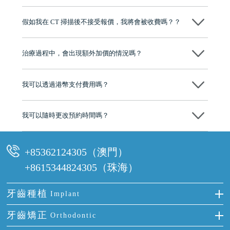
維港口腔踐行「醫道濟世」的大學校訓，各分院匯聚來自香港、內地的
博士碩士高資歷牙醫，十七年穩定開診。榮獲「2024香港企業領袖品
假如我在 CT 掃描後不接受報價，我將會被收費嗎？？
牌」、「2025香港企業領袖品牌」，是諾貝爾種植系統全球放心植牙中
心，香港新城電台與廣東衛視推薦品牌
不會！只要未開始實際服務之前，你不會被收取任何費用。
至今已服務超過三十個國家和地區的顧客，受到粵港澳大灣區及周邊城
市市民極高的口碑評價及信任推薦 珠海、深圳設有八大分院，香港亦設
治療過程中，會出現額外加價的情況嗎？
有咨詢及服務保障中心，有任何問題都可以隨時預約免費咨詢，讓人十
分放心
不會，治療前我們會詳細說明治療方案及對應的價錢，顧客同意並簽字
後，我們才會正式進行診療服務
我可以透過港幣支付費用嗎？
可以。維港口腔會按照當日匯率轉算收取費用，而匯率會及時告知客人
我可以隨時更改預約時間嗎？
可以，請盡早通過wechat或whatsapp聯絡我們，告知我們你原本預約的
時間及資料，並且重新預約的日期及時段
+85362124305（澳門）
+8615344824305（珠海）
牙齒種植
Implant
種牙
牙齒矯正
Orthodontic