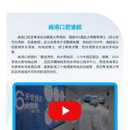
維港口腔連鎖
維港口腔是粵港知名醫藥大學導師、國家985重點大學醫學博士（碩士研
究生導師、高級教授）成立的香港大型醫療集團，創始於2008年。連鎖各分
院匯聚來自香港、內地的博士、碩士專家牙醫，堅持實實在在做好牙科診
療。
維港口腔踐行「醫道濟世」的大學校訓，十六年穩定開診。榮獲「2024
香港企業領袖品牌」，是諾貝爾種植系統全球放心植牙中心，香港新城電台
與廣東衛視推薦品牌，服務超過三十個國家和地區的顧客，受到粵港澳大灣
區及周邊城市市民的歡迎與信任。