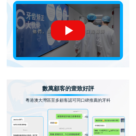
數萬顧客的壹致好評
粵港澳大灣區至多顧客認可同口碑推薦的牙科