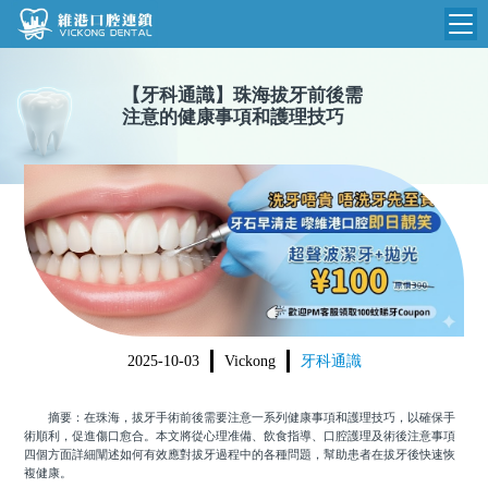
維港首頁
【
牙科通識
】
珠海拔牙前後需
注意的健康事項和護理技巧
維港簡介
品牌介紹
收費標準
N
環境設備
收費總表
醫院新聞
醫生團隊
植牙收費
根管收費
門診時間
美學收費
2025-10-03
Vickong
牙科通識
就醫指引
常規收費
摘要：在珠海，拔牙手術前後需要注意一系列健康事項和護理技巧，以確保手
箍牙收費
術順利，促進傷口愈合。本文將從心理准備、飲食指導、口腔護理及術後注意事項
四個方面詳細闡述如何有效應對拔牙過程中的各種問題，幫助患者在拔牙後快速恢
複健康。