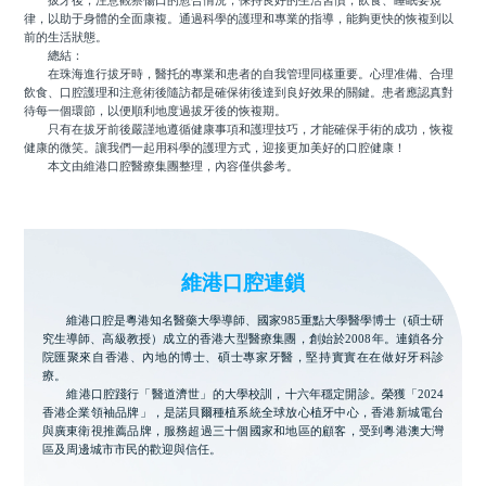
拔牙後，注意觀察傷口的愈合情況，保持良好的生活習慣，飲食、睡眠要規
律，以助于身體的全面康複。通過科學的護理和專業的指導，能夠更快的恢複到以
前的生活狀態。
總結：
在珠海進行拔牙時，醫托的專業和患者的自我管理同樣重要。心理准備、合理
飲食、口腔護理和注意術後隨訪都是確保術後達到良好效果的關鍵。患者應認真對
待每一個環節，以便順利地度過拔牙後的恢複期。
只有在拔牙前後嚴謹地遵循健康事項和護理技巧，才能確保手術的成功，恢複
健康的微笑。讓我們一起用科學的護理方式，迎接更加美好的口腔健康！
本文由維港口腔醫療集團整理，內容僅供參考。
維港口腔連鎖
維港口腔是粵港知名醫藥大學導師、國家985重點大學醫學博士（碩士研
究生導師、高級教授）成立的香港大型醫療集團，創始於2008年。連鎖各分
院匯聚來自香港、內地的博士、碩士專家牙醫，堅持實實在在做好牙科診
療。
維港口腔踐行「醫道濟世」的大學校訓，十六年穩定開診。榮獲「2024
香港企業領袖品牌」，是諾貝爾種植系統全球放心植牙中心，香港新城電台
與廣東衛視推薦品牌，服務超過三十個國家和地區的顧客，受到粵港澳大灣
區及周邊城市市民的歡迎與信任。