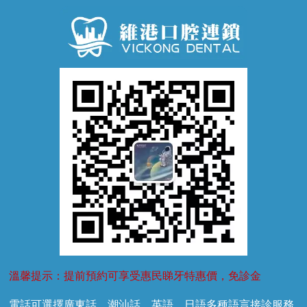
牙周病
超聲波潔牙
窩溝封閉
牙齒鬆動
噴砂潔牙
兒童正畸
牙齦萎縮
牙結石
牙外傷
牙菌斑
換牙護理
兒牙診療
溫馨提示：提前預約可享受惠民睇牙特惠價，免診金
電話可選擇廣東話、潮汕話、英語、日語多種語言接診服務