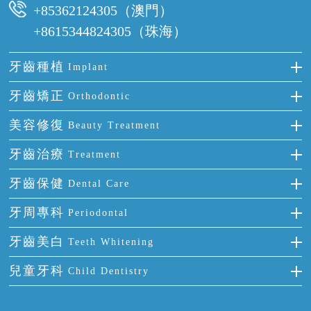
+85362124305（澳門）
+8615344824305（珠海）
牙齒種植
Implant
種牙
牙齒矯正
Orthodontic
單顆牙缺失
隱形箍牙
美容修復
Beauty Treatment
門牙缺失
前牙反頜
全瓷牙
牙齒治療
Treatment
多顆牙缺失
牙齒擁擠
烤瓷牙
補牙
牙齒保健
Dental Care
半口缺失
牙齒前突
氟斑牙
智齒
正確刷牙
牙周專科
Periodontal
全口缺失
牙齒稀疏
四環素牙
根管治療
全國愛牙日
牙周炎
牙齒美白
Teeth Whitening
活動假牙
拔牙
預防牙病
牙齦出血
冷光美白
兒童牙科
Child Dentistry
牙貼面
牙痛
牙科通識
牙齦炎
洗牙
蛀牙防蛀
口腔潰瘍
口腔異味