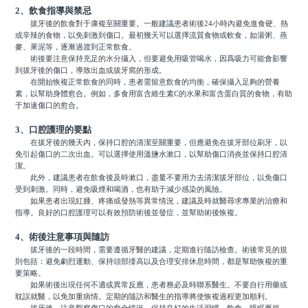
2、飲食指導與禁忌
拔牙後的飲食對于康複至關重要。一般建議患者術後24小時內避免進食硬、熱
或辛辣的食物，以免刺激到傷口。最初幾天可以選擇流質食物或軟食，如湯粥、燕
麥、果泥等，逐漸過渡到正常飲食。
術後要注意保持充足的水分攝入，但要避免用吸管喝水，因爲吸力可能會影響
到拔牙後的傷口，導致出血或拔牙窩的形成。
在開始恢複正常飲食的同時，患者需留意飲食的均衡，確保攝入足夠的營養
素，以幫助身體愈合。例如，多食用富含維生素C的水果和富含蛋白質的食物，有助
于加速傷口的愈合。
3、口腔護理的要點
在拔牙後的幾天內，保持口腔的清潔至關重要，但應避免在拔牙部位刷牙，以
免引起傷口的二次出血。可以選擇使用溫鹽水漱口，以幫助傷口消炎並保持口腔清
潔。
此外，建議患者在飲食後及時漱口，盡量不要用力去清潔拔牙部位，以免傷口
受到刺激。同時，避免吸煙和喝酒，也有助于減少感染的風險。
如果患者出現紅腫、疼痛或發熱等異常情況，建議及時就醫尋求專業的治療和
指導。良好的口腔護理可以有效預防術後並發症，並幫助術後恢複。
4、術後注意事項與隨訪
拔牙後的一段時間，需要遵循牙醫的建議，定期進行隨訪檢查。術後常見的規
則包括：避免劇烈運動、保持頭部擡高以及合理安排休息時間，都是幫助恢複的重
要策略。
如果術後出現任何不適或異常反應，患者務必及時聯系醫生。不要自行用藥或
耽誤就醫，以免加重病情。定期的隨訪和醫生的指導將使恢複過程更加順利。