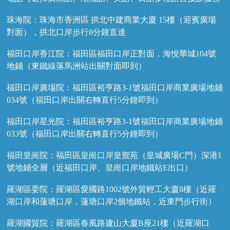
珠海院：珠海市香洲區 拱北中建商業大廈 15樓（迎賓廣場
對面），拱北口岸步行8分鐘直達
福田口岸香江院：福田區福田口岸正對面，海悅華城104號
地鋪（東鐵線落馬洲站出關對面即到）
福田口岸廣場院：福田區裕亨路3-1號福田口岸商業廣場地鋪
034號（福田口岸出關右轉直行5分鐘即到）
福田口岸星光院：福田區裕亨路3-1號福田口岸商業廣場地鋪
033號（福田口岸出關右轉直行5分鐘即到）
福田皇崗院：福田區皇崗口岸皇禦苑（皇城廣場C門）深港1
號地鋪全層（近福田口岸、皇崗口岸地鐵站E出口）
羅湖區委院：羅湖區愛國路1002號外貿輕工大廈8樓（近羅
湖口岸和蓮塘口岸，蓮塘口岸2個地鐵站，近東門步行街）
羅湖國貿院：羅湖區春風路廬山大廈B座21樓（近羅湖口