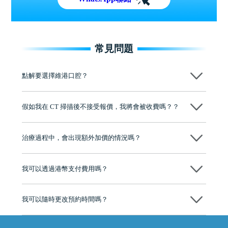
常見問題
點解要選擇維港口腔？
維港口腔踐行「醫道濟世」的大學校訓，各分院匯聚來自香港、內地的
博士碩士高資歷牙醫，十七年穩定開診。榮獲「2024香港企業領袖品
假如我在 CT 掃描後不接受報價，我將會被收費嗎？？
牌」、「2025香港企業領袖品牌」，是諾貝爾種植系統全球放心植牙中
心，香港新城電台與廣東衛視推薦品牌
不會！只要未開始實際服務之前，你不會被收取任何費用。
至今已服務超過三十個國家和地區的顧客，受到粵港澳大灣區及周邊城
市市民極高的口碑評價及信任推薦 珠海、深圳設有八大分院，香港亦設
治療過程中，會出現額外加價的情況嗎？
有咨詢及服務保障中心，有任何問題都可以隨時預約免費咨詢，讓人十
分放心
不會，治療前我們會詳細說明治療方案及對應的價錢，顧客同意並簽字
後，我們才會正式進行診療服務
我可以透過港幣支付費用嗎？
可以。維港口腔會按照當日匯率轉算收取費用，而匯率會及時告知客人
我可以隨時更改預約時間嗎？
可以，請盡早通過wechat或whatsapp聯絡我們，告知我們你原本預約的
時間及資料，並且重新預約的日期及時段