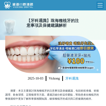
維港首頁
【
牙科通識
】
珠海種植牙的注
意事項及保健建議解析
維港簡介
品牌介紹
收費標準
N
環境設備
收費總表
醫院新聞
醫生團隊
植牙收費
根管收費
門診時間
美學收費
2025-10-03
Vickong
牙科通識
就醫指引
常規收費
摘要：本文主要探討珠海種植牙的注意事項及保健建議，包括術前准備、術後
箍牙收費
護理、飲食習慣、定期複查等方面。通過詳細分析這些要點，幫助患者在種植牙的
整個過程中更加了解和掌握相關知識，確保種植牙的成功與口腔健康的維持。