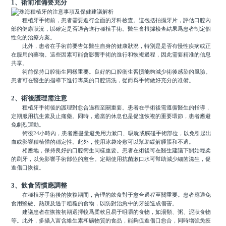
1、術前准備要充分
種植牙手術前，患者需要進行全面的牙科檢查。這包括拍攝牙片，評估口腔內
部的健康狀況，以確定是否適合進行種植手術。醫生會根據檢查結果爲患者制定個
性化的治療方案。
此外，患者在手術前要告知醫生自身的健康狀況，特別是是否有慢性疾病或正
在服用的藥物。這些因素可能會影響手術的進行和恢複過程，因此需要精准的信息
共享。
術前保持口腔衛生同樣重要。良好的口腔衛生習慣能夠減少術後感染的風險。
患者可在醫生的指導下進行專業的口腔清洗，從而爲手術做好充分的准備。
2、術後護理需注意
種植牙手術後的護理對愈合過程至關重要。患者在手術後需遵循醫生的指導，
定期服用抗生素及止痛藥。同時，適當的休息也是促進恢複的重要環節，患者應避
免劇烈運動。
術後24小時內，患者應盡量避免用力漱口、吸吮或觸碰手術部位，以免引起出
血或影響種植體的穩定性。此外，使用冰袋冷敷可以幫助緩解腫脹和不適。
相應地，保持良好的口腔衛生同樣重要。患者在術後可在醫生建議下開始輕柔
的刷牙，以免影響手術部位的愈合。定期使用抗菌漱口水可幫助減少細菌滋生，促
進傷口恢複。
3、飲食習慣應調整
在種植牙手術後的恢複期間，合理的飲食對于愈合過程至關重要。患者應避免
食用堅硬、熱辣及過于粗糙的食物，以防對治愈中的牙齒造成傷害。
建議患者在恢複初期選擇較爲柔軟且易于咀嚼的食物，如湯類、粥、泥狀食物
等。此外，多攝入富含維生素和礦物質的食品，能夠促進傷口愈合，同時增強免疫