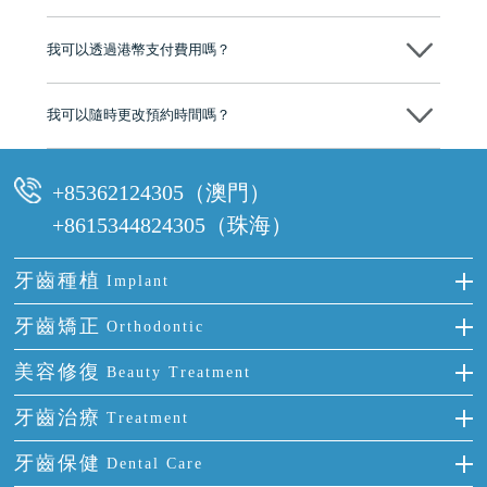
分放心
不會，治療前我們會詳細說明治療方案及對應的價錢，顧客同意並簽字
後，我們才會正式進行診療服務
我可以透過港幣支付費用嗎？
可以。維港口腔會按照當日匯率轉算收取費用，而匯率會及時告知客人
我可以隨時更改預約時間嗎？
可以，請盡早通過wechat或whatsapp聯絡我們，告知我們你原本預約的
時間及資料，並且重新預約的日期及時段
+85362124305（澳門）
+8615344824305（珠海）
牙齒種植
Implant
種牙
牙齒矯正
Orthodontic
單顆牙缺失
隱形箍牙
美容修復
Beauty Treatment
門牙缺失
前牙反頜
全瓷牙
牙齒治療
Treatment
多顆牙缺失
牙齒擁擠
烤瓷牙
補牙
牙齒保健
Dental Care
半口缺失
牙齒前突