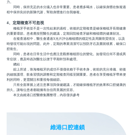
力。
同時，保持充足的水分攝入也非常重要。患者應多喝水，以確保身體在恢複過
程中保持良好的新陳代謝，幫助身體進行自我修複。
4、定期複查不可忽視
種植牙手術並不是一次性結束的過程，術後的定期複查是確保種植牙長期健康
的重要環節。患者應按照醫生的建議，定期回院檢查牙龈和種植體的健康狀況。
在複查過程中，醫生會通過X光片評估種植體的穩定性及周圍骨質情況，以及
時發現可能出現的問題。此外，定期的專業清潔可以預防牙石及菌斑積累，確保口
腔衛生。
同時，患者在日常生活中也應注意觀察種植部位的變化。如發現任何不適或異
常症狀，應及時咨詢醫生以便于早期幹預和處理。
總結：
綜上所述，珠海種植牙的成功不僅僅依賴于手術本身，術前的充分准備、術後
的細致護理、飲食習慣的調整和定期複查同樣至關重要。患者在享受種植牙帶來便
利的同時，更需關注和重視每個細節。
只有全面掌握上述注意事項與保健建議，才能確保種植牙的效果和口腔健康的
持久。讓每位患者都能擁有自信而美麗的笑容。
本文由維港口腔醫療集團整理，內容僅供參考
維港口腔連鎖