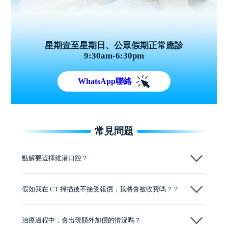
星期壹至星期日、公眾假期正常應診
9:30am-6:30pm
WhatsApp聯絡
常見問題
點解要選擇維港口腔？
維港口腔踐行「醫道濟世」的大學校訓，各分院匯聚來自香港、內地的
博士碩士高資歷牙醫，十七年穩定開診。榮獲「2024香港企業領袖品
假如我在 CT 掃描後不接受報價，我將會被收費嗎？？
牌」、「2025香港企業領袖品牌」，是諾貝爾種植系統全球放心植牙中
心，香港新城電台與廣東衛視推薦品牌
不會！只要未開始實際服務之前，你不會被收取任何費用。
至今已服務超過三十個國家和地區的顧客，受到粵港澳大灣區及周邊城
市市民極高的口碑評價及信任推薦 珠海、深圳設有八大分院，香港亦設
治療過程中，會出現額外加價的情況嗎？
有咨詢及服務保障中心，有任何問題都可以隨時預約免費咨詢，讓人十