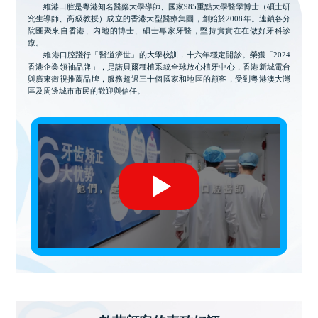
維港口腔是粵港知名醫藥大學導師、國家985重點大學醫學博士（碩士研
究生導師、高級教授）成立的香港大型醫療集團，創始於2008年。連鎖各分
院匯聚來自香港、內地的博士、碩士專家牙醫，堅持實實在在做好牙科診
療。
維港口腔踐行「醫道濟世」的大學校訓，十六年穩定開診。榮獲「2024
香港企業領袖品牌」，是諾貝爾種植系統全球放心植牙中心，香港新城電台
與廣東衛視推薦品牌，服務超過三十個國家和地區的顧客，受到粵港澳大灣
區及周邊城市市民的歡迎與信任。