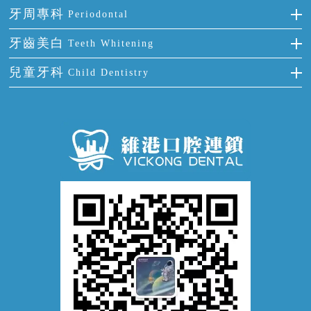
氟斑牙
智齒
正確刷牙
牙周專科
Periodontal
全口缺失
牙齒稀疏
四環素牙
根管治療
全國愛牙日
牙周炎
牙齒美白
Teeth Whitening
活動假牙
拔牙
預防牙病
牙齦出血
冷光美白
兒童牙科
Child Dentistry
牙貼面
牙痛
牙科通識
牙齦炎
洗牙
蛀牙防蛀
口腔潰瘍
口腔異味
牙周病
超聲波潔牙
窩溝封閉
牙齒鬆動
噴砂潔牙
兒童正畸
牙齦萎縮
牙結石
牙外傷
牙菌斑
換牙護理
兒牙診療