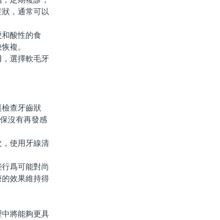
症狀，通常可以
硬和酸性的食
快恢複。
，選擇軟毛牙
檢查牙齒狀
確保沒有再發感
，使用牙線清
行爲可能對尚
療的效果維持得
中將能夠更具