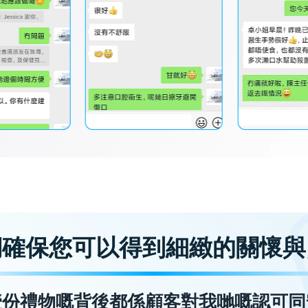
們確保您可以得到細緻的關懷與
壹份禮物嘅背後都係顧客對我哋嘅認可同