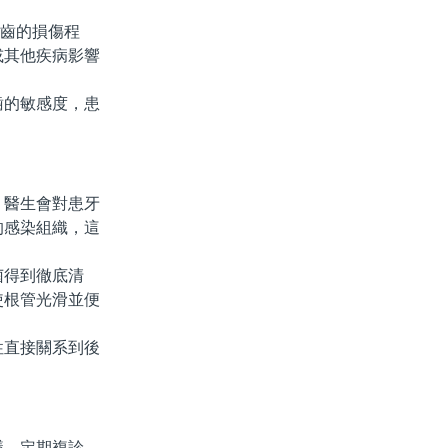
齒的損傷程
或其他疾病影響
的敏感度，患
醫生會對患牙
的感染組織，這
得到徹底清
使根管光滑並便
直接關系到後
，定期複診，