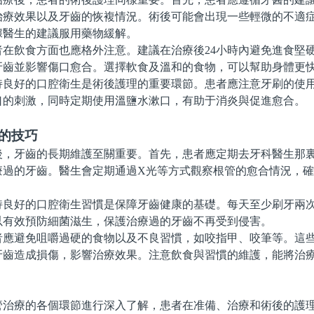
治療效果以及牙齒的恢複情況。術後可能會出現一些輕微的不適
據醫生的建議服用藥物緩解。
飲食方面也應格外注意。建議在治療後24小時內避免進食堅
牙齒並影響傷口愈合。選擇軟食及溫和的食物，可以幫助身體更
好的口腔衛生是術後護理的重要環節。患者應注意牙刷的使用
口的刺激，同時定期使用溫鹽水漱口，有助于消炎與促進愈合。
的技巧
牙齒的長期維護至關重要。首先，患者應定期去牙科醫生那裏
療過的牙齒。醫生會定期通過X光等方式觀察根管的愈合情況，
好的口腔衛生習慣是保障牙齒健康的基礎。每天至少刷牙兩次
以有效預防細菌滋生，保護治療過的牙齒不再受到侵害。
避免咀嚼過硬的食物以及不良習慣，如咬指甲、咬筆等。這些
牙齒造成損傷，影響治療效果。注意飲食與習慣的維護，能將治
療的各個環節進行深入了解，患者在准備、治療和術後的護理