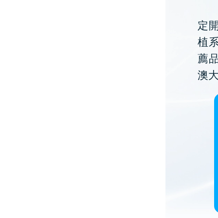
定開
植
薦
澳