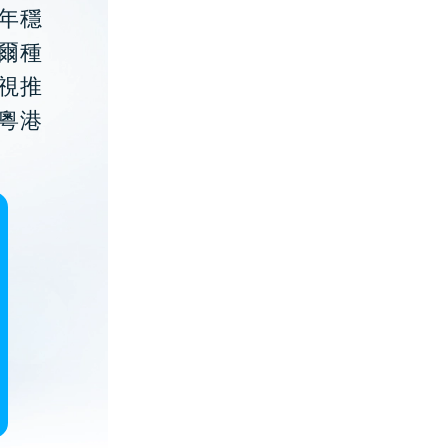
年穩
貝爾種
視推
粵港