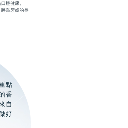
進口腔健康。
將爲牙齒的長
重點
的香
聚來自
做好