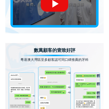
數萬顧客的壹致好評
粵港澳大灣區至多顧客認可同口碑推薦的牙科