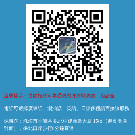
牙外傷
牙菌斑
換牙護理
兒牙診療
溫馨提示：提前預約可享受惠民睇牙特惠價，免診金
電話可選擇廣東話、潮汕話、英語、日語多種語言接診服務
珠海院：珠海市香洲區 拱北中建商業大廈 15樓（迎賓廣場
對面），拱北口岸步行8分鐘直達