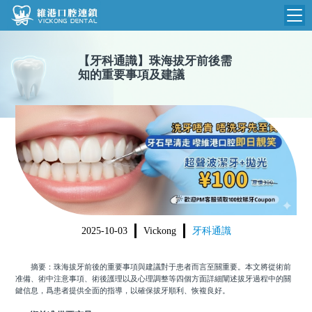
維港首頁
【
牙科通識
】
珠海拔牙前後需
知的重要事項及建議
維港簡介
品牌介紹
收費標準
N
環境設備
收費總表
醫院新聞
醫生團隊
植牙收費
根管收費
門診時間
美學收費
2025-10-03
Vickong
牙科通識
就醫指引
常規收費
摘要：珠海拔牙前後的重要事項與建議對于患者而言至關重要。本文將從術前
箍牙收費
准備、術中注意事項、術後護理以及心理調整等四個方面詳細闡述拔牙過程中的關
鍵信息，爲患者提供全面的指導，以確保拔牙順利、恢複良好。