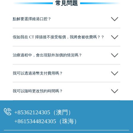
常見問題
點解要選擇維港口腔？
維港口腔踐行「醫道濟世」的大學校訓，各分院匯聚來自香港、內地的
博士碩士高資歷牙醫，十七年穩定開診。榮獲「2024香港企業領袖品
假如我在 CT 掃描後不接受報價，我將會被收費嗎？？
牌」、「2025香港企業領袖品牌」，是諾貝爾種植系統全球放心植牙中
心，香港新城電台與廣東衛視推薦品牌
不會！只要未開始實際服務之前，你不會被收取任何費用。
至今已服務超過三十個國家和地區的顧客，受到粵港澳大灣區及周邊城
市市民極高的口碑評價及信任推薦 珠海、深圳設有八大分院，香港亦設
治療過程中，會出現額外加價的情況嗎？
有咨詢及服務保障中心，有任何問題都可以隨時預約免費咨詢，讓人十
分放心
不會，治療前我們會詳細說明治療方案及對應的價錢，顧客同意並簽字
後，我們才會正式進行診療服務
我可以透過港幣支付費用嗎？
可以。維港口腔會按照當日匯率轉算收取費用，而匯率會及時告知客人
我可以隨時更改預約時間嗎？
可以，請盡早通過wechat或whatsapp聯絡我們，告知我們你原本預約的
時間及資料，並且重新預約的日期及時段
+85362124305（澳門）
+8615344824305（珠海）