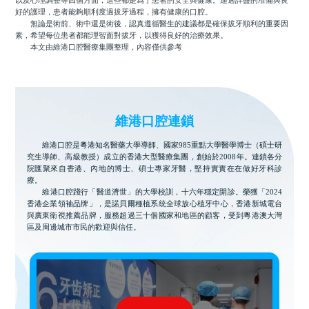
以及心理調整等四個方面，這些都是爲了患者的安全與健康。通過詳盡的准備與良
好的護理，患者能夠順利度過拔牙過程，擁有健康的口腔。
無論是術前、術中還是術後，認真遵循醫生的建議都是確保拔牙順利的重要因
素，希望每位患者都能理智面對拔牙，以獲得良好的治療效果。
本文由維港口腔醫療集團整理，內容僅供參考
維港口腔連鎖
維港口腔是粵港知名醫藥大學導師、國家985重點大學醫學博士（碩士研
究生導師、高級教授）成立的香港大型醫療集團，創始於2008年。連鎖各分
院匯聚來自香港、內地的博士、碩士專家牙醫，堅持實實在在做好牙科診
療。
維港口腔踐行「醫道濟世」的大學校訓，十六年穩定開診。榮獲「2024
香港企業領袖品牌」，是諾貝爾種植系統全球放心植牙中心，香港新城電台
與廣東衛視推薦品牌，服務超過三十個國家和地區的顧客，受到粵港澳大灣
區及周邊城市市民的歡迎與信任。