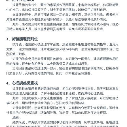
拔牙手術的進行中，醫生的專業操作至關重要，患者應全程配合。務必聽從醫
生的指示，比如保持口腔正位，減少不必要的移動，以確保手術順利進行。
在拔牙過程中，患者可能會感到一定的壓力和不適，這是正常現象。患者使用
局部麻醉後應注意不要隨意吞咽麻醉藥水，以免引發誤吸或其他意外情況。
此外，患者要及時向醫生報告自身的感受，如果感到異常疼痛或不適時，務必
及時告知專業人員，以便盡快得到妥善處理，避免出現不必要的並發症。
3、術後護理要到位
拔牙後，適當的術後護理非常必要。患者應在手術後遵循醫生的指導，避免用
力漱口，減少出血風險。通常建議在拔牙後24小時內，盡量避免劇烈運動和過于激
烈的漱口動作。
術後的飲食也是患者需要關注的部分。在術後的一兩天內，建議選擇溫軟易咀
嚼的食物，避免硬食和熱食，以免刺激傷口造成出血或感染。
定期回診也是術後護理的一部分，醫生會密切觀察傷口的恢複情況，以確保傷
口愈合良好，及時處理可能的問題。因此，按時複診至關重要。
4、心理調整需重視
拔牙往往會讓患者感到緊張與焦慮，所以心理調整也很重要。患者可以通過與
醫生或護理人員的溝通，了解手術的必要性和過程，從而減輕心理負擔。
此時，與朋友或家人的交流也很重要，多了解他人拔牙的經驗，可以幫助自己
放松心情，增強對整個過程的信心，預防術後的負面情緒。
術後恢複期間，患者應保持樂觀的態度，以積極的心態面對恢複過程，適時進
行簡單的心理放松訓練，諸如深呼吸、冥想等，幫助自己順利度過恢複期。
總結：
總的來說，珠海拔牙前後需知的事項包括術前准備、術中注意事項、術後護理