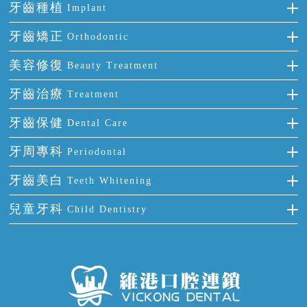
牙齒種植
Implant
種牙
牙齒矯正
Orthodontic
單顆牙缺失
隱形箍牙
美容修復
Beauty Treatment
門牙缺失
前牙反頜
全瓷牙
牙齒治療
Treatment
多顆牙缺失
牙齒擁擠
烤瓷牙
補牙
牙齒保健
Dental Care
半口缺失
牙齒前突
氟斑牙
智齒
正確刷牙
牙周專科
Periodontal
全口缺失
牙齒稀疏
四環素牙
根管治療
全國愛牙日
牙周炎
牙齒美白
Teeth Whitening
活動假牙
拔牙
預防牙病
牙齦出血
冷光美白
兒童牙科
Child Dentistry
牙貼面
牙痛
牙科通識
牙齦炎
洗牙
蛀牙防蛀
口腔潰瘍
口腔異味
牙周病
超聲波潔牙
窩溝封閉
牙齒鬆動
噴砂潔牙
兒童正畸
牙齦萎縮
牙結石