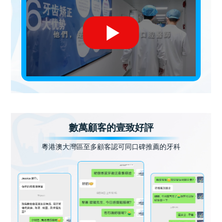
數萬顧客的壹致好評
粵港澳大灣區至多顧客認可同口碑推薦的牙科