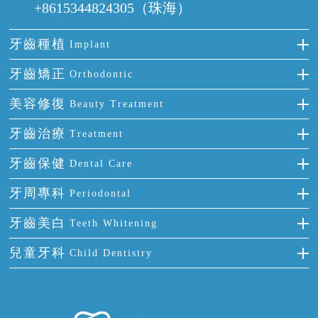
+8615344824305（珠海）
牙齒種植
Implant
種牙
牙齒矯正
Orthodontic
單顆牙缺失
隱形箍牙
美容修復
Beauty Treatment
門牙缺失
前牙反頜
全瓷牙
牙齒治療
Treatment
多顆牙缺失
牙齒擁擠
烤瓷牙
補牙
牙齒保健
Dental Care
半口缺失
牙齒前突
氟斑牙
智齒
正確刷牙
牙周專科
Periodontal
全口缺失
牙齒稀疏
四環素牙
根管治療
全國愛牙日
牙周炎
牙齒美白
Teeth Whitening
活動假牙
拔牙
預防牙病
牙齦出血
冷光美白
兒童牙科
Child Dentistry
牙貼面
牙痛
牙科通識
牙齦炎
洗牙
蛀牙防蛀
口腔潰瘍
口腔異味
牙周病
超聲波潔牙
窩溝封閉