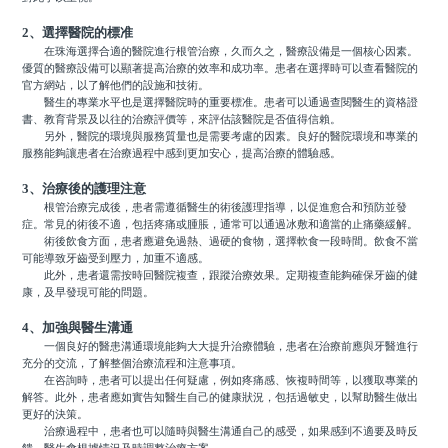
2、選擇醫院的標准
在珠海選擇合適的醫院進行根管治療，久而久之，醫療設備是一個核心因素。
優質的醫療設備可以顯著提高治療的效率和成功率。患者在選擇時可以查看醫院的
官方網站，以了解他們的設施和技術。
醫生的專業水平也是選擇醫院時的重要標准。患者可以通過查閱醫生的資格證
書、教育背景及以往的治療評價等，來評估該醫院是否值得信賴。
另外，醫院的環境與服務質量也是需要考慮的因素。良好的醫院環境和專業的
服務能夠讓患者在治療過程中感到更加安心，提高治療的體驗感。
3、治療後的護理注意
根管治療完成後，患者需遵循醫生的術後護理指導，以促進愈合和預防並發
症。常見的術後不適，包括疼痛或腫脹，通常可以通過冰敷和適當的止痛藥緩解。
術後飲食方面，患者應避免過熱、過硬的食物，選擇軟食一段時間。飲食不當
可能導致牙齒受到壓力，加重不適感。
此外，患者還需按時回醫院複查，跟蹤治療效果。定期複查能夠確保牙齒的健
康，及早發現可能的問題。
4、加強與醫生溝通
一個良好的醫患溝通環境能夠大大提升治療體驗，患者在治療前應與牙醫進行
充分的交流，了解整個治療流程和注意事項。
在咨詢時，患者可以提出任何疑慮，例如疼痛感、恢複時間等，以獲取專業的
解答。此外，患者應如實告知醫生自己的健康狀況，包括過敏史，以幫助醫生做出
更好的決策。
治療過程中，患者也可以隨時與醫生溝通自己的感受，如果感到不適要及時反