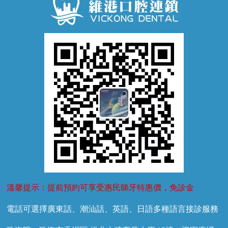
牙齒鬆動
噴砂潔牙
兒童正畸
牙齦萎縮
牙結石
牙外傷
牙菌斑
換牙護理
兒牙診療
溫馨提示：提前預約可享受惠民睇牙特惠價，免診金
電話可選擇廣東話、潮汕話、英語、日語多種語言接診服務