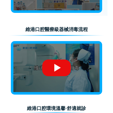
維港口腔醫療級器械消毒流程
維港口腔環境溫馨·舒適就診