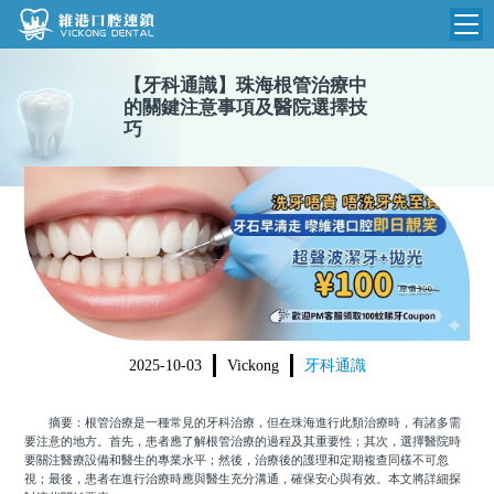
【
牙科通識
】
珠海根管治療中
維港首頁
的關鍵注意事項及醫院選擇技
巧
維港簡介
品牌介紹
收費標準
N
環境設備
收費總表
醫院新聞
醫生團隊
植牙收費
根管收費
門診時間
美學收費
2025-10-03
Vickong
牙科通識
就醫指引
常規收費
摘要：根管治療是一種常見的牙科治療，但在珠海進行此類治療時，有諸多需
箍牙收費
要注意的地方。首先，患者應了解根管治療的過程及其重要性；其次，選擇醫院時
要關注醫療設備和醫生的專業水平；然後，治療後的護理和定期複查同樣不可忽
視；最後，患者在進行治療時應與醫生充分溝通，確保安心與有效。本文將詳細探