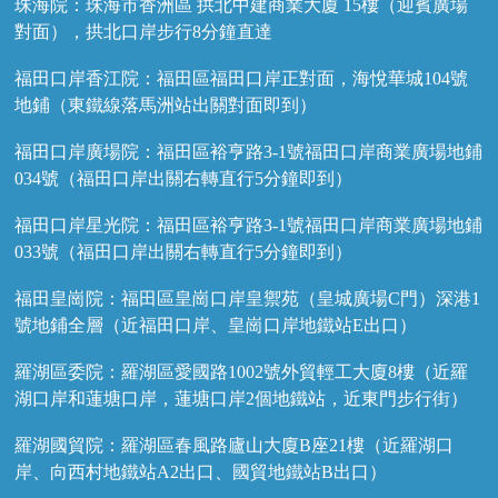
珠海院：珠海市香洲區 拱北中建商業大廈 15樓（迎賓廣場
對面），拱北口岸步行8分鐘直達
福田口岸香江院：福田區福田口岸正對面，海悅華城104號
地鋪（東鐵線落馬洲站出關對面即到）
福田口岸廣場院：福田區裕亨路3-1號福田口岸商業廣場地鋪
034號（福田口岸出關右轉直行5分鐘即到）
福田口岸星光院：福田區裕亨路3-1號福田口岸商業廣場地鋪
033號（福田口岸出關右轉直行5分鐘即到）
福田皇崗院：福田區皇崗口岸皇禦苑（皇城廣場C門）深港1
號地鋪全層（近福田口岸、皇崗口岸地鐵站E出口）
羅湖區委院：羅湖區愛國路1002號外貿輕工大廈8樓（近羅
湖口岸和蓮塘口岸，蓮塘口岸2個地鐵站，近東門步行街）
羅湖國貿院：羅湖區春風路廬山大廈B座21樓（近羅湖口
岸、向西村地鐵站A2出口、國貿地鐵站B出口）