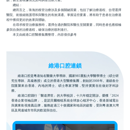
饋，醫生會根據情況及時調整治療方案。
總結：
總而言之，珠海的根管治療涉及多個關鍵因素，包括了解治療過程、合理選擇
醫院、術後細致護理和與醫生的有效溝通。掌握這些要素，將有助于患者在治療過
程中獲得更好的效果與體驗。
在尋求根管治療服務時，選擇合適的醫院和醫生至關重要，同時患者也應積極
參與自身的治療過程，確保治療的順利進行。
本文由維港口腔醫療集團整理，內容僅供參考
維港口腔連鎖
維港口腔是粵港知名醫藥大學導師、國家985重點大學醫學博士（碩士研
究生導師、高級教授）成立的香港大型醫療集團，創始於2008年。連鎖各分
院匯聚來自香港、內地的博士、碩士專家牙醫，堅持實實在在做好牙科診
療。
維港口腔踐行「醫道濟世」的大學校訓，十六年穩定開診。榮獲「2024
香港企業領袖品牌」，是諾貝爾種植系統全球放心植牙中心，香港新城電台
與廣東衛視推薦品牌，服務超過三十個國家和地區的顧客，受到粵港澳大灣
區及周邊城市市民的歡迎與信任。