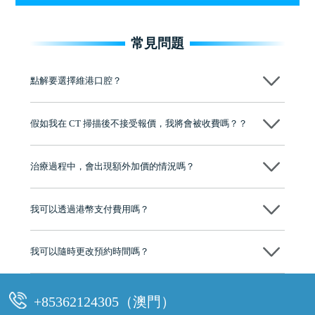
常見問題
點解要選擇維港口腔？
維港口腔踐行「醫道濟世」的大學校訓，各分院匯聚來自香港、內地的
博士碩士高資歷牙醫，十七年穩定開診。榮獲「2024香港企業領袖品
假如我在 CT 掃描後不接受報價，我將會被收費嗎？？
牌」、「2025香港企業領袖品牌」，是諾貝爾種植系統全球放心植牙中
心，香港新城電台與廣東衛視推薦品牌
不會！只要未開始實際服務之前，你不會被收取任何費用。
至今已服務超過三十個國家和地區的顧客，受到粵港澳大灣區及周邊城
市市民極高的口碑評價及信任推薦 珠海、深圳設有八大分院，香港亦設
治療過程中，會出現額外加價的情況嗎？
有咨詢及服務保障中心，有任何問題都可以隨時預約免費咨詢，讓人十
分放心
不會，治療前我們會詳細說明治療方案及對應的價錢，顧客同意並簽字
後，我們才會正式進行診療服務
我可以透過港幣支付費用嗎？
可以。維港口腔會按照當日匯率轉算收取費用，而匯率會及時告知客人
我可以隨時更改預約時間嗎？
可以，請盡早通過wechat或whatsapp聯絡我們，告知我們你原本預約的
時間及資料，並且重新預約的日期及時段
+85362124305（澳門）