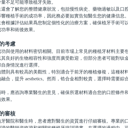
骨量不足可能導致植牙失敗。
會了解您的整體健康狀況，包括慢性病史、藥物過敏以及口腔
影響種植手術的成功率，因此務必要如實告知醫生您的健康信息
根據評估結果爲您制定個性化的治療方案，確保植牙手術可以
成功率和術後效果。
的考慮
與使用的材料密切相關。目前市場上常見的種植牙材料主要包
以其良好的生物相容性和強度而廣受歡迎，但部分患者可能對钛
據自身情況進行選擇。
則具有較高的美觀性，特別適合于前牙的種植修複，這種材料
融合，提升 aesthetics。然而，锆合金相對較貴，選擇時需要
，應咨詢專業醫生的意見，確保所選材料適合您的口腔條件和
植效果。
的審核
醫院和醫生時，患者應對醫生的資質進行仔細審核。專業的口
認證的醫師資格證和相關的種植牙培訓證書。在選擇的過程中，