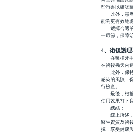
些證書以確認
此外，患者還
能夠更有效地
選擇合適的醫
一環節，保障
4、術後護
在種植牙手術
在術後幾天內
此外，保持良
感染的風險，
行檢查。
最後，根據醫
使用效果打下
總結：
綜上所述，珠
醫生資質及術
擇，享受健康