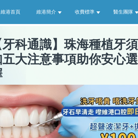
維港首頁
維港簡介
收費標準
醫生團隊
【
牙科通識
】
珠海種植牙須
知五大注意事項助你安心選
擇