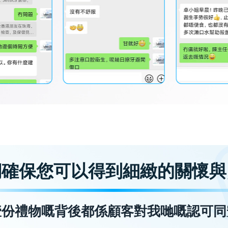
們確保您可以得到細緻的關懷與
壹份禮物嘅背後都係顧客對我哋嘅認可同