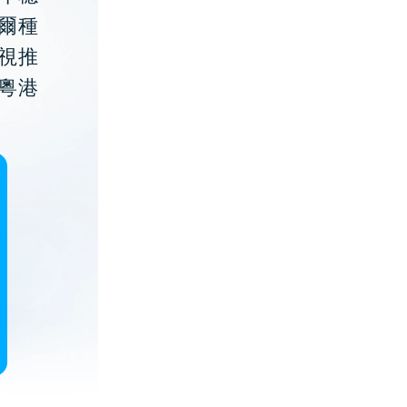
貝爾種
視推
粵港