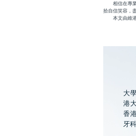
相信在專業醫
拾自信笑容，
本文由維港口
大
港大
香
牙