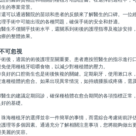
醫生的專業背景。
可以通過醫院的苗頭和患者的反饋來了解醫生的口碑。一位經
處理手術中可能出現的各種問題，確保手術的安全和舒適。
生不僅關乎技術水平，還關系到術後的護理指導及複診安排，
治療的整體效果。
理不可忽視
後，適當的術後護理至關重要。患者應按照醫生的指示進行口
避免使用種植牙咀嚼食物，以減少對種植體的壓力。
好的口腔衛生也是術後恢複的關鍵。定期刷牙，使用漱口水，
促進種植體的愈合。如果出現異常情況，如持續腫脹或疼痛，需
生的建議定期回診，確保種植體在愈合期間的各項指標正常，
良好的基礎。
海種植牙的選擇並非一件簡單的事情，而需綜合考慮術前評估
後護理等多個因素。通過充分了解相關注意事項，您將能夠做出
與美麗的笑容。