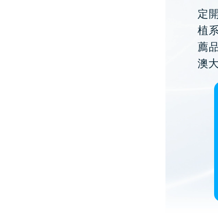
定開
植
薦
澳