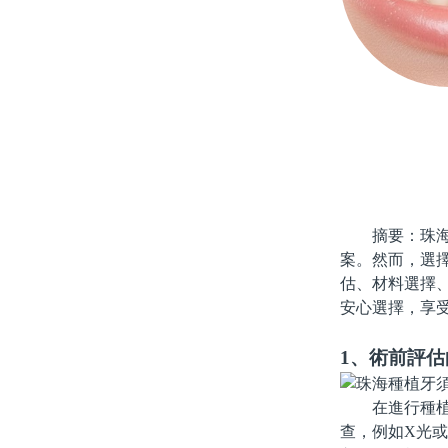
摘要：珠海種
案。然而，選
估、材料選擇
安心選擇，享
1、術前評
在進行種植牙
查，例如X光