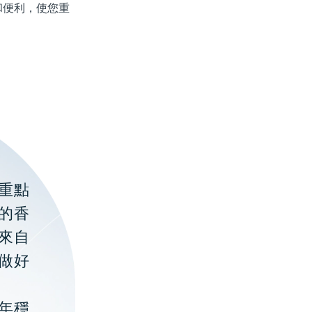
便利，使您重
重點
的香
聚來自
做好
年穩