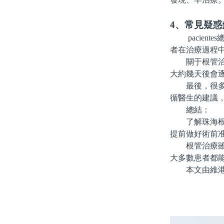
4、常見疑惑
pacient
者在治療過程
關于根管治療
大約幾天後會
最後，很多人
循醫生的建議
總結：
了解珠海根管
提前做好術前
根管治療雖然
大多數患者都
本文由維港口