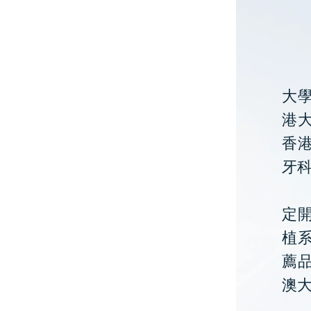
大
港大
香
牙
定開
植
薦
澳