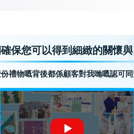
們確保您可以得到細緻的關懷與
壹份禮物嘅背後都係顧客對我哋嘅認可同