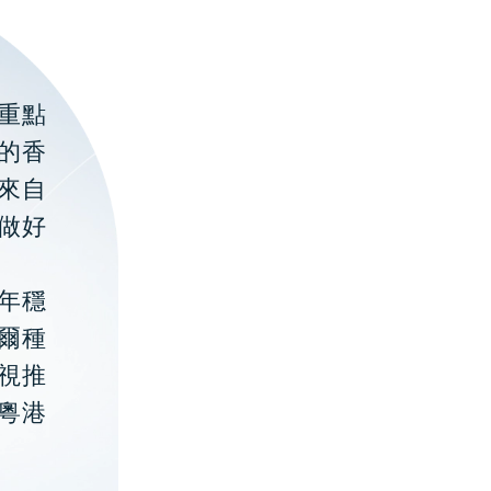
重點
的香
聚來自
做好
年穩
貝爾種
視推
粵港