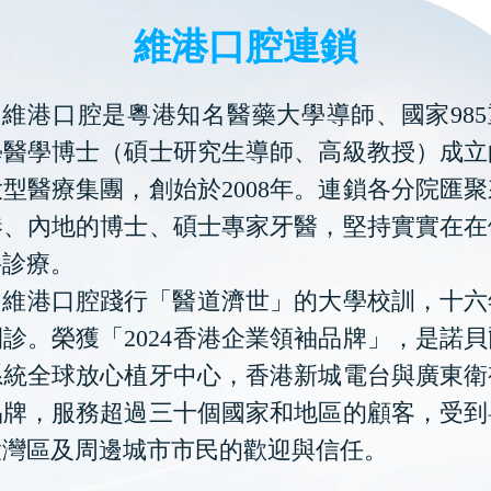
維港口腔連鎖
維港口腔是粵港知名醫藥大學導師、國家985
學醫學博士（碩士研究生導師、高級教授）成立
型醫療集團，創始於2008年。連鎖各分院匯
港、內地的博士、碩士專家牙醫，堅持實實在在
科診療。
維港口腔踐行「醫道濟世」的大學校訓，十六
診。榮獲「2024香港企業領袖品牌」，是諾
系統全球放心植牙中心，香港新城電台與廣東衛
品牌，服務超過三十個國家和地區的顧客，受到
大灣區及周邊城市市民的歡迎與信任。