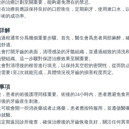
效的治療計劃至關重要，能夠避免潛在的禁忌。
治療前應該保持良好的口腔衛生，定期刷牙，使用漱口水，以
手術的成功率。
詳解
程通常分爲幾個重要步驟。首先，醫生會爲患者局部麻醉，確
到舒適。
打開牙齒的表面，清理感染的牙髓組織，並通過細致的清洗和
病變組織。這一步驟對保證治療效果至關重要。
對清理後的根管進行填充，以保持其空腔的密閉性，從而防止
般需要1至2次就能完成，具體情況視牙齒的損害程度而定。
事項
患者的術後護理同樣重要。術後的24小時內，患者應避免食
療後的牙齒産生刺激。
能會開一些消炎藥或者止痛藥，患者應按時服用，並遵循醫囑
時就醫。
期返回診所複查，確保治療後的牙齒恢複良好，關注任何異常
。