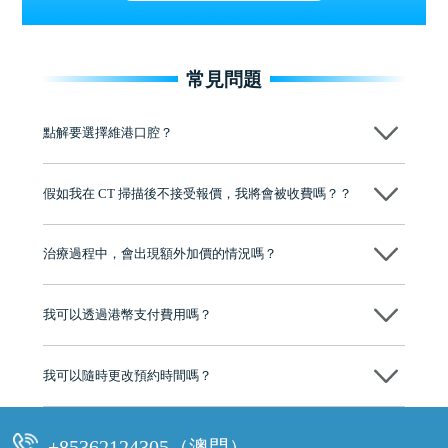
常見問題
點解要選擇維港口腔？
維港口腔踐行「醫道濟世」的大學校訓，各分院匯聚來自香港、內地的
博士碩士高資歷牙醫，十七年穩定開診。榮獲「2024香港企業領袖品
假如我在 CT 掃描後不接受報價，我將會被收費嗎？？
牌」、「2025香港企業領袖品牌」，是諾貝爾種植系統全球放心植牙中
心，香港新城電台與廣東衛視推薦品牌
不會！只要未開始實際服務之前，你不會被收取任何費用。
至今已服務超過三十個國家和地區的顧客，受到粵港澳大灣區及周邊城
市市民極高的口碑評價及信任推薦 珠海、深圳設有八大分院，香港亦設
治療過程中，會出現額外加價的情況嗎？
有咨詢及服務保障中心，有任何問題都可以隨時預約免費咨詢，讓人十
分放心
不會，治療前我們會詳細說明治療方案及對應的價錢，顧客同意並簽字
後，我們才會正式進行診療服務
我可以透過港幣支付費用嗎？
可以。維港口腔會按照當日匯率轉算收取費用，而匯率會及時告知客人
我可以隨時更改預約時間嗎？
可以，請盡早通過wechat或whatsapp聯絡我們，告知我們你原本預約的
時間及資料，並且重新預約的日期及時段
+85362124305（澳門）