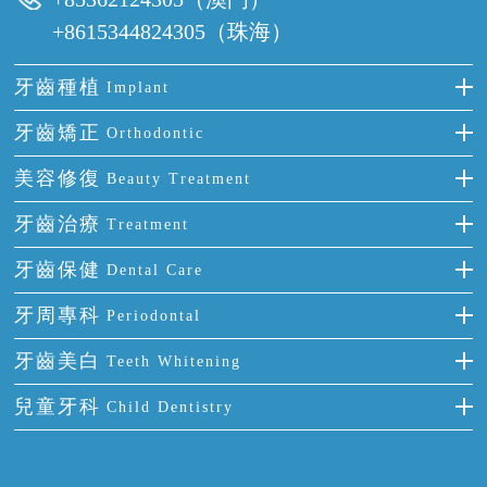
+8615344824305（珠海）
牙齒種植
Implant
種牙
牙齒矯正
Orthodontic
單顆牙缺失
隱形箍牙
美容修復
Beauty Treatment
門牙缺失
前牙反頜
全瓷牙
牙齒治療
Treatment
多顆牙缺失
牙齒擁擠
烤瓷牙
補牙
牙齒保健
Dental Care
半口缺失
牙齒前突
氟斑牙
智齒
正確刷牙
牙周專科
Periodontal
全口缺失
牙齒稀疏
四環素牙
根管治療
全國愛牙日
牙周炎
牙齒美白
Teeth Whitening
活動假牙
拔牙
預防牙病
牙齦出血
冷光美白
兒童牙科
Child Dentistry
牙貼面
牙痛
牙科通識
牙齦炎
洗牙
蛀牙防蛀
口腔潰瘍
口腔異味
牙周病
超聲波潔牙
窩溝封閉