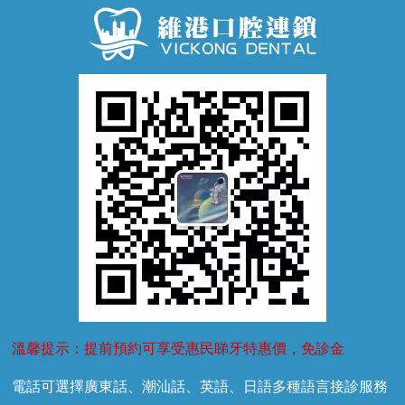
牙齒鬆動
噴砂潔牙
兒童正畸
牙齦萎縮
牙結石
牙外傷
牙菌斑
換牙護理
兒牙診療
溫馨提示：提前預約可享受惠民睇牙特惠價，免診金
電話可選擇廣東話、潮汕話、英語、日語多種語言接診服務