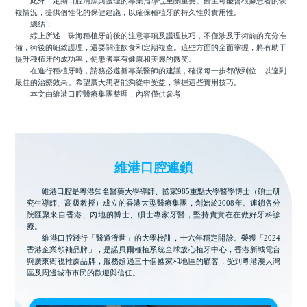
此外，定期口腔清潔與護理的專業指導也至關重要。醫生可能會根據患者的恢
複情況，提供個性化的保健建議，以確保種植牙的持久性與實用性。
總結：
綜上所述，珠海種植牙前後的注意事項及護理技巧，不僅涉及手術前的充分准
備，術後的細致護理，還要關注飲食和定期複查。這些方面的全面掌握，將有助于
提升種植牙的成功率，使患者享有健康和美麗的微笑。
在進行種植牙時，請務必遵循專業醫師的建議，確保每一步都做到位，以達到
最佳的治療效果。希望廣大患者能夠從中受益，掌握這些實用技巧。
本文由維港口腔醫療集團整理，內容僅供參考
維港口腔連鎖
維港口腔是粵港知名醫藥大學導師、國家985重點大學醫學博士（碩士研
究生導師、高級教授）成立的香港大型醫療集團，創始於2008年。連鎖各分
院匯聚來自香港、內地的博士、碩士專家牙醫，堅持實實在在做好牙科診
療。
維港口腔踐行「醫道濟世」的大學校訓，十六年穩定開診。榮獲「2024
香港企業領袖品牌」，是諾貝爾種植系統全球放心植牙中心，香港新城電台
與廣東衛視推薦品牌，服務超過三十個國家和地區的顧客，受到粵港澳大灣
區及周邊城市市民的歡迎與信任。