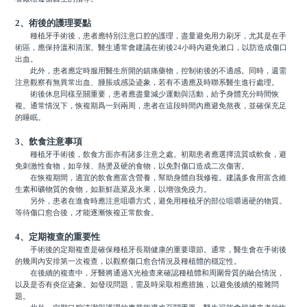
2、術後的護理要點
種植牙手術後，患者應特別注意口腔的護理，盡量避免用力刷牙，尤其是在手
術區，應保持溫和清潔。醫生通常會建議在術後24小時內避免漱口，以防造成傷口
出血。
此外，患者應定時服用醫生所開的鎮痛藥物，控制術後的不適感。同時，還需
注意觀察有無異常出血、腫脹或感染迹象，若有不適應及時聯系醫生進行處理。
術後休息同樣至關重要，患者應盡量減少運動與活動，給予身體充分時間恢
複。通常情況下，恢複期爲一到兩周，患者在這段時間內應避免熬夜，並確保充足
的睡眠。
3、飲食注意事項
種植牙手術後，飲食方面亦有諸多注意之處。初期患者應選擇流質或軟食，避
免刺激性食物，如辛辣、熱燙及硬的食物，以免對傷口造成二次傷害。
在恢複期間，適宜的飲食應富含營養，幫助身體自我修複。建議多食用富含維
生素和礦物質的食物，如新鮮蔬菜及水果，以增強免疫力。
另外，患者在進食時應注意咀嚼方式，避免用種植牙的部位咀嚼過硬的物質。
等待傷口愈合後，才能逐漸恢複正常飲食。
4、定期複查的重要性
手術後的定期複查是確保種植牙長期健康的重要環節。通常，醫生會在手術後
的幾周內安排第一次複查，以觀察傷口愈合情況及種植體的穩定性。
在後續的複查中，牙醫將通過X光檢查來確認種植體和周圍骨質的融合情況，
以及是否有炎症迹象。如發現問題，需及時采取相應措施，以避免後續的複雜問
題。