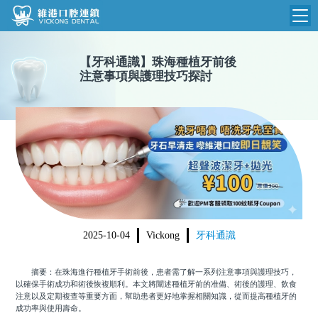
維港首頁
【
牙科通識
】
珠海種植牙前後
注意事項與護理技巧探討
維港簡介
品牌介紹
收費標準
N
環境設備
收費總表
醫院新聞
醫生團隊
植牙收費
根管收費
門診時間
美學收費
2025-10-04
Vickong
牙科通識
就醫指引
常規收費
摘要：在珠海進行種植牙手術前後，患者需了解一系列注意事項與護理技巧，
箍牙收費
以確保手術成功和術後恢複順利。本文將闡述種植牙前的准備、術後的護理、飲食
注意以及定期複查等重要方面，幫助患者更好地掌握相關知識，從而提高種植牙的
成功率與使用壽命。