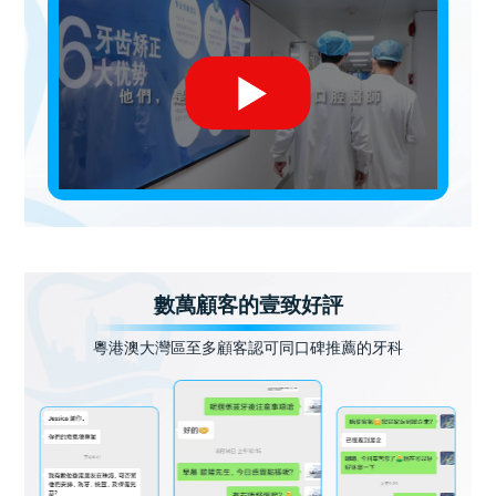
數萬顧客的壹致好評
粵港澳大灣區至多顧客認可同口碑推薦的牙科