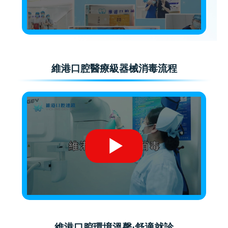
維港口腔醫療級器械消毒流程
維港口腔環境溫馨·舒適就診