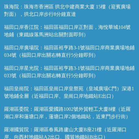
珠海院：珠海市香洲區 拱北中建商業大廈 15樓（迎賓廣場
對面），拱北口岸步行8分鐘直達
福田口岸香江院：福田區福田口岸正對面，海悅華城104號
地鋪（東鐵線落馬洲站出關對面即到）
福田口岸廣場院：福田區裕亨路3-1號福田口岸商業廣場地鋪
034號（福田口岸出關右轉直行5分鐘即到）
福田口岸星光院：福田區裕亨路3-1號福田口岸商業廣場地鋪
033號（福田口岸出關右轉直行5分鐘即到）
福田皇崗院：福田區皇崗口岸皇禦苑（皇城廣場C門）深港1
號地鋪全層（近福田口岸、皇崗口岸地鐵站E出口）
羅湖區委院：羅湖區愛國路1002號外貿輕工大廈8樓（近羅
湖口岸和蓮塘口岸，蓮塘口岸2個地鐵站，近東門步行街）
羅湖國貿院：羅湖區春風路廬山大廈B座21樓（近羅湖口
岸、向西村地鐵站A2出口、國貿地鐵站B出口）