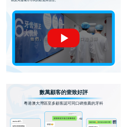
數萬顧客的壹致好評
粵港澳大灣區至多顧客認可同口碑推薦的牙科