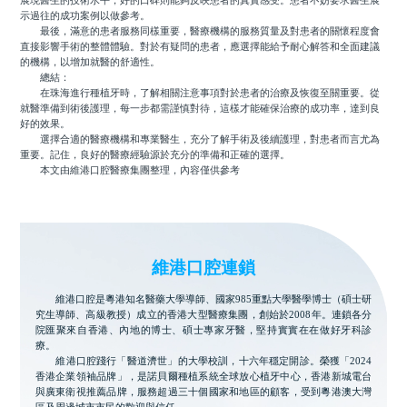
展現醫生的技術水平，好的口碑則能夠反映患者的真實感受。患者不妨要求醫生展
示過往的成功案例以做參考。
最後，滿意的患者服務同樣重要，醫療機構的服務質量及對患者的關懷程度會
直接影響手術的整體體驗。對於有疑問的患者，應選擇能給予耐心解答和全面建議
的機構，以增加就醫的舒適性。
總結：
在珠海進行種植牙時，了解相關注意事項對於患者的治療及恢復至關重要。從
就醫準備到術後護理，每一步都需謹慎對待，這樣才能確保治療的成功率，達到良
好的效果。
選擇合適的醫療機構和專業醫生，充分了解手術及後續護理，對患者而言尤為
重要。記住，良好的醫療經驗源於充分的準備和正確的選擇。
本文由維港口腔醫療集團整理，內容僅供參考
維港口腔連鎖
維港口腔是粵港知名醫藥大學導師、國家985重點大學醫學博士（碩士研
究生導師、高級教授）成立的香港大型醫療集團，創始於2008年。連鎖各分
院匯聚來自香港、內地的博士、碩士專家牙醫，堅持實實在在做好牙科診
療。
維港口腔踐行「醫道濟世」的大學校訓，十六年穩定開診。榮獲「2024
香港企業領袖品牌」，是諾貝爾種植系統全球放心植牙中心，香港新城電台
與廣東衛視推薦品牌，服務超過三十個國家和地區的顧客，受到粵港澳大灣
區及周邊城市市民的歡迎與信任。