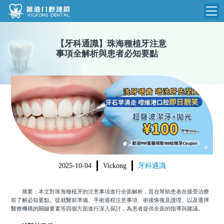
維港首頁
【
牙科通識
】
珠海種植牙注意
事項全解析與患者必知要點
維港簡介
品牌介紹
收費標準
N
環境設備
收費總表
醫院新聞
醫生團隊
植牙收費
根管收費
門診時間
美學收費
2025-10-04
Vickong
牙科通識
就醫指引
常規收費
摘要：本文對珠海種植牙的注意事項進行全面解析，旨在幫助患者在接受治療
箍牙收費
前了解必知要點。從就醫前準備、手術過程注意事項、術後恢復及護理、以及選擇
醫療機構的關鍵要素等四個方面進行深入探討，為患者提供全面的指導與建議。