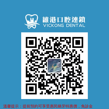
牙齦炎
洗牙
蛀牙防蛀
口腔潰瘍
口腔異味
牙周病
超聲波潔牙
窩溝封閉
牙齒鬆動
噴砂潔牙
兒童正畸
牙齦萎縮
牙結石
牙外傷
牙菌斑
換牙護理
兒牙診療
溫馨提示：提前預約可享受惠民睇牙特惠價，免診金