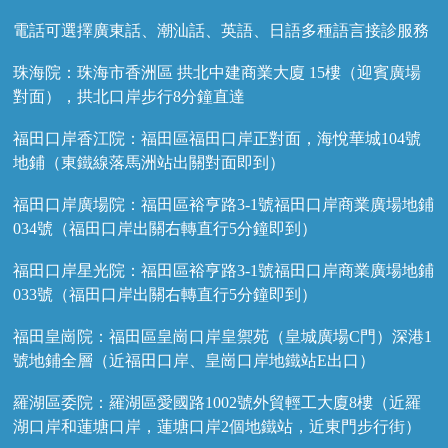
電話可選擇廣東話、潮汕話、英語、日語多種語言接診服務
珠海院：珠海市香洲區 拱北中建商業大廈 15樓（迎賓廣場
對面），拱北口岸步行8分鐘直達
福田口岸香江院：福田區福田口岸正對面，海悅華城104號
地鋪（東鐵線落馬洲站出關對面即到）
福田口岸廣場院：福田區裕亨路3-1號福田口岸商業廣場地鋪
034號（福田口岸出關右轉直行5分鐘即到）
福田口岸星光院：福田區裕亨路3-1號福田口岸商業廣場地鋪
033號（福田口岸出關右轉直行5分鐘即到）
福田皇崗院：福田區皇崗口岸皇禦苑（皇城廣場C門）深港1
號地鋪全層（近福田口岸、皇崗口岸地鐵站E出口）
羅湖區委院：羅湖區愛國路1002號外貿輕工大廈8樓（近羅
湖口岸和蓮塘口岸，蓮塘口岸2個地鐵站，近東門步行街）