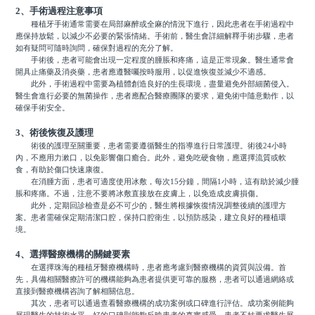
2、手術過程注意事項
種植牙手術通常需要在局部麻醉或全麻的情況下進行，因此患者在手術過程中
應保持放鬆，以減少不必要的緊張情緒。手術前，醫生會詳細解釋手術步驟，患者
如有疑問可隨時詢問，確保對過程的充分了解。
手術後，患者可能會出現一定程度的腫脹和疼痛，這是正常現象。醫生通常會
開具止痛藥及消炎藥，患者應遵醫囑按時服用，以促進恢復並減少不適感。
此外，手術過程中需要為植體創造良好的生長環境，盡量避免外部細菌侵入。
醫生會進行必要的無菌操作，患者應配合醫療團隊的要求，避免術中隨意動作，以
確保手術安全。
3、術後恢復及護理
術後的護理至關重要，患者需要遵循醫生的指導進行日常護理。術後24小時
內，不應用力漱口，以免影響傷口癒合。此外，避免吃硬食物，應選擇流質或軟
食，有助於傷口快速康復。
在消腫方面，患者可適度使用冰敷，每次15分鐘，間隔1小時，這有助於減少腫
脹和疼痛。不過，注意不要將冰敷直接放在皮膚上，以免造成皮膚損傷。
此外，定期回診檢查是必不可少的，醫生將根據恢復情況調整後續的護理方
案。患者需確保定期清潔口腔，保持口腔衛生，以預防感染，建立良好的種植環
境。
4、選擇醫療機構的關鍵要素
在選擇珠海的種植牙醫療機構時，患者應考慮到醫療機構的資質與設備。首
先，具備相關醫療許可的機構能夠為患者提供更可靠的服務，患者可以通過網絡或
直接到醫療機構咨詢了解相關信息。
其次，患者可以通過查看醫療機構的成功案例或口碑進行評估。成功案例能夠