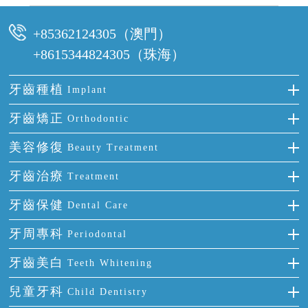
可以，請盡早通過wechat或whatsapp聯絡我們，告知我們你原本預約的
時間及資料，並且重新預約的日期及時段
+85362124305（澳門）
+8615344824305（珠海）
牙齒種植
Implant
種牙
牙齒矯正
Orthodontic
單顆牙缺失
隱形箍牙
美容修復
Beauty Treatment
門牙缺失
前牙反頜
全瓷牙
牙齒治療
Treatment
多顆牙缺失
牙齒擁擠
烤瓷牙
補牙
牙齒保健
Dental Care
半口缺失
牙齒前突
氟斑牙
智齒
正確刷牙
牙周專科
Periodontal
全口缺失
牙齒稀疏
四環素牙
根管治療
全國愛牙日
牙周炎
牙齒美白
Teeth Whitening
活動假牙
拔牙
預防牙病
牙齦出血
冷光美白
兒童牙科
Child Dentistry
牙貼面
牙痛
牙科通識