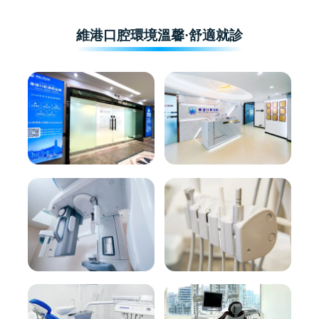
維港口腔環境溫馨·舒適就診