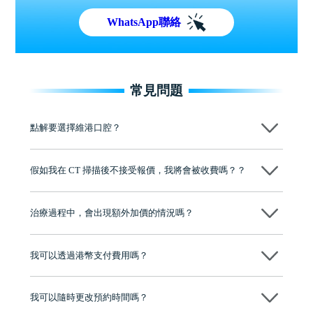
WhatsApp聯絡
常見問題
點解要選擇維港口腔？
維港口腔踐行「醫道濟世」的大學校訓，各分院匯聚來自香港、內地的
博士碩士高資歷牙醫，十七年穩定開診。榮獲「2024香港企業領袖品
假如我在 CT 掃描後不接受報價，我將會被收費嗎？？
牌」、「2025香港企業領袖品牌」，是諾貝爾種植系統全球放心植牙中
心，香港新城電台與廣東衛視推薦品牌
不會！只要未開始實際服務之前，你不會被收取任何費用。
至今已服務超過三十個國家和地區的顧客，受到粵港澳大灣區及周邊城
市市民極高的口碑評價及信任推薦 珠海、深圳設有八大分院，香港亦設
治療過程中，會出現額外加價的情況嗎？
有咨詢及服務保障中心，有任何問題都可以隨時預約免費咨詢，讓人十
分放心
不會，治療前我們會詳細說明治療方案及對應的價錢，顧客同意並簽字
後，我們才會正式進行診療服務
我可以透過港幣支付費用嗎？
可以。維港口腔會按照當日匯率轉算收取費用，而匯率會及時告知客人
我可以隨時更改預約時間嗎？