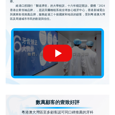
療。
維港口腔踐行「醫道濟世」的大學校訓，十六年穩定開診。榮獲「2024
香港企業領袖品牌」，是諾貝爾種植系統全球放心植牙中心，香港新城電台
與廣東衛視推薦品牌，服務超過三十個國家和地區的顧客，受到粵港澳大灣
區及周邊城市市民的歡迎與信任。
數萬顧客的壹致好評
粵港澳大灣區至多顧客認可同口碑推薦的牙科