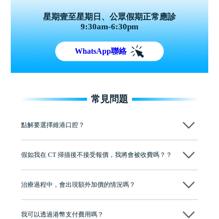
星期壹至星期日、公眾假期正常應診
9:30am-6:30pm
WhatsApp聯絡
常見問題
點解要選擇維港口腔？
維港口腔踐行「醫道濟世」的大學校訓，各分院匯聚來自香港、內地的
博士碩士高資歷牙醫，十七年穩定開診。榮獲「2024香港企業領袖品
假如我在 CT 掃描後不接受報價，我將會被收費嗎？？
牌」、「2025香港企業領袖品牌」，是諾貝爾種植系統全球放心植牙中
心，香港新城電台與廣東衛視推薦品牌
不會！只要未開始實際服務之前，你不會被收取任何費用。
至今已服務超過三十個國家和地區的顧客，受到粵港澳大灣區及周邊城
市市民極高的口碑評價及信任推薦 珠海、深圳設有八大分院，香港亦設
治療過程中，會出現額外加價的情況嗎？
有咨詢及服務保障中心，有任何問題都可以隨時預約免費咨詢，讓人十
分放心
不會，治療前我們會詳細說明治療方案及對應的價錢，顧客同意並簽字
後，我們才會正式進行診療服務
我可以透過港幣支付費用嗎？