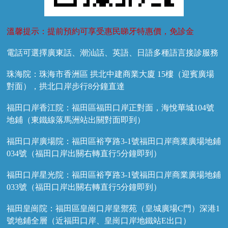
溫馨提示：提前預約可享受惠民睇牙特惠價，免診金
電話可選擇廣東話、潮汕話、英語、日語多種語言接診服務
珠海院：珠海市香洲區 拱北中建商業大廈 15樓（迎賓廣場
對面），拱北口岸步行8分鐘直達
福田口岸香江院：福田區福田口岸正對面，海悅華城104號
地鋪（東鐵線落馬洲站出關對面即到）
福田口岸廣場院：福田區裕亨路3-1號福田口岸商業廣場地鋪
034號（福田口岸出關右轉直行5分鐘即到）
福田口岸星光院：福田區裕亨路3-1號福田口岸商業廣場地鋪
033號（福田口岸出關右轉直行5分鐘即到）
福田皇崗院：福田區皇崗口岸皇禦苑（皇城廣場C門）深港1
號地鋪全層（近福田口岸、皇崗口岸地鐵站E出口）