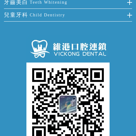
牙周炎
牙齒美白
Teeth Whitening
活動假牙
拔牙
預防牙病
牙齦出血
冷光美白
兒童牙科
Child Dentistry
牙貼面
牙痛
牙科通識
牙齦炎
洗牙
蛀牙防蛀
口腔潰瘍
口腔異味
牙周病
超聲波潔牙
窩溝封閉
牙齒鬆動
噴砂潔牙
兒童正畸
牙齦萎縮
牙結石
牙外傷
牙菌斑
換牙護理
兒牙診療