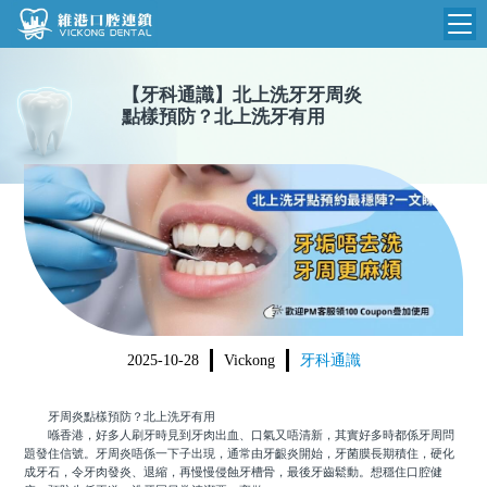
維港首頁
【
牙科通識
】
北上洗牙牙周炎
點樣預防？北上洗牙有用
維港簡介
品牌介紹
收費標準
N
環境設備
收費總表
醫院新聞
醫生團隊
植牙收費
根管收費
門診時間
美學收費
2025-10-28
Vickong
牙科通識
就醫指引
常規收費
牙周炎點樣預防？北上洗牙有用
箍牙收費
喺香港，好多人刷牙時見到牙肉出血、口氣又唔清新，其實好多時都係牙周問
題發住信號。牙周炎唔係一下子出現，通常由牙齦炎開始，牙菌膜長期積住，硬化
成牙石，令牙肉發炎、退縮，再慢慢侵蝕牙槽骨，最後牙齒鬆動。想穩住口腔健