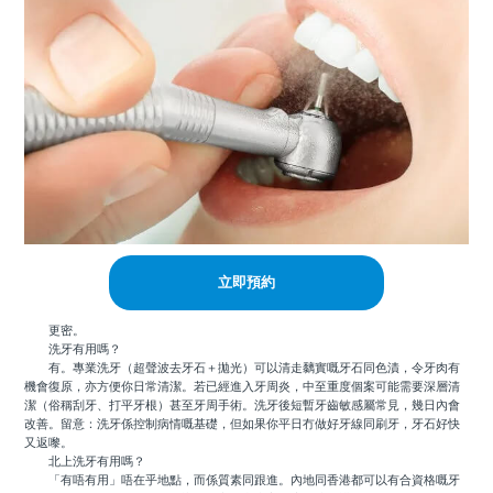
立即預約
更密。
洗牙有用嗎？
有。專業洗牙（超聲波去牙石＋拋光）可以清走黐實嘅牙石同色漬，令牙肉有
機會復原，亦方便你日常清潔。若已經進入牙周炎，中至重度個案可能需要深層清
潔（俗稱刮牙、打平牙根）甚至牙周手術。洗牙後短暫牙齒敏感屬常見，幾日內會
改善。留意：洗牙係控制病情嘅基礎，但如果你平日冇做好牙線同刷牙，牙石好快
又返嚟。
北上洗牙有用嗎？
「有唔有用」唔在乎地點，而係質素同跟進。內地同香港都可以有合資格嘅牙