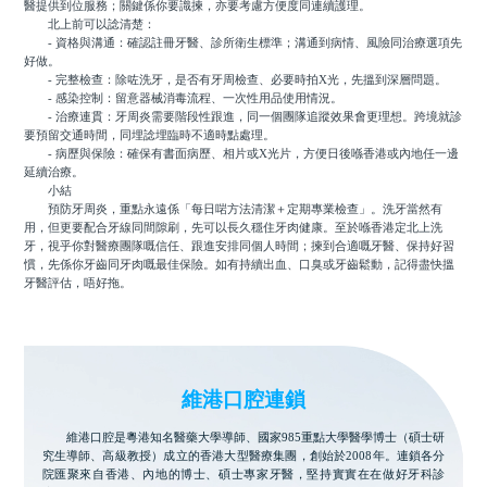
醫提供到位服務；關鍵係你要識揀，亦要考慮方便度同連續護理。
北上前可以諗清楚：
- 資格與溝通：確認註冊牙醫、診所衛生標準；溝通到病情、風險同治療選項先
好做。
- 完整檢查：除咗洗牙，是否有牙周檢查、必要時拍X光，先搵到深層問題。
- 感染控制：留意器械消毒流程、一次性用品使用情況。
- 治療連貫：牙周炎需要階段性跟進，同一個團隊追蹤效果會更理想。跨境就診
要預留交通時間，同埋諗埋臨時不適時點處理。
- 病歷與保險：確保有書面病歷、相片或X光片，方便日後喺香港或內地任一邊
延續治療。
小結
預防牙周炎，重點永遠係「每日啱方法清潔＋定期專業檢查」。洗牙當然有
用，但更要配合牙線同間隙刷，先可以長久穩住牙肉健康。至於喺香港定北上洗
牙，視乎你對醫療團隊嘅信任、跟進安排同個人時間；揀到合適嘅牙醫、保持好習
慣，先係你牙齒同牙肉嘅最佳保險。如有持續出血、口臭或牙齒鬆動，記得盡快搵
牙醫評估，唔好拖。
維港口腔連鎖
維港口腔是粵港知名醫藥大學導師、國家985重點大學醫學博士（碩士研
究生導師、高級教授）成立的香港大型醫療集團，創始於2008年。連鎖各分
院匯聚來自香港、內地的博士、碩士專家牙醫，堅持實實在在做好牙科診