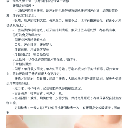
康，預防先係王道，洗牙同日常清潔要一齊做。
牙周炎點樣嚟？
- 主因係牙菌膜同牙石。刷牙刷唔甩嘅汙糟嘢黐喺牙縫同牙肉邊，細菌長期刺
激，牙肉就紅腫流血。
- 吸煙、糖尿病控制欠佳、長期壓力、睡眠不足、懷孕荷爾蒙變化，都會令牙周
發炎風險上升。
- 口腔清潔做得唔徹底，或牙齒排列擠逼、假牙邊位清唔乾淨，都容易出事。
你可能會見到嘅徵狀
- 刷牙或咬嘢時牙齦出血
- 口臭、牙肉腫痛、牙縫變大
- 牙齦退縮、牙齒睇落變長
- 牙齒開始鬆、咬合怪怪地
以上任何一項都值得盡快搵牙醫檢查，唔好等。
日常預防重點
- 刷牙：每日最少兩次，每次約兩分鐘，牙刷45度向住牙肉邊輕掃，唔好太大
力。電動牙刷對手勢唔穩嘅人會更穩定。
- 牙線／間隙刷：每日用，細縫用牙線，大縫或牙縫開咗用間隙刷。呢步先係清
走牙菌膜嘅關鍵。
- 漱口水：可作輔助，記住唔能夠代替機械性清潔。
- 舌苔清潔：輕刮舌背，可減少口氣。
- 生活習慣：戒煙、均衡飲食、少甜少黏、保持充足睡眠；有糖尿要配合醫生控
制血糖。
- 定期檢查：一般人每6至12個月洗牙同檢查一次；有牙周炎史或吸煙者，可能
要