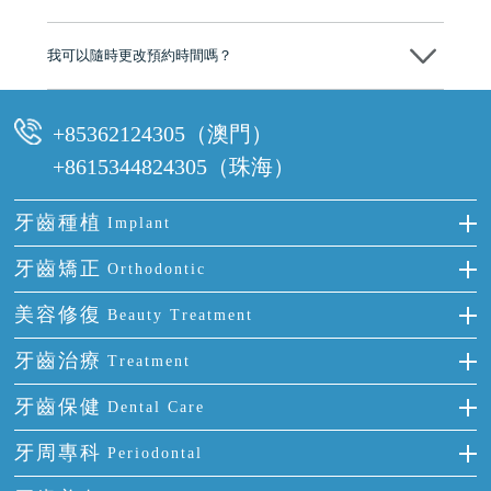
可以。維港口腔會按照當日匯率轉算收取費用，而匯率會及時告知客人
我可以隨時更改預約時間嗎？
可以，請盡早通過wechat或whatsapp聯絡我們，告知我們你原本預約的
時間及資料，並且重新預約的日期及時段
+85362124305（澳門）
+8615344824305（珠海）
牙齒種植
Implant
種牙
牙齒矯正
Orthodontic
單顆牙缺失
隱形箍牙
美容修復
Beauty Treatment
門牙缺失
前牙反頜
全瓷牙
牙齒治療
Treatment
多顆牙缺失
牙齒擁擠
烤瓷牙
補牙
牙齒保健
Dental Care
半口缺失
牙齒前突
氟斑牙
智齒
正確刷牙
牙周專科
Periodontal
全口缺失
牙齒稀疏
四環素牙
根管治療
全國愛牙日