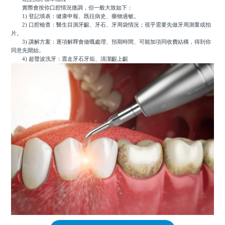
實際會按你口腔情況微調，但一般大致如下：
1) 登記填表：健康申報、既往病史、藥物過敏。
2) 口腔檢查：醫生目測牙齦、牙石、牙周袋情況；視乎需要先做牙周測量或拍
片。
3) 講解方案：逐項解釋會做嘅處理、預期時間、可能加項同收費結構，得到你
同意先開始。
4) 超聲波洗牙：震走牙石牙垢、清潔齦上齦