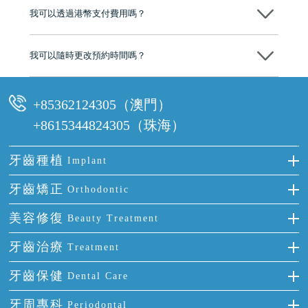
後，我們才會正式進行診療服務
我可以透過港幣支付費用嗎？
可以。維港口腔會按照當日匯率轉算收取費用，而匯率會及時告知客人
我可以隨時更改預約時間嗎？
可以，請盡早通過wechat或whatsapp聯絡我們，告知我們你原本預約的
時間及資料，並且重新預約的日期及時段
+85362124305（澳門）
+8615344824305（珠海）
牙齒種植
Implant
種牙
牙齒矯正
Orthodontic
單顆牙缺失
隱形箍牙
美容修復
Beauty Treatment
門牙缺失
前牙反頜
全瓷牙
牙齒治療
Treatment
多顆牙缺失
牙齒擁擠
烤瓷牙
補牙
牙齒保健
Dental Care
半口缺失
牙齒前突
氟斑牙
智齒
正確刷牙
牙周專科
Periodontal
全口缺失