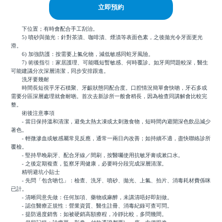
立即預約
下位置；有時會配合手工刮治。
5) 噴砂與拋光：針對茶漬、咖啡漬、煙漬等表面色素，之後拋光令牙面更光
滑。
6) 加強防護：按需要上氟化物，減低敏感同蛀牙風險。
7) 術後指引：家居護理、可能嘅短暫敏感、何時覆診。如牙周問題較深，醫生
可能建議分次深層清潔，同步安排跟進。
洗牙要幾耐
時間長短視乎牙石積聚、牙齦狀態同配合度。口腔情況簡單會快啲，牙石多或
需要分區深層處理就會耐啲。首次去新診所一般會稍長，因為檢查同講解會比較完
整。
術後注意事項
- 當日保持溫和清潔，避免太熱太凍或太刺激食物，短時間內避開深色飲品減少
著色。
- 輕微滲血或敏感屬常見反應，通常一兩日內改善；如持續不適，盡快聯絡診所
覆檢。
- 堅持早晚刷牙、配合牙線／間刷，按醫囑使用抗敏牙膏或漱口水。
- 之後定期複查，監察牙周健康，必要時分段完成深層清潔。
精明避坑小貼士
- 先問「包含啲乜」：檢查、洗牙、噴砂、拋光、上氟、拍片、消毒耗材費係咪
已計。
- 清晰同意先做：任何加項、藥物或麻醉，未講清唔好即刻做。
- 認住醫療正規性：營業資質、醫生註冊、消毒紀錄可查可問。
- 提防過度銷售：如被硬銷高額療程，冷靜比較，多問幾間。