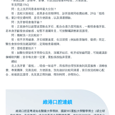
- 保留記錄：診療單、影像、付款憑證都要keep底，方便跟進。
常見問題 FAQ
問：北上洗牙同香港有咩最大分別？
答：流程大致相近，差異多在排期彈性、診所規模同收費結構。評估「抵唔
抵」要計埋交通時間、是否方便跟進，以及溝通體驗。
問：洗牙會唔會傷牙齒？
答：正規操作以超聲波震動去牙石，配合合適力度同拋光，一般唔會傷牙面。
若本身牙齦發炎或敏感，短暫不適屬常見，可按醫囑調整家居護理。
問：幾耐洗一次比較好？
答：視乎牙周健康、牙石積聚速度、生活習慣（例如飲茶咖啡、吸煙）而定。
醫生會按你情況建議間距，定期檢查最穩陣。
問：需唔需要拍片？
答：如醫生懷疑有牙周骨位流失、深藏牙結石、蛀牙或智齒問題，可能建議影
像輔助判斷；並非每次都一定要，重點係按臨床需要。
總結
北上洗牙要「最抵」，唔係一味追平，而係用合理預算換到高質服務：清晰收
費、專業團隊、完善流程、方便跟進。預先做好比較同溝通，當日按流程耐心配
合，術後跟足護理，先至真正慳到錢、慳到時間，亦慳到心。
維港口腔連鎖
維港口腔是粵港知名醫藥大學導師、國家985重點大學醫學博士（碩士研