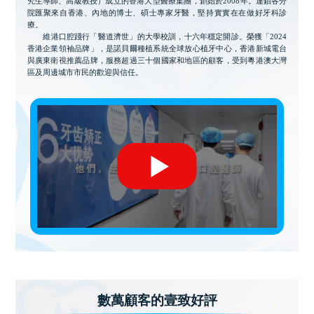
究生導師、高級教授）成立的香港大型醫療集團，創始於2008年。連鎖各分
院匯聚來自香港、內地的博士、碩士專家牙醫，堅持實實在在做好牙科診
療。
維港口腔踐行「醫道濟世」的大學校訓，十六年穩定開診。榮獲「2024
香港企業領袖品牌」，是諾貝爾種植系統全球放心植牙中心，香港新城電台
與廣東衛視推薦品牌，服務超過三十個國家和地區的顧客，受到粵港澳大灣
區及周邊城市市民的歡迎與信任。
數萬顧客的壹致好評