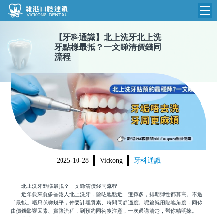
【
牙科通識
】
北上洗牙北上洗
維港首頁
牙點樣最抵？一文睇清價錢同
流程
維港簡介
品牌介紹
收費標準
N
環境設備
收費總表
醫院新聞
醫生團隊
植牙收費
根管收費
門診時間
美學收費
2025-10-28
Vickong
牙科通識
就醫指引
常規收費
北上洗牙點樣最抵？一文睇清價錢同流程
箍牙收費
近年愈來愈多香港人北上洗牙，除咗地點近、選擇多，排期彈性都算高。不過
「最抵」唔只係睇幾平，仲要計埋質素、時間同舒適度。呢篇就用貼地角度，同你
由價錢影響因素、實際流程，到預約同術後注意，一次過講清楚，幫你精明揀。