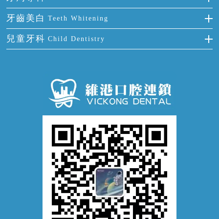
牙齒稀疏
四環素牙
根管治療
全國愛牙日
牙周炎
牙齒美白
Teeth Whitening
活動假牙
拔牙
預防牙病
牙齦出血
冷光美白
兒童牙科
Child Dentistry
牙貼面
牙痛
牙科通識
牙齦炎
洗牙
蛀牙防蛀
口腔潰瘍
口腔異味
牙周病
超聲波潔牙
窩溝封閉
牙齒鬆動
噴砂潔牙
兒童正畸
牙齦萎縮
牙結石
牙外傷
牙菌斑
換牙護理
兒牙診療