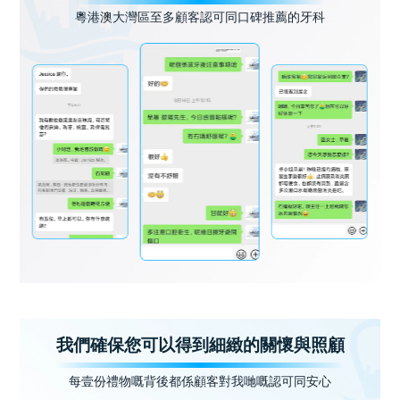
粵港澳大灣區至多顧客認可同口碑推薦的牙科
我們確保您可以得到細緻的關懷與照顧
每壹份禮物嘅背後都係顧客對我哋嘅認可同安心