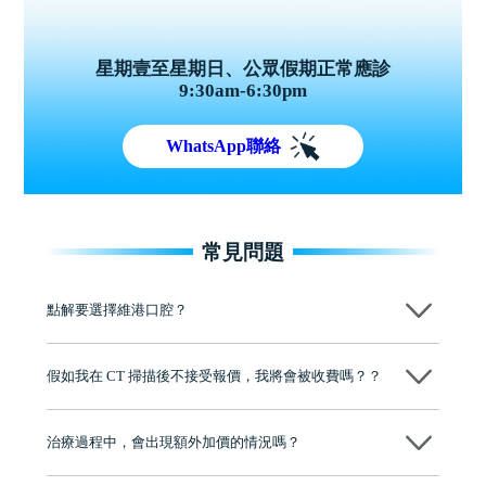
星期壹至星期日、公眾假期正常應診
9:30am-6:30pm
WhatsApp聯絡
常見問題
點解要選擇維港口腔？
維港口腔踐行「醫道濟世」的大學校訓，各分院匯聚來自香港、內地的
博士碩士高資歷牙醫，十七年穩定開診。榮獲「2024香港企業領袖品
假如我在 CT 掃描後不接受報價，我將會被收費嗎？？
牌」、「2025香港企業領袖品牌」，是諾貝爾種植系統全球放心植牙中
心，香港新城電台與廣東衛視推薦品牌
不會！只要未開始實際服務之前，你不會被收取任何費用。
至今已服務超過三十個國家和地區的顧客，受到粵港澳大灣區及周邊城
市市民極高的口碑評價及信任推薦 珠海、深圳設有八大分院，香港亦設
治療過程中，會出現額外加價的情況嗎？
有咨詢及服務保障中心，有任何問題都可以隨時預約免費咨詢，讓人十
分放心
不會，治療前我們會詳細說明治療方案及對應的價錢，顧客同意並簽字