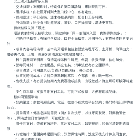
北上洗牙點解咁多人揀
- 交通就腳：過關即到，特別係近關口嘅診所，來回時間可控。
- 選擇多樣：由社區牙科到大型口腔中心，各有定位。
- 排期靈活：平日夜晚、週末都較易約到，配合打工仔時間。
- 設備新穎：唔少會用到超聲波、噴砂、口腔攝影等，溝通更直觀。
價錢點樣先算「最抵」
唔講實價都可以精明比較，關鍵係睇「同一個預算入面，實際得到幾多」：
- 包唔包括檢查：有啲包含初診、口腔全面檢查、牙周評估；有啲檢查同片要另
計。
- 項目內容清唔清晰：基本洗牙通常包括超聲波清理牙石、去牙垢、簡單拋光；
噴砂去色漬、上氟、深層牙周清潔就可能屬於加項。
- 醫生資歷與透明度：有清楚標示醫生牌照、年資、收費清單，信心加分。
- 消毒同耗材：一次性用品、獨立包裝、消毒流程有冇公開標準。
- 語言溝通：可用廣東話/普通話自由講解，減少誤會。
- 位置同時間成本：近關口慳車錢同車程，亦都係「抵」嘅一部分。
- 售後支援：有冇提供短期內免費覆檢或諮詢，出現敏感／流血可唔可以即時處
理。
- 支付與單據：支援常用支付工具、可開正式收據，方便報銷或記錄。
預約同過關準備
- 預約渠道：多數可經官網、電話、微信小程式或平台預約；熱門時段記得早啲
book。
- 提前溝通：傳訊息講清需要（例如首次洗牙、以往牙周狀況、對藥物過敏
等），問清楚當日會做啲咩、可能嘅加項。
- 證件同支付：帶備有效證件、常用支付工具；如需報銷，預先問清楚開票資
訊。
- 行程編排：避開尖峰過關時段，預留彈性時間，洗完牙後安排休息同進食。
北上洗牙標準流程