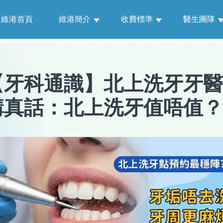
維港首頁
維港簡介
收費標準
醫生團隊
【
牙科通識
】
北上洗牙牙醫
講真話：北上洗牙值唔值？