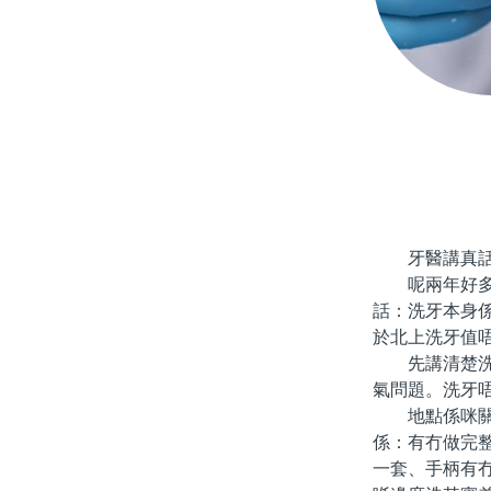
牙醫講真話
呢兩年好多人
話：洗牙本身
於北上洗牙值
先講清楚洗牙
氣問題。洗牙
地點係咪關鍵
係：有冇做完
一套、手柄有