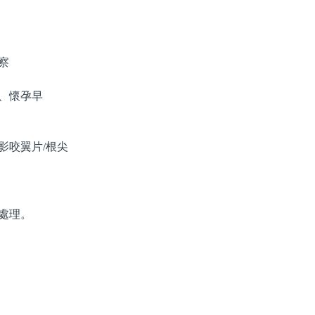
察
、懷孕早
影咬翼片/根尖
處理。