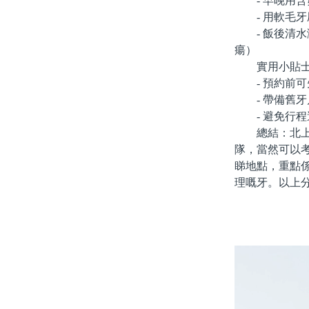
- 早晚用含
- 用軟毛牙
- 飯後清水
瘍）
實用小貼士
- 預約前可
- 帶備舊牙
- 避免行程
總結：北上洗
隊，當然可以
睇地點，重點
理嘅牙。以上