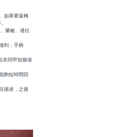
。如果要返轉
手。
歷、藥敏、過往
做到；手柄
鉛衣同甲狀腺保
能夠短時間回
目描述，之後