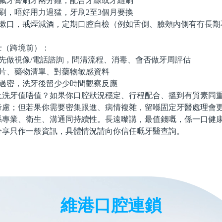
氟牙膏刷牙兩分鐘，配合牙線或牙縫刷
刷，唔好用力過猛，牙刷2至3個月要換
漱口，戒煙減酒，定期口腔自檢（例如舌側、臉頰內側有冇長期
（跨境前）：
先做視像/電話諮詢，問清流程、消毒、會否做牙周評估
片、藥物清單、對藥物敏感資料
過密，洗牙後留少少時間觀察反應
牙值唔值？如果你口腔狀況穩定、行程配合、搵到有質素同重
考慮；但若果你需要密集跟進、病情複雜，留喺固定牙醫處理會
係專業、衛生、溝通同持續性。長遠嚟講，最值錢嘅，係一口健
分享只作一般資訊，具體情況請向你信任嘅牙醫查詢。
維港口腔連鎖