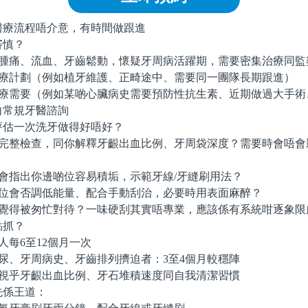
流程唔介意，有時間做跟進
慎？
腫痛、流血、牙齒鬆動，懷疑牙周病活躍期，需要密集治療同監
療計劃（例如植牙維護、正畸途中、需要同一團隊長期跟進）
療需要（例如某啲心臟病史需要預防性抗生素、近期做過大手術
向常規牙醫諮詢
一次洗牙做得好唔好？
完整檢查，同你解釋牙齦出血比例、牙周袋深度？需要時會唔會
會指出你邊啲位容易積垢，示範牙線/牙縫刷用法？
位會否調低能量、配合手動刮治，必要時用表面麻醉？
覺得被匆忙對待？一味硬刮其實唔專業，應該係有系統咁逐象限
抓？
每6至12個月一次
尿、牙周病史、牙齒排列擠迫者：3至4個月較穩陣
視乎牙齦出血比例、牙石堆積速度同自我清潔習慣
係王道：