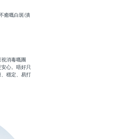
不癒嘅白斑/潰
視消毒嘅團
更安心。唔好只
康、穩定、易打