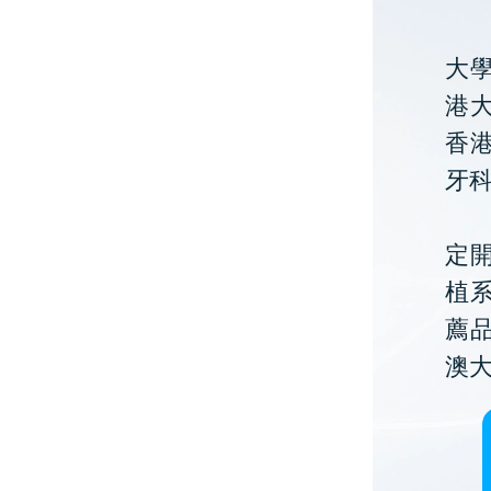
大
港大
香
牙
定開
植
薦
澳