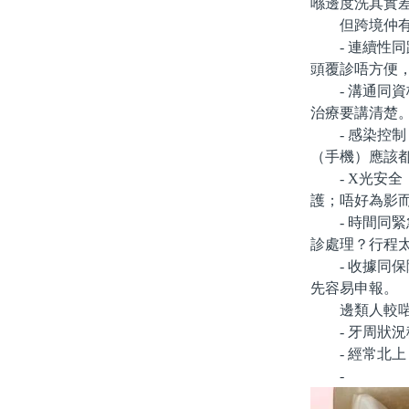
喺邊度洗其實
但跨境仲有
- 連續性同
頭覆診唔方便
- 溝通同資
治療要講清楚
- 感染控制
（手機）應該
- X光安全
護；唔好為影
- 時間同緊
診處理？行程
- 收據同保
先容易申報。
邊類人較啱
- 牙周狀況
- 經常北上
-