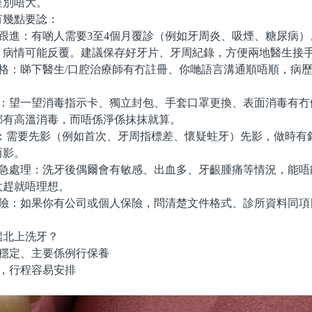
差別唔大。
幾點要諗：
跟進：有啲人需要3至4個月覆診（例如牙周炎、吸煙、糖尿病）
，病情可能反覆。建議保存好牙片、牙周紀錄，方便兩地醫生接
格：睇下醫生/口腔治療師有冇註冊、你哋語言溝通順唔順，病
。
：望一望消毒指示卡、獨立封包、手套口罩更換、表面消毒有冇
都有高溫消毒，而唔係淨係抹抹就算。
：需要先影（例如首次、牙周指標差、懷疑蛀牙）先影，做時有
而影。
急處理：洗牙後偶爾會有敏感、出血多、牙齦腫痛等情況，能唔
太趕就唔理想。
險：如果你有公司或個人保險，問清楚文件格式、診所資料同項
北上洗牙？
穩定、主要係例行保養
，行程容易安排