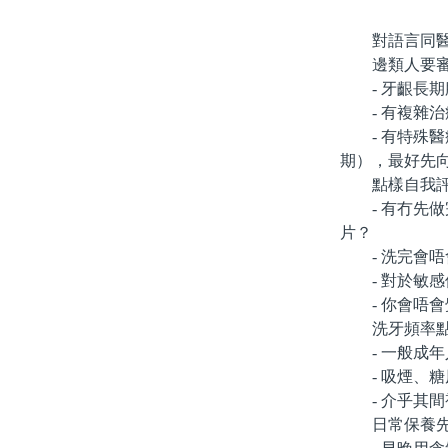
對語言同醫療
邊類人要審
- 牙齦長期
- 有複雜治
- 有特殊醫
期），最好先
點樣自我評估
- 有冇先做
片？
- 洗完會唔
- 對於敏感
- 你會唔會
洗牙頻率點
- 一般成年人
- 吸煙、糖
- 介乎其間
日常保養先