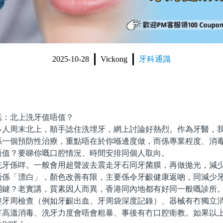
2025-10-28
Vickong
牙科通識
：北上洗牙值唔值？
周末北上，順手諗住洗埋牙，網上討論好熱烈。作為牙醫，我
係一個預防性治療，重點唔在於你喺邊度做，而係專業程度、消
唔值？要睇你嘅口腔情況、時間安排同個人取向。
係咩。一般會用超聲波去震走牙石同牙菌膜，再做拋光，減少
唔係「漂白」，顏色改善有限，主要係令牙齦健康返啲，同減少
？老實講，質素因人而異，香港同內地都有好同一般嘅診所。
整牙周檢查（例如牙齦出血、牙周袋深度記錄）、器械有冇獨立
冇高溫消毒、洗牙力度會唔會粗暴、事後有冇口腔衛教。如果以