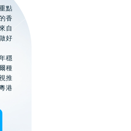
重點
的香
聚來自
做好
年穩
貝爾種
視推
粵港