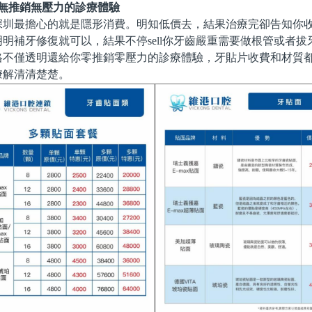
，無推銷無壓力的診療體驗
圳最擔心的就是隱形消費。明知低價去，結果治療完卻告知你收費
明補牙修復就可以，結果不停sell你牙齒嚴重需要做根管或者拔
格不僅透明還給你零推銷零壓力的診療體驗，牙貼片收費和材質
瞭解清清楚楚。