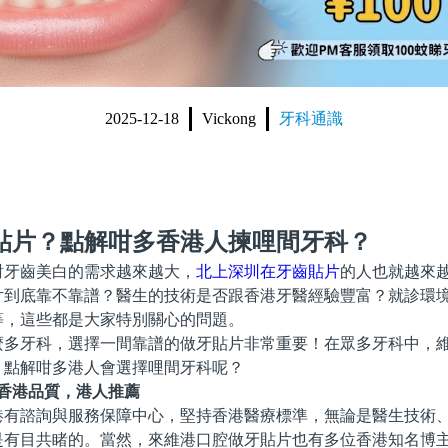
2025-12-18
Vickong
牙科通識
貼片？點解咁多香港人揀哩間牙科？
對牙齒美白的需求越來越大，
北上深圳在牙齒貼片
的人也就越來
片到底靠不靠譜？醫生的技術是否跟香港牙醫經驗豐富？就診環
等，這些都是大家特別關心的問題。
麼多牙科，選擇一間靠譜的做牙貼片非常重要！在眾多牙科中，
，點解咁多港人會選擇哩間牙科呢？
，香港品質，港人推薦
港有諮詢與服務保障中心，堅持香港醫療標準，無論是醫生技術
是有目共睹的。當然，來維港口腔做牙貼片也有多位香港知名博