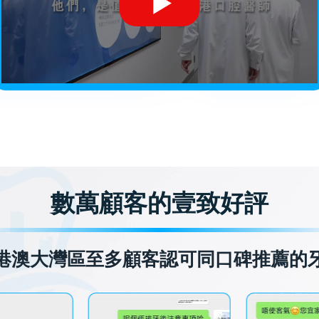
數萬顧客的壹致好評
港澳大灣區至多顧客認可同口碑推薦的