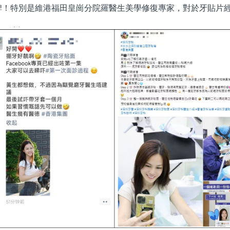
碑！特別是維港福田皇崗分院羅醫生美學修復專家，對於牙貼片