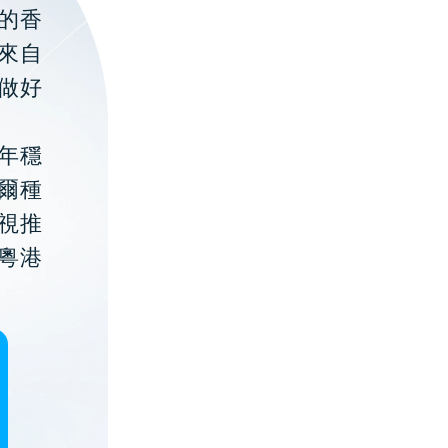
的香
聚來自
做好
年穩
貝爾種
視推
粵港