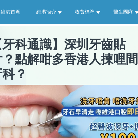
維港首頁
維港簡介
收費標準
醫生團隊
【
牙科通識
】
深圳牙齒貼
片？點解咁多香港人揀哩間
牙科？