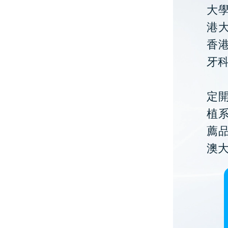
大
港大
香
牙
定開
植
薦
澳