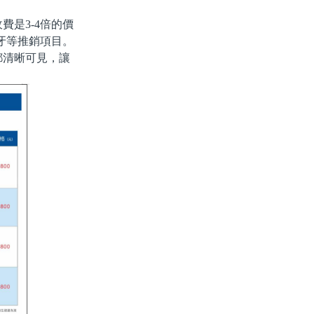
是3-4倍的價
牙等推銷項目。
都清晰可見，讓